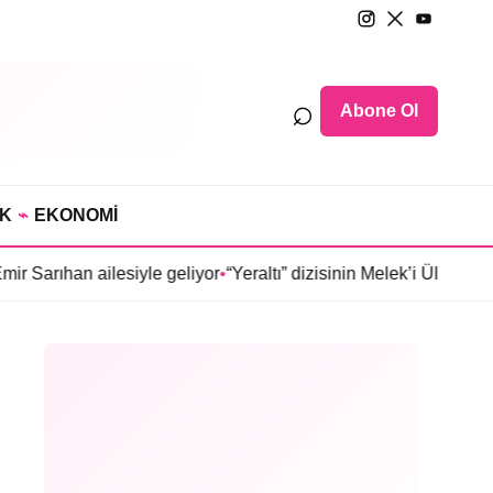
⌕
Abone Ol
IK
⌁
EKONOMİ
 ailesiyle geliyor
•
“Yeraltı” dizisinin Melek’i Ülkü Hilal Çiftçi’