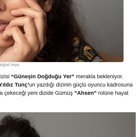
toğraf: Arşiv
izisi
“Güneşin Doğduğu Yer”
merakla bekleniyor.
Yıldız Tunç’
un yazdığı dizinin güçlü oyuncu kadrosuna
da çekeceği yeni dizide Gümüş
”Ahsen”
rolüne hayat