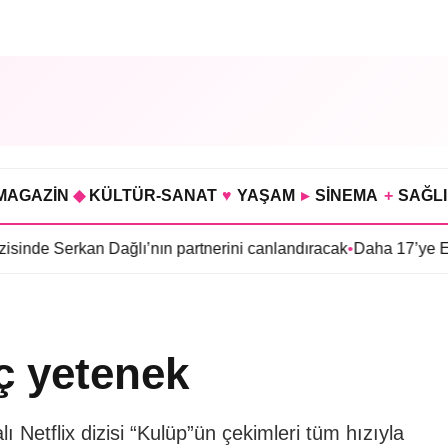
MAGAZİN
◆
KÜLTÜR-SANAT
♥
YAŞAM
▸
SİNEMA
+
SAĞL
kan Dağlı’nın partnerini canlandıracak
•
Daha 17’ye Emir Sarıhan
ç yetenek
Netflix dizisi “Kulüp”ün çekimleri tüm hızıyla