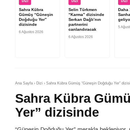
DIZI
DIZI
DIZI
Sahra Kübra
Selin Türkmen
Daha 
Gümüş “Güneşin
“Karma” dizisinde
Sarıha
Doğduğu Yer”
Serkan Dağlı’nın
geliyo
dizisinde
partnerini
5 Ağus
canlandıracak
6 Ağustos 2026
6 Ağustos 2026
Ana Sayfa › Dizi › Sahra Kübra Gümüş “Güneşin Doğduğu Yer” dizis
Sahra Kübra Gümü
Yer” dizisinde
“Güneşin Doğduğu Yer” merakla bekleniyor. Ça