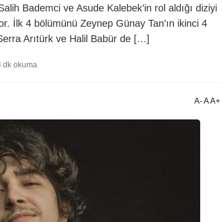
lih Bademci ve Asude Kalebek’in rol aldığı diziyi
r. İlk 4 bölümünü Zeynep Günay Tan’ın ikinci 4
erra Arıtürk ve Halil Babür de […]
3 dk okuma
A- A A+