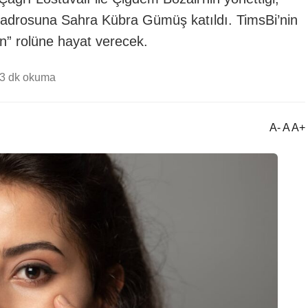
 kadrosuna Sahra Kübra Gümüş katıldı. TimsBi’nin
” rolüne hayat verecek.
3 dk okuma
A- A A+