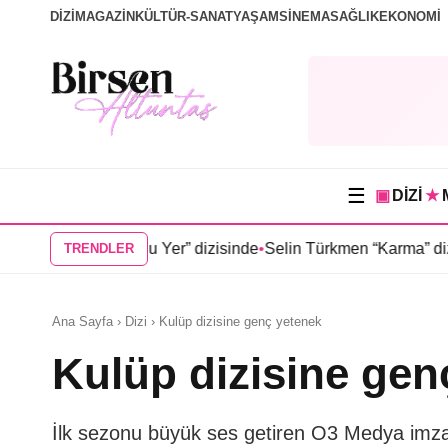
DİZİ
MAGAZİN
KÜLTÜR-SANAT
YAŞAM
SİNEMA
SAĞLIK
EKONOMİ
☰
▣
DİZİ
★
n Doğduğu Yer” dizisinde
•
Selin Türkmen “Karma” dizisinde Ser
TRENDLER
Ana Sayfa › Dizi › Kulüp dizisine genç yetenek
Kulüp dizisine gen
İlk sezonu büyük ses getiren O3 Medya imzalı 