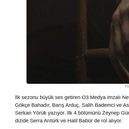
Fo
İlk sezonu büyük ses getiren O3 Medya imzalı Netf
Gökçe Bahadır, Barış Arduç, Salih Bademci ve Asu
Serkan Yörük yazıyor. İlk 4 bölümünü Zeynep Gün
dizide
Serra Arıtürk ve Halil Babür de rol alıyor.