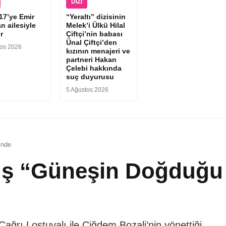
DIZI
17’ye Emir
“Yeraltı” dizisinin
n ailesiyle
Melek’i Ülkü Hilal
r
Çiftçi’nin babası
Ünal Çiftçi’den
tos 2026
kızının menajeri ve
partneri Hakan
Çelebi hakkında
suç duyurusu
5 Ağustos 2026
inde
ş “Güneşin Doğduğu
ğrı Lostuvalı ile Çiğdem Bozali’nin yönettiği,