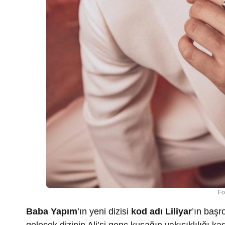
Fo
Baba Yapım
’ın yeni dizisi
kod adı Liliyar
’ın başr