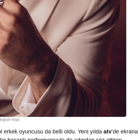
toğraf: Arşiv
ol erkek oyuncusu da belli oldu. Yeni yılda
atv
’de ekrana