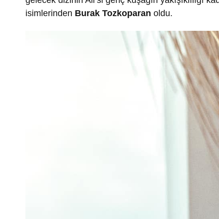
gelecek dizinin Ali’si genç kuşağın yakışıklılığı k
isimlerinden
Burak Tozkoparan
oldu.