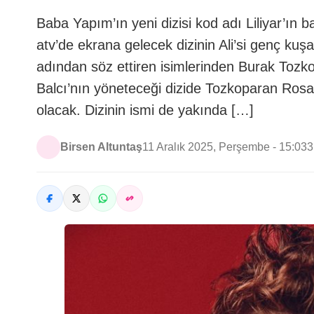
Baba Yapım’ın yeni dizisi kod adı Liliyar’ın b
atv’de ekrana gelecek dizinin Ali’si genç kuşa
adından söz ettiren isimlerinden Burak To
Balcı’nın yöneteceği dizide Tozkoparan Rosa’
olacak. Dizinin ismi de yakında […]
Birsen Altuntaş
11 Aralık 2025, Perşembe - 15:03
3