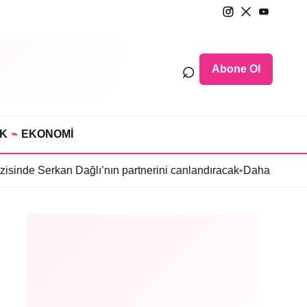
⌕
Abone Ol
IK
⌁
EKONOMİ
 Dağlı’nın partnerini canlandıracak
•
Daha 17’ye Emir Sarıhan ai