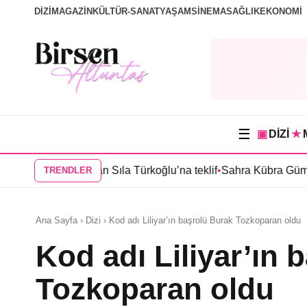
DİZİ
MAGAZİN
KÜLTÜR-SANAT
YAŞAM
SİNEMA
SAĞLIK
EKONOMİ
☰
▣
DİZİ
★
bul”dan Sıla Türkoğlu’na teklif
•
Sahra Kübra Gümüş “Güneşin D
TRENDLER
Ana Sayfa › Dizi › Kod adı Liliyar’ın başrolü Burak Tozkoparan oldu
Kod adı Liliyar’ın 
Tozkoparan oldu