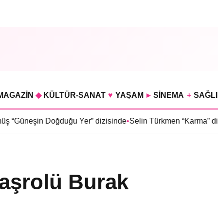
MAGAZİN
◆
KÜLTÜR-SANAT
♥
YAŞAM
▸
SİNEMA
+
SAĞL
oğduğu Yer” dizisinde
•
Selin Türkmen “Karma” dizisinde Serkan
başrolü Burak