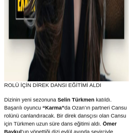
ROLÜ İÇİN DİREK DANSI EĞİTİMİ ALDI
Dizinin yeni sezonuna
Selin T
ürkmen
katıldı.
Başarılı oyuncu
“Karma”
da Ozan’ın partneri Cansu
rolünü canlandıracak. Bir direk dansçısı olan Cansu
için Türkmen uzun süre dans eğitimi aldı.
Ömer
Baykul
’un yönettiği dizi eylül ayında seyirciyle