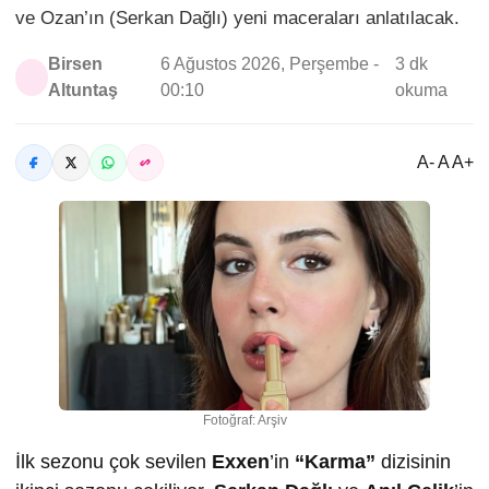
ve Ozan’ın (Serkan Dağlı) yeni maceraları anlatılacak.
Birsen
6 Ağustos 2026, Perşembe -
3 dk
Altuntaş
00:10
okuma
A- A A+
Fotoğraf: Arşiv
İlk sezonu çok sevilen
Exxen
’in
“Karma”
dizisinin