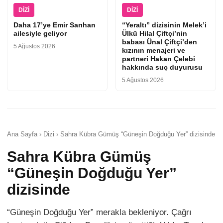
DIZI
DIZI
Daha 17’ye Emir Sarıhan
“Yeraltı” dizisinin Melek’i
ailesiyle geliyor
Ülkü Hilal Çiftçi’nin
babası Ünal Çiftçi’den
5 Ağustos 2026
kızının menajeri ve
partneri Hakan Çelebi
hakkında suç duyurusu
5 Ağustos 2026
Ana Sayfa › Dizi › Sahra Kübra Gümüş “Güneşin Doğduğu Yer” dizisinde
Sahra Kübra Gümüş
“Güneşin Doğduğu Yer”
dizisinde
“Güneşin Doğduğu Yer” merakla bekleniyor. Çağrı