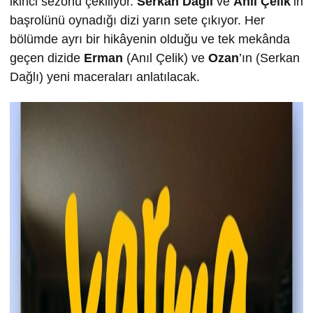
ikinci sezonu çekiliyor.
Serkan Dağlı
ve
Anıl Çelik
’in
başrolünü oynadığı dizi yarın sete çıkıyor. Her
bölümde ayrı bir hikâyenin olduğu ve tek mekânda
geçen dizide
Erman
(Anıl Çelik) ve
Ozan
’ın (Serkan
Dağlı) yeni maceraları anlatılacak.