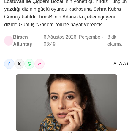
Lostuvalı ile Çiğdem Bozali’nin yönettiği, Yıldız Tunç’un
yazdığı dizinin güçlü oyuncu kadrosuna Sahra Kübra
Gümüş katıldı. TimsBi’nin Adana’da çekeceği yeni
dizide Gümüş ”Ahsen” rolüne hayat verecek.
Birsen
6 Ağustos 2026, Perşembe -
3 dk
Altuntaş
03:49
okuma
A- A A+