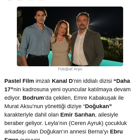
Fotoğraf: Arşiv
Pastel Film
imzalı
Kanal D
’nin iddialı dizisi
“Daha
17”
nin kadrosuna yeni oyuncular katılmaya devam
ediyor.
Bodrum
’da çekilen, Emre Kabakuşak ile
Murat Aksu’nun yönettiği diziye “
Doğukan”
karakteriyle dahil olan
Emir Sarıhan
, ailesiyle
beraber geliyor. Leyla’nın (Ceren Ayruk) çocukluk
arkadaşı olan Doğukan’ın annesi Berna’yı
Ebru
Emre
oynuyor.