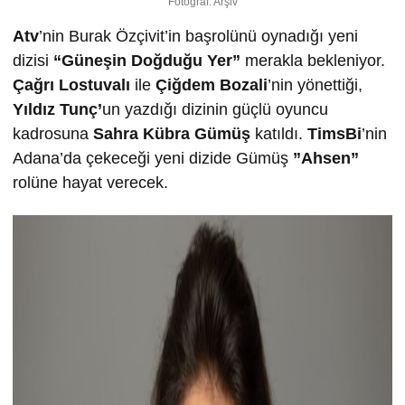
Fotoğraf: Arşiv
Atv
’nin Burak Özçivit’in başrolünü oynadığı yeni
dizisi
“Güneşin Doğduğu Yer”
merakla bekleniyor.
Çağrı Lostuvalı
ile
Çiğdem Bozali
’nin yönettiği,
Yıldız Tunç’
un yazdığı dizinin güçlü oyuncu
kadrosuna
Sahra Kübra Gümüş
katıldı.
TimsBi
’nin
Adana’da çekeceği yeni dizide Gümüş
”Ahsen”
rolüne hayat verecek.