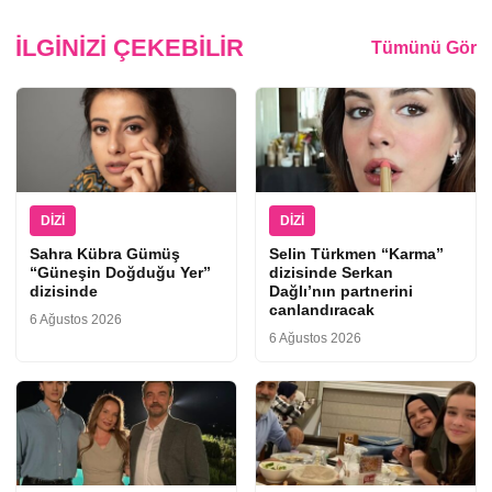
İLGINIZI ÇEKEBILIR
Tümünü Gör
DIZI
DIZI
Sahra Kübra Gümüş
Selin Türkmen “Karma”
“Güneşin Doğduğu Yer”
dizisinde Serkan
dizisinde
Dağlı’nın partnerini
canlandıracak
6 Ağustos 2026
6 Ağustos 2026