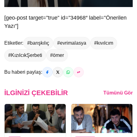
[geo-post target=”true” id=”34968″ label=”Önerilen
Yazı”]
Etiketler:
#barışkılıç
#evrimalasya
#kıvılcım
#KızılcıkŞerbeti
#ömer
Bu haberi paylaş:
İLGINIZI ÇEKEBILIR
Tümünü Gör