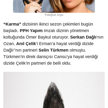
Fotoğraf: Arşiv
“Karma”
dizisinin ikinci sezon çekimleri bugün
başladı.
PPH Yapım
imzalı dizinin yönetmen
koltuğunda Ömer Baykul oturuyor.
Serkan Dağlı
’nın
Ozan,
Anıl Çelik
’i Erman’a hayat verdiği dizide
Dağlı’’nın partneri
Selin Türkmen
olmuştu.
Türkmen’in direk dansçısı Cansu’ya hayat verdiği
dizide Çelik’in partneri de belli oldu.