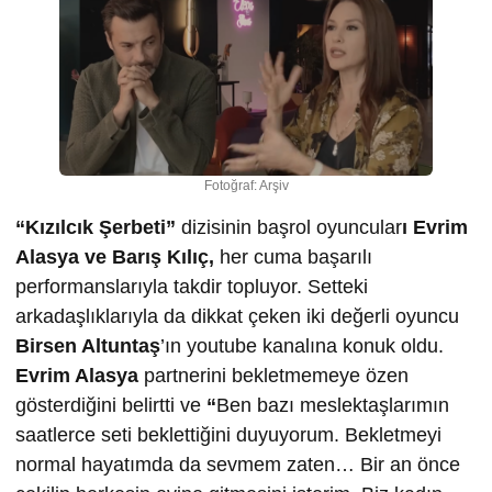
Fotoğraf: Arşiv
“Kızılcık Şerbeti”
dizisinin başrol oyuncular
ı Evrim
Alasya ve Barış Kılıç,
her cuma başarılı
performanslarıyla takdir topluyor. Setteki
arkadaşlıklarıyla da dikkat çeken iki değerli oyuncu
Birsen Altuntaş
’ın youtube kanalına konuk oldu.
Evrim Alasya
partnerini bekletmemeye özen
gösterdiğini belirtti ve
“
Ben bazı meslektaşlarımın
saatlerce seti beklettiğini duyuyorum. Bekletmeyi
normal hayatımda da sevmem zaten… Bir an önce