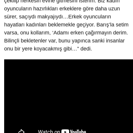
çekilip herkesin evine gitmesini isterim. Biz kadın
oyuncuların hazırlıkları erkeklere göre daha uzun
sürer, saçıydı makyajıydı…Erkek oyuncuların
hayatları kadınları beklemekle geçiyor. Barış’la setim
varsa, onu kollarım, ‘Adamı erken çağırmayın derim.
Bilinçli bekletenler var, bunu yapınca sanki insanlar
onu bir yere koyacakmış gibi…” dedi.