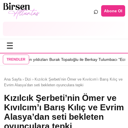
⌕
Abone Ol
☰
•
ızları Burak Topaloğlu ile Berkay Tulumbacı “Ecünni” filminde buluştu
TRENDLER
Ana Sayfa › Dizi › Kızılcık Şerbeti’nin Ömer ve Kıvılcım’ı Barış Kılıç ve
Evrim Alasya’dan seti bekleten oyunculara tepki
Kızılcık Şerbeti’nin Ömer ve
Kıvılcım’ı Barış Kılıç ve Evrim
Alasya’dan seti bekleten
oyunculara tepki