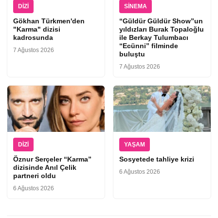
DIZI
SINEMA
Gökhan Türkmen'den
“Güldür Güldür Show”un
"Karma" dizisi
yıldızları Burak Topaloğlu
kadrosunda
ile Berkay Tulumbacı
“Ecünni” filminde
7 Ağustos 2026
buluştu
7 Ağustos 2026
DIZI
YAŞAM
Öznur Serçeler “Karma”
Sosyetede tahliye krizi
dizisinde Anıl Çelik
6 Ağustos 2026
partneri oldu
6 Ağustos 2026