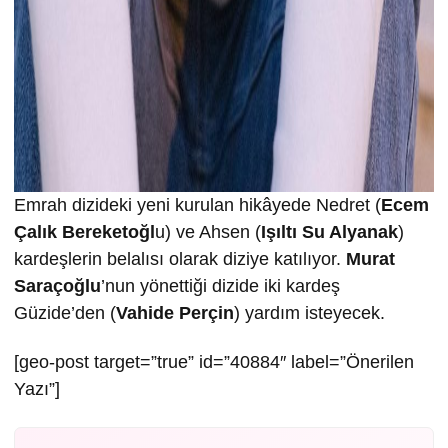
Emrah dizideki yeni kurulan hikâyede Nedret (
Ecem
Çalık Bereketoğl
u) ve Ahsen (
Işıltı Su Alyanak
)
kardeşlerin belalısı olarak diziye katılıyor.
Murat
Saraçoğlu
’nun yönettiği dizide iki kardeş
Güzide’den (
Vahide Perçin
) yardım isteyecek.
[geo-post target=”true” id=”40884″ label=”Önerilen
Yazı”]