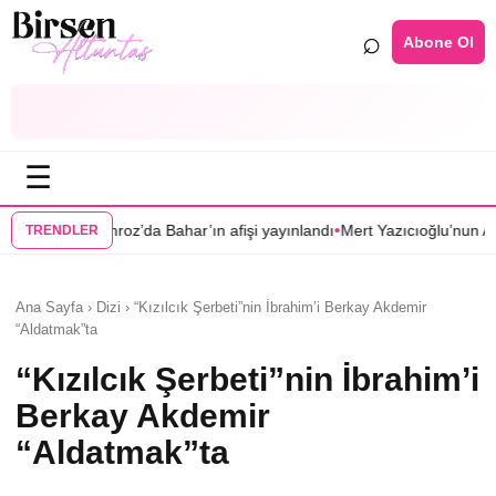
⌕
Abone Ol
☰
•
Bahar’ın afişi yayınlandı
Mert Yazıcıoğlu’nun Aras dizisi ilkbahara ertel
TRENDLER
Ana Sayfa › Dizi › “Kızılcık Şerbeti”nin İbrahim’i Berkay Akdemir
“Aldatmak”ta
“Kızılcık Şerbeti”nin İbrahim’i
Berkay Akdemir
“Aldatmak”ta