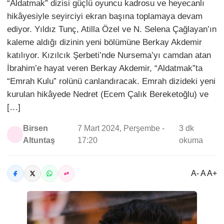
“Aldatmak” dizisi güçlü oyuncu kadrosu ve heyecanlı
hikâyesiyle seyirciyi ekran başına toplamaya devam
ediyor. Yıldız Tunç, Atilla Özel ve N. Selena Çağlayan’ın
kaleme aldığı dizinin yeni bölümüne Berkay Akdemir
katılıyor. Kızılcık Şerbeti’nde Nursema’yı camdan atan
İbrahim’e hayat veren Berkay Akdemir, “Aldatmak”ta
“Emrah Kulu” rolünü canlandıracak. Emrah dizideki yeni
kurulan hikâyede Nedret (Ecem Çalık Bereketoğlu) ve
[…]
Birsen
7 Mart 2024, Perşembe -
3 dk
Altuntaş
17:20
okuma
A- A A+