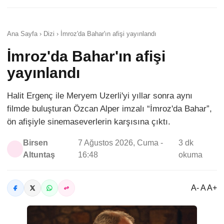
Ana Sayfa › Dizi › İmroz'da Bahar'ın afişi yayınlandı
İmroz'da Bahar'ın afişi
yayınlandı
Halit Ergenç ile Meryem Uzerli'yi yıllar sonra aynı
filmde buluşturan Özcan Alper imzalı “İmroz'da Bahar”,
ön afişiyle sinemaseverlerin karşısına çıktı.
Birsen
7 Ağustos 2026, Cuma -
3 dk
Altuntaş
16:48
okuma
A- A A+