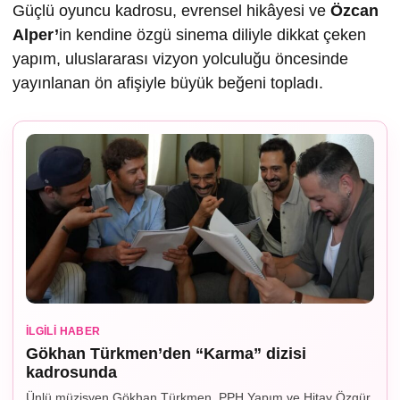
Güçlü oyuncu kadrosu, evrensel hikâyesi ve
Özcan
Alper’
in kendine özgü sinema diliyle dikkat çeken
yapım, uluslararası vizyon yolculuğu öncesinde
yayınlanan ön afişiyle büyük beğeni topladı.
İLGILI HABER
Gökhan Türkmen’den “Karma” dizisi
kadrosunda
Ünlü müzisyen Gökhan Türkmen, PPH Yapım ve Hitay Özgür