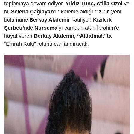
toplamaya devam ediyor.
Yıldız Tunç, Atilla Özel
ve
N. Selena Çağlayan
’ın kaleme aldığı dizinin yeni
bölümüne
Berkay Akdemir
katılıyor.
Kızılcık
Şerbeti’
nde
Nursema
’yı camdan atan İbrahim’e
hayat veren
Berkay Akdemir, “Aldatmak”ta
“Emrah Kulu” rolünü canlandıracak.