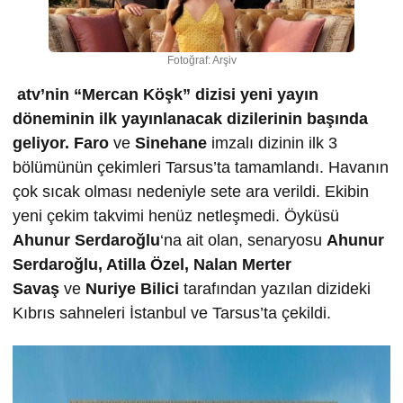
Fotoğraf: Arşiv
atv’nin “Mercan Köşk” dizisi yeni yayın
döneminin ilk yayınlanacak dizilerinin başında
geliyor.
Faro
ve
Sinehane
imzalı dizinin ilk 3
bölümünün çekimleri Tarsus’ta tamamlandı. Havanın
çok sıcak olması nedeniyle sete ara verildi. Ekibin
yeni çekim takvimi henüz netleşmedi. Öyküsü
Ahunur Serdaro
ğ
lu
‘na ait olan, senaryosu
Ahunur
Serdaro
ğ
lu, Atilla Özel, Nalan Merter
Sava
ş
ve
Nuriye Bilici
tarafından yazılan dizideki
Kıbrıs sahneleri İstanbul ve Tarsus’ta çekildi.