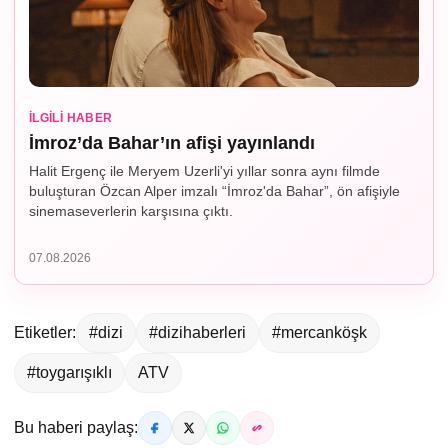
İLGILI HABER
İmroz’da Bahar’ın afişi yayınlandı
Halit Ergenç ile Meryem Uzerli'yi yıllar sonra aynı filmde
buluşturan Özcan Alper imzalı “İmroz'da Bahar”, ön afişiyle
sinemaseverlerin karşısına çıktı.
07.08.2026
Etiketler:
#dizi
#dizihaberleri
#mercanköşk
#toygarışıklı
ATV
Bu haberi paylaş: