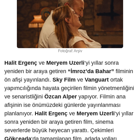
Fotoğraf: Arşiv
Halit Ergenç
ve
Meryem Uzerli
‘yi yıllar sonra
yeniden bir araya getiren
“İmroz’da Bahar”
filminin
ön afişi yayınlandı.
Sky Film
ve
Vanguart
ortak
yapımcılığında hayata geçirilen filmin yönetmenliğini
ve senaristliğini
Özcan Alper
yapıyor. Filmin ana
afişinin ise önümüzdeki günlerde yayınlanması
planlanıyor.
Halit Ergenç
ve
Meryem Uzerli
‘yi yıllar
sonra yeniden bir araya getiren film, sinema
severlerde büyük heyecan yarattı. Çekimleri
Gökçeada
‘da tamamlanan film, adada yolları