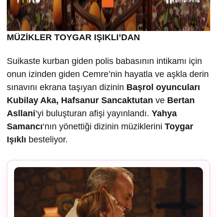
MÜZİKLER TOYGAR IŞIKLI’DAN
Suikaste kurban giden polis babasının intikamı için
onun izinden giden Cemre’nin hayatla ve aşkla derin
sınavını ekrana taşıyan dizinin
Ba
şrol oyuncuları
Kubilay Aka, Hafsanur Sancaktutan
ve
Bertan
Asllani
‘yi buluşturan afişi yayınlandı.
Yahya
Samancı
‘nın yönettiği dizinin müziklerini
Toygar
I
ş
ıklı
besteliyor.