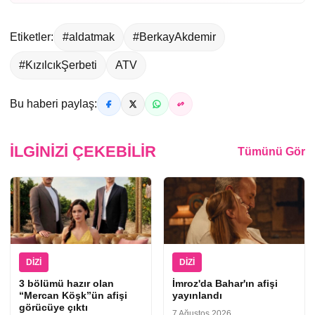
Etiketler:
#aldatmak
#BerkayAkdemir
#KızılcıkŞerbeti
ATV
Bu haberi paylaş:
İLGINIZI ÇEKEBILIR
Tümünü Gör
DIZI
DIZI
3 bölümü hazır olan
İmroz'da Bahar'ın afişi
“Mercan Köşk”ün afişi
yayınlandı
görücüye çıktı
7 Ağustos 2026