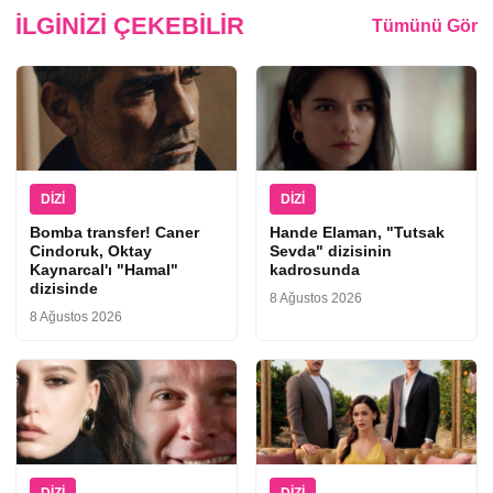
İLGINIZI ÇEKEBILIR
Tümünü Gör
DIZI
DIZI
Bomba transfer! Caner
Hande Elaman, "Tutsak
Cindoruk, Oktay
Sevda" dizisinin
Kaynarcal'ı "Hamal"
kadrosunda
dizisinde
8 Ağustos 2026
8 Ağustos 2026