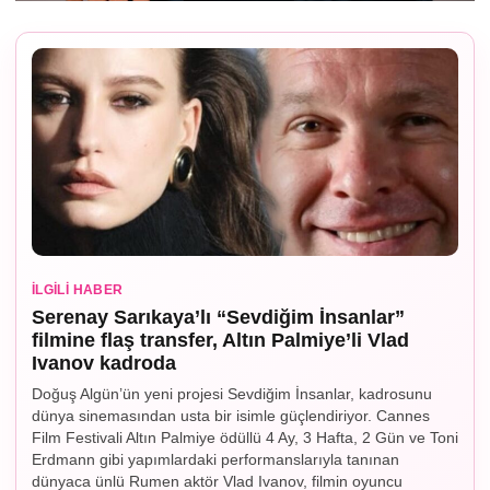
İLGILI HABER
Serenay Sarıkaya’lı “Sevdiğim İnsanlar”
filmine flaş transfer, Altın Palmiye’li Vlad
Ivanov kadroda
Doğuş Algün’ün yeni projesi Sevdiğim İnsanlar, kadrosunu
dünya sinemasından usta bir isimle güçlendiriyor. Cannes
Film Festivali Altın Palmiye ödüllü 4 Ay, 3 Hafta, 2 Gün ve Toni
Erdmann gibi yapımlardaki performanslarıyla tanınan
dünyaca ünlü Rumen aktör Vlad Ivanov, filmin oyuncu