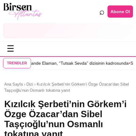
⌕
Abone Ol
☰
•
Elaman, “Tutsak Sevda” dizisinin kadrosunda
Serenay Sarıkaya’lı “Sevd
TRENDLER
Ana Sayfa › Dizi › Kızılcık Şerbeti’nin Görkem’i Özge Özacar’dan Sibel
Taşçıoğlu’nun Osmanlı tokatına yanıt
Kızılcık Şerbeti’nin Görkem’i
Özge Özacar’dan Sibel
Taşçıoğlu’nun Osmanlı
tokatına yanıt