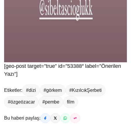
[geo-post target=”true” id=”53388″ label=”Önerilen
Yazı”]
Etiketler:
#dizi
#görkem
#KızılcıkŞerbeti
#özgeözacar
#pembe
film
Bu haberi paylaş: