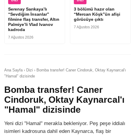
DIZI
DIZI
Serenay Sarıkaya’lı
3 bölümü hazır olan
“Sevdiğim İnsanlar”
“Mercan Köşk”ün afişi
filmine flaş transfer, Altın
görücüye çıktı
Palmiye’li Vlad Ivanov
7 Ağustos 2026
kadroda
7 Ağustos 2026
Ana Sayfa › Dizi › Bomba transfer! Caner Cindoruk, Oktay Kaynarcal'ı
"Hamal" dizisinde
Bomba transfer! Caner
Cindoruk, Oktay Kaynarcal'ı
"Hamal" dizisinde
Yeni dizi "Hamal" merakla bekleniyor. Peş peşe iddialı
isimleri kadrosuna dahil eden Kaynarca, flaş bir