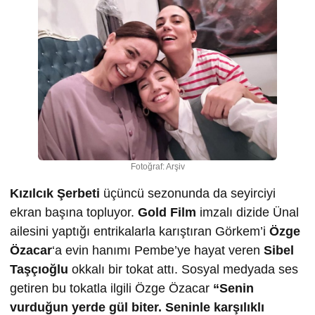
Fotoğraf: Arşiv
Kızılcık Şerbeti
üçüncü sezonunda da seyirciyi
ekran başına topluyor.
Gold Film
imzalı dizide Ünal
ailesini yaptığı entrikalarla karıştıran Görkem’i
Özge
Özacar
‘a evin hanımı Pembe’ye hayat veren
Sibel
Taşçıoğlu
okkalı bir tokat attı. Sosyal medyada ses
getiren bu tokatla ilgili Özge Özacar
“Senin
vurduğun yerde gül biter. Seninle karşılıklı