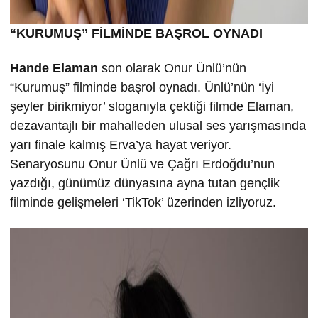
“KURUMU
Ş” FİLMİND
E BA
ŞROL OYNADI
Hande Elaman
son olarak Onur Ünlü’nün
“Kurumuş” filminde başrol oynadı. Ünlü’nün ‘İyi
şeyler birikmiyor’ sloganıyla çektiği filmde Elaman,
dezavantajlı bir mahalleden ulusal ses yarışmasında
yarı finale kalmış Erva’ya hayat veriyor.
Senaryosunu Onur Ünlü ve Çağrı Erdoğdu’nun
yazdığı, günümüz dünyasına ayna tutan gençlik
filminde gelişmeleri ‘TikTok’ üzerinden izliyoruz.