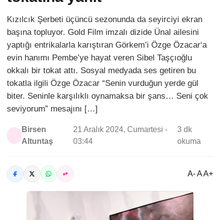
Kızılcık Şerbeti üçüncü sezonunda da seyirciyi ekran
başına topluyor. Gold Film imzalı dizide Ünal ailesini
yaptığı entrikalarla karıştıran Görkem’i Özge Özacar‘a
evin hanımı Pembe’ye hayat veren Sibel Taşçıoğlu
okkalı bir tokat attı. Sosyal medyada ses getiren bu
tokatla ilgili Özge Özacar “Senin vurduğun yerde gül
biter. Seninle karşılıklı oynamaksa bir şans… Seni çok
seviyorum” mesajını […]
Birsen
21 Aralık 2024, Cumartesi -
3 dk
Altuntaş
03:44
okuma
A- A A+