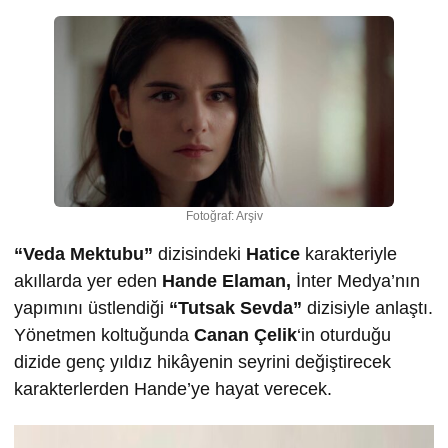
Fotoğraf: Arşiv
“Veda Mektubu”
dizisindeki
Hatice
karakteriyle
akıllarda yer eden
Hande Elaman,
İnter Medya’nın
yapımını üstlendiği
“Tutsak Sevda”
dizisiyle anlaştı.
Yönetmen koltuğunda
Canan Çelik
‘in oturduğu
dizide genç yıldız hikâyenin seyrini değiştirecek
karakterlerden Hande’ye hayat verecek.