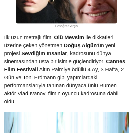
Fotoğraf: Arşiv
İlk uzun metrajlı filmi
Ölü Mevsim
ile dikkatleri
üzerine çeken yönetmen
Doğuş Algün
’ün yeni
projesi
Sevdiğim İnsanlar
, kadrosunu dünya
sinemasından usta bir isimle güçlendiriyor.
Cannes
Film Festivali
Altın Palmiye ödüllü 4 Ay, 3 Hafta, 2
Gün ve Toni Erdmann gibi yapımlardaki
performanslarıyla tanınan dünyaca ünlü Rumen
aktör Vlad Ivanov, filmin oyuncu kadrosuna dahil
oldu.