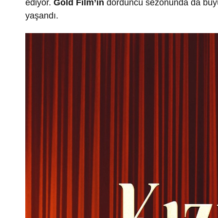
ediyor.
Gold Film’in
dördüncü sezonunda da büyük i
yaşandı.