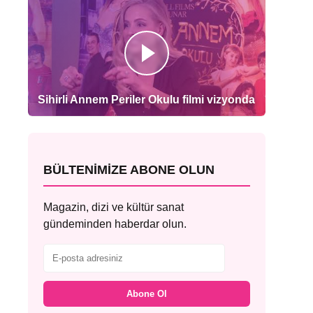
Sihirli Annem Periler Okulu filmi vizyonda
BÜLTENIMIZE ABONE OLUN
Magazin, dizi ve kültür sanat
gündeminden haberdar olun.
Abone Ol