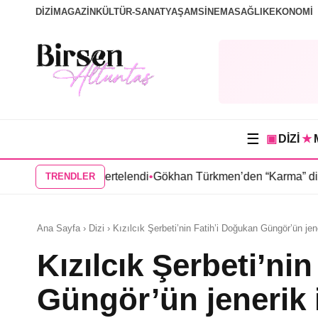
DİZİ
MAGAZİN
KÜLTÜR-SANAT
YAŞAM
SİNEMA
SAĞLIK
EKONOMİ
☰
▣
DİZİ
★
kbahara ertelendi
•
Gökhan Türkmen’den “Karma” dizisi kadrosun
TRENDLER
Ana Sayfa › Dizi › Kızılcık Şerbeti’nin Fatih’i Doğukan Güngör’ün jen
Kızılcık Şerbeti’ni
Güngör’ün jenerik 