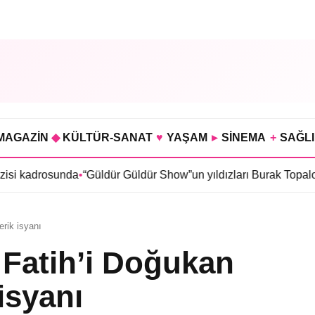
MAGAZİN
◆
KÜLTÜR-SANAT
♥
YAŞAM
▸
SİNEMA
+
SAĞL
da
•
“Güldür Güldür Show”un yıldızları Burak Topaloğlu ile Berka
erik isyanı
n Fatih’i Doğukan
isyanı