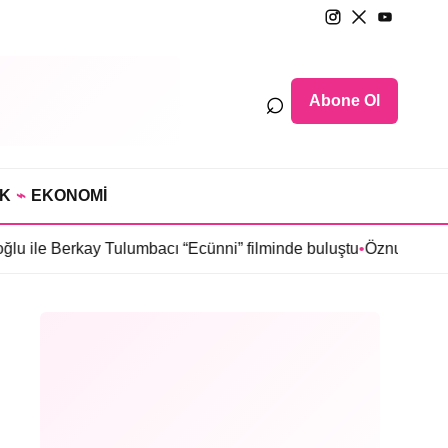
⌕
Abone Ol
IK
⌁
EKONOMİ
y Tulumbacı “Ecünni” filminde buluştu
•
Öznur Serçeler “Karma” di