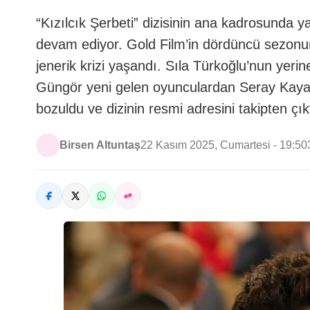
“Kızılcık Şerbeti” dizisinin ana kadrosunda y
devam ediyor. Gold Film’in dördüncü sezonund
jenerik krizi yaşandı. Sıla Türkoğlu’nun yer
Güngör yeni gelen oyunculardan Seray Kaya’
bozuldu ve dizinin resmi adresini takipten çı
Birsen Altuntaş
22 Kasım 2025, Cumartesi - 19:50