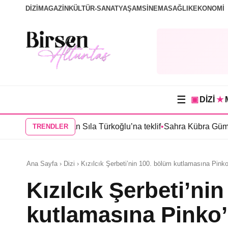
DİZİ
MAGAZİN
KÜLTÜR-SANAT
YAŞAM
SİNEMA
SAĞLIK
EKONOMİ
☰
▣
DİZİ
★
anbul”dan Sıla Türkoğlu’na teklif
•
Sahra Kübra Gümüş “Güneşin
TRENDLER
Ana Sayfa › Dizi › Kızılcık Şerbeti’nin 100. bölüm kutlamasına Pinko
Kızılcık Şerbeti’ni
kutlamasına Pinko’