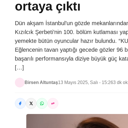
ortaya çıktı
Dün akşam İstanbul’un gözde mekanlarından
Kızılcık Şerbeti’nin 100. bölüm kutlaması ya
yemekte bütün oyuncular hazır bulundu
Eğlencenin tavan yaptığı gecede gözler 96
başarılı performansıyla diziye büyük güç kat
[…]
Birsen Altuntaş
13 Mayıs 2025, Salı - 15:26
3 dk o