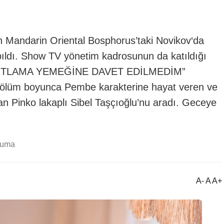
 Mandarin Oriental Bosphorus’taki Novikov‘da
pıldı. Show TV yönetim kadrosunun da katıldığı
. “KUTLAMA YEMEĞİNE DAVET EDİLMEDİM”
 bölüm boyunca Pembe karakterine hayat veren ve
an Pinko lakaplı Sibel Taşçıoğlu’nu aradı. Geceye
kuma
A- A A+