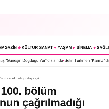
MAGAZİN
◆
KÜLTÜR-SANAT
♥
YAŞAM
▸
SİNEMA
+
SAĞL
 Doğduğu Yer” dizisinde
•
Selin Türkmen “Karma” dizisinde Serk
’nun çağrılmadığı ortaya çıktı
n 100. bölüm
nun çağrılmadığı