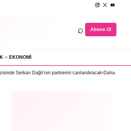
⌕
Abone Ol
IK
⌁
EKONOMİ
an Dağlı’nın partnerini canlandıracak
•
Daha 17’ye Emir Sarıhan 