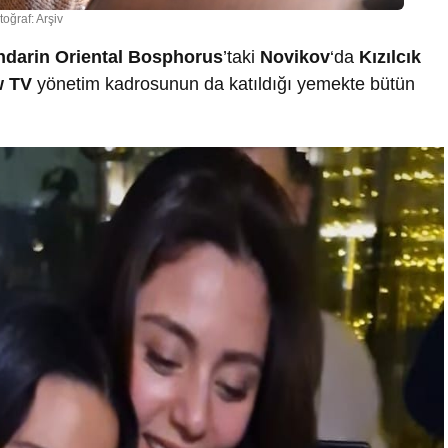
toğraf: Arşiv
darin Oriental Bosphorus
’taki
Novikov
‘da
Kızılcık
ow TV
yönetim kadrosunun da katıldığı yemekte bütün