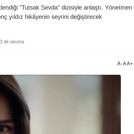
endiği "Tutsak Sevda" dizisiyle anlaştı. Yönetmen
ç yıldız hikâyenin seyrini değiştirecek
3 dk okuma
A- A A+