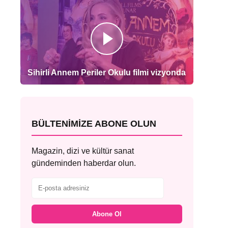
Sihirli Annem Periler Okulu filmi vizyonda
BÜLTENIMIZE ABONE OLUN
Magazin, dizi ve kültür sanat
gündeminden haberdar olun.
Abone Ol