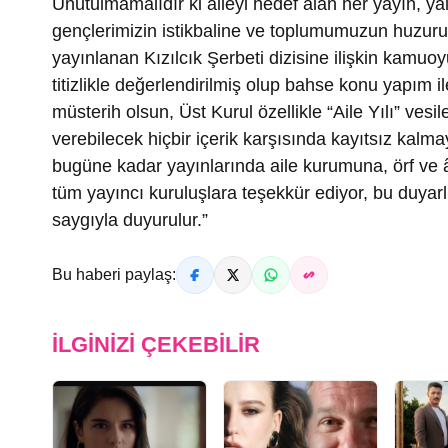
Unutulmamalıdır ki aileyi hedef alan her yayın, ya
gençlerimizin istikbaline ve toplumumuzun huzur
yayınlanan Kızılcık Şerbeti dizisine ilişkin kamu
titizlikle değerlendirilmiş olup bahse konu yapım ile 
müsterih olsun, Üst Kurul özellikle “Aile Yılı” ves
verebilecek hiçbir içerik karşısında kayıtsız kalmay
bugüne kadar yayınlarında aile kurumuna, örf ve â
tüm yayıncı kuruluşlara teşekkür ediyor, bu duya
saygıyla duyurulur.”
Bu haberi paylaş:
İLGINIZI ÇEKEBILIR