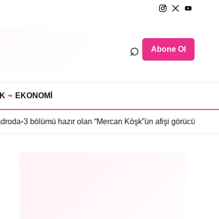
⌕
Abone Ol
IK
⌁
EKONOMİ
ölümü hazır olan “Mercan Köşk”ün afişi görücüye çıktı
•
İmroz’da B