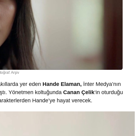
toğraf: Arşiv
akıllarda yer eden
Hande Elaman,
İnter Medya’nın
laştı. Yönetmen koltuğunda
Canan Çelik
‘in oturduğu
 karakterlerden Hande’ye hayat verecek.