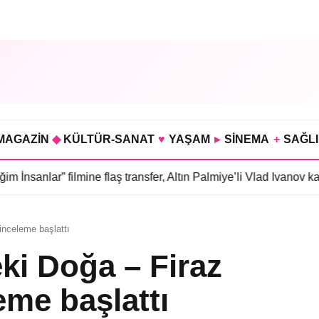
MAGAZİN
◆
KÜLTÜR-SANAT
♥
YAŞAM
▸
SİNEMA
+
SAĞL
” filmine flaş transfer, Altın Palmiye’li Vlad Ivanov kadroda
•
3 b
inceleme başlattı
eki Doğa – Firaz
me başlattı