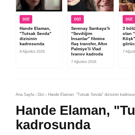
DIZI
DIZI
DIZI
Hande Elaman,
Serenay Sarıkaya’lı
3 böl
"Tutsak Sevda"
“Sevdiğim
olan 
dizisinin
İnsanlar” filmine
Köşk”
kadrosunda
flaş transfer, Altın
görüc
Palmiye’li Vlad
8 Ağustos 2026
7 Ağus
Ivanov kadroda
7 Ağustos 2026
Ana Sayfa › Dizi › Hande Elaman, "Tutsak Sevda" dizisinin kadrosu
Hande Elaman, "Tut
kadrosunda