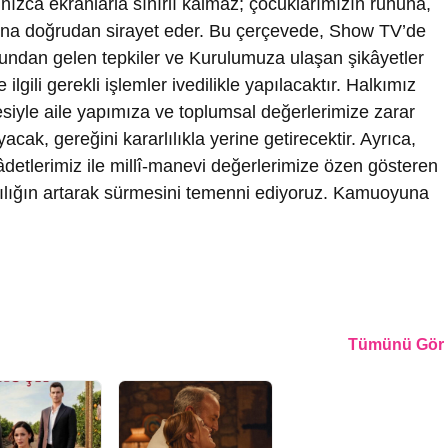
lnızca ekranlarla sınırlı kalmaz; çocuklarımızın ruhuna,
una doğrudan sirayet eder. Bu çerçevede, Show TV’de
oyundan gelen tepkiler ve Kurulumuza ulaşan şikâyetler
ilgili gerekli işlemler ivedilikle yapılacaktır. Halkımız
ilesiyle aile yapımıza ve toplumsal değerlerimize zarar
acak, gereğini kararlılıkla yerine getirecektir. Ayrıca,
detlerimiz ile millî-manevi değerlerimize özen gösteren
rlılığın artarak sürmesini temenni ediyoruz. Kamuoyuna
Tümünü Gör