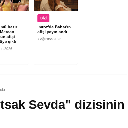
DIZI
ümü hazır
İmroz'da Bahar'ın
“Mercan
afişi yayınlandı
ün afişi
7 Ağustos 2026
üye çıktı
tos 2026
nda
sak Sevda" dizisinin