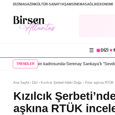
DİZİ
MAGAZİN
KÜLTÜR-SANAT
YAŞAM
SİNEMA
SAĞLIK
EKONOMİ
☰
▣
DİZİ
★
da” dizisinin kadrosunda
•
Serenay Sarıkaya’lı “Sevdiğim İnsanlar
TRENDLER
Ana Sayfa › Dizi › Kızılcık Şerbeti’ndeki Doğa – Firaz aşkına RTÜK 
Kızılcık Şerbeti’nd
aşkına RTÜK incele