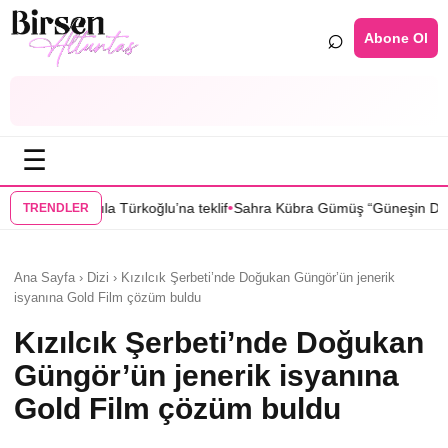
⌕
Abone Ol
☰
•
•
 teklif
Sahra Kübra Gümüş “Güneşin Doğduğu Yer” dizisinde
Selin T
TRENDLER
Ana Sayfa › Dizi › Kızılcık Şerbeti’nde Doğukan Güngör’ün jenerik
isyanına Gold Film çözüm buldu
Kızılcık Şerbeti’nde Doğukan
Güngör’ün jenerik isyanına
Gold Film çözüm buldu