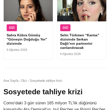
DIZI
DIZI
Sahra Kübra Gümüş
Selin Türkmen “Karma”
“Güneşin Doğduğu Yer”
dizisinde Serkan
dizisinde
Dağlı’nın partnerini
canlandıracak
6 Ağustos 2026
6 Ağustos 2026
Ana Sayfa › Dizi › Sosyetede tahliye krizi
Sosyetede tahliye krizi
Como’daki 3 gün süren 165 milyon TL’lik düğününü
konuştuğu Ata Demirağ’ın, Işıl Reçber ve Rüştü Reçber