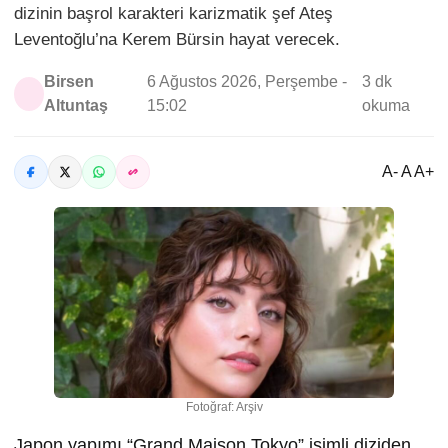
dizinin başrol karakteri karizmatik şef Ateş
Leventoğlu’na Kerem Bürsin hayat verecek.
Birsen
6 Ağustos 2026, Perşembe -
3 dk
Altuntaş
15:02
okuma
A- A A+
Fotoğraf: Arşiv
Japon yapımı “Grand Maison Tokyo” isimli diziden