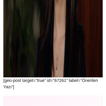
[geo-post target=”true” id=”67261″ label=”Önerilen
Yazı”]