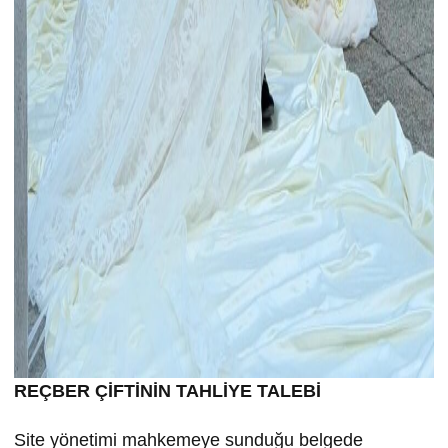
REÇBER ÇİFTİNİN TAHLİYE TALEBİ
Site yönetimi mahkemeye sunduğu belgede