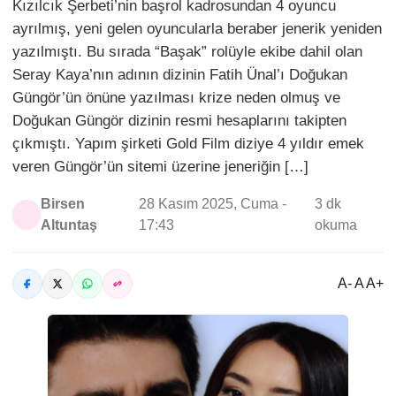
Kızılcık Şerbeti’nin başrol kadrosundan 4 oyuncu
ayrılmış, yeni gelen oyuncularla beraber jenerik yeniden
yazılmıştı. Bu sırada “Başak” rolüyle ekibe dahil olan
Seray Kaya’nın adının dizinin Fatih Ünal’ı Doğukan
Güngör’ün önüne yazılması krize neden olmuş ve
Doğukan Güngör dizinin resmi hesaplarını takipten
çıkmıştı. Yapım şirketi Gold Film diziye 4 yıldır emek
veren Güngör’ün sitemi üzerine jeneriğin […]
Birsen
28 Kasım 2025, Cuma -
3 dk
Altuntaş
17:43
okuma
A- A A+