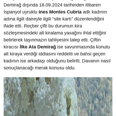
Demirağ dışında 18.09.2024 tarihinden itibaren
İspanyol uyruklu
Ines Montes Cubria
adlı kadının
adına ilgili daireyle ilgili “site kartı” düzenlendiğini
ifade etti. Reçber çifti bu durumun kira
sözleşmesindeki alt kiralama yasağını ihlal ettiğini
belirterek taşınmazın tahliyesini talep etti. Çiftin
kiracısı
İlke
Ata Demira
ğ
ise savunmasında konutu
alt kiraya verdiği iddiasını reddetti ve bahsi geçen
kadının ise arkadaşı olduğunu belirtti. Davanın nasıl
sonuçlanacağı merak konusu oldu.