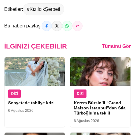
Etiketler:
#KızılcıkŞerbeti
Bu haberi paylaş:
İLGINIZI ÇEKEBILIR
Tümünü Gör
DIZI
DIZI
Sosyetede tahliye krizi
Kerem Bürsin’li “Grand
Maison İstanbul”dan Sıla
6 Ağustos 2026
Türkoğlu’na teklif
6 Ağustos 2026