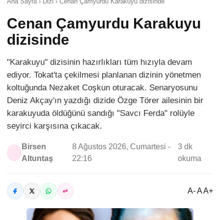
Ana Sayfa › Dizi › Cenan Çamyurdu Karakuyu dizisinde
Cenan Çamyurdu Karakuyu
dizisinde
"Karakuyu" dizisinin hazırlıkları tüm hızıyla devam
ediyor. Tokat'ta çekilmesi planlanan dizinin yönetmen
koltuğunda Nezaket Coşkun oturacak. Senaryosunu
Deniz Akçay'ın yazdığı dizide Özge Törer ailesinin bir
karakuyuda öldüğünü sandığı "Savcı Ferda" rolüyle
seyirci karşısına çıkacak.
Birsen
8 Ağustos 2026, Cumartesi -
3 dk
Altuntaş
22:16
okuma
A- A A+