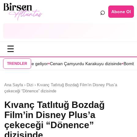
⌕
Abone Ol
☰
•
•
or
Cenan Çamyurdu Karakuyu dizisinde
Bomba transfer! Caner Cindoru
TRENDLER
Ana Sayfa › Dizi › Kıvanç Tatlıtuğ Bozdağ Film’in Disney Plus’a
çekeceği “Dönence” dizisinde
Kıvanç Tatlıtuğ Bozdağ
Film’in Disney Plus’a
çekeceği “Dönence”
dizisinde