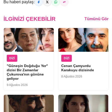
Bu haberi paylaş:
İLGINIZI ÇEKEBILIR
Tümünü Gör
DIZI
DIZI
"Güneşin Doğduğu Yer"
Cenan Çamyurdu
dizisi Bir Zamanlar
Karakuyu dizisinde
Çukurova'nın gününe
8 Ağustos 2026
geliyor
9 Ağustos 2026