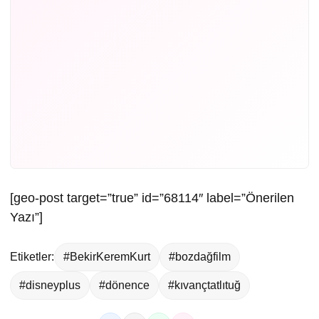
[geo-post target=”true” id=”68114″ label=”Önerilen
Yazı”]
Etiketler:
#BekirKeremKurt
#bozdağfilm
#disneyplus
#dönence
#kıvançtatlıtuğ