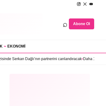
⌕
Abone Ol
IK
⌁
EKONOMİ
ağlı’nın partnerini canlandıracak
•
Daha 17’ye Emir Sarıhan ailes