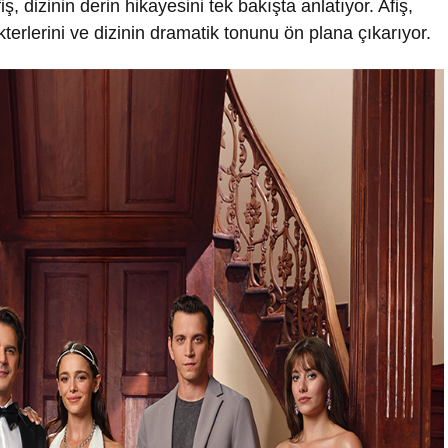
iş, dizinin derin hikayesini tek bakışta anlatıyor. Afiş,
erlerini ve dizinin dramatik tonunu ön plana çıkarıyor.