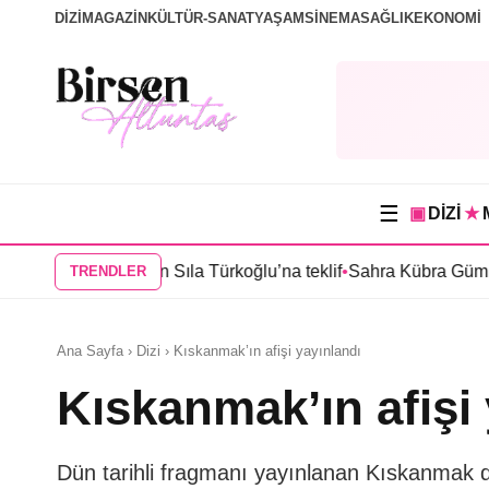
DİZİ
MAGAZİN
KÜLTÜR-SANAT
YAŞAM
SİNEMA
SAĞLIK
EKONOMİ
☰
▣
DİZİ
★
l”dan Sıla Türkoğlu’na teklif
•
Sahra Kübra Gümüş “Güneşin Doğ
TRENDLER
Ana Sayfa › Dizi › Kıskanmak’ın afişi yayınlandı
Kıskanmak’ın afişi
Dün tarihli fragmanı yayınlanan Kıskanmak di