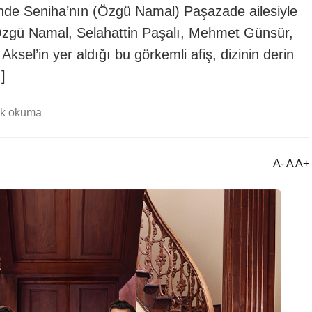
şinde Seniha’nın (Özgü Namal) Paşazade ailesiyle
 Özgü Namal, Selahattin Paşalı, Mehmet Günsür,
el’in yer aldığı bu görkemli afiş, dizinin derin
]
dk okuma
A- A A+