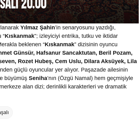
arlanarak
Yılmaz Şahin
’in senaryosunu yazdığı,
 “
Kıskanmak
”; izleyiciyi entrika, tutku ve iktidar
Merakla beklenen “
Kıskanmak
” dizisinin oyuncu
ehmet Günsür, Hafsanur Sancaktutan, Beril Pozam,
even, Rozet Hubeş, Cem Uslu, Dilara Aksüyek, Lila
rinden güçlü oyuncular yer alıyor. Paşazade ailesinin
iyle büyümüş
Seniha
’nın (Özgü Namal) hem geçmişiyle
rkeze alan dizi; derinlikli karakterleri ve dramatik
şalı