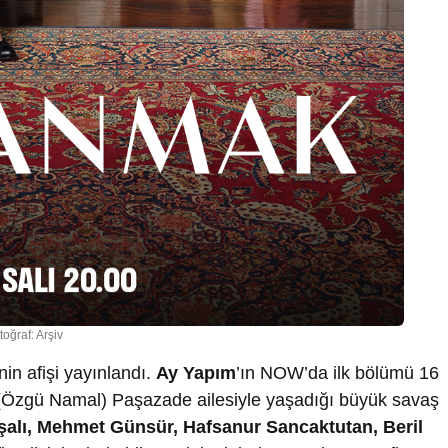
toğraf: Arşiv
inin afişi yayınlandı.
Ay Yapım
’ın NOW’da ilk bölümü 16
n (Özgü Namal) Paşazade ailesiyle yaşadığı büyük savaş
şalı, Mehmet Günsür, Hafsanur Sancaktutan, Beril