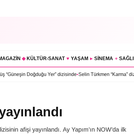
MAGAZİN
◆
KÜLTÜR-SANAT
♥
YAŞAM
▸
SİNEMA
+
SAĞL
duğu Yer” dizisinde
•
Selin Türkmen “Karma” dizisinde Serkan D
 yayınlandı
zisinin afişi yayınlandı. Ay Yapım’ın NOW’da ilk