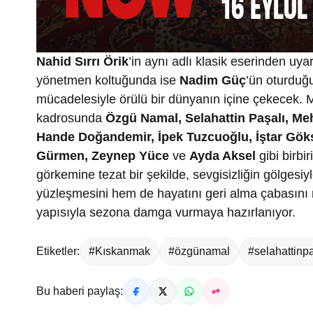
Nahid Sırrı Örik
’in aynı adlı klasik eserinden uy
yönetmen koltuğunda ise
Nadim Güç
’ün oturduğu
mücadelesiyle örülü bir dünyanın içine çekecek. 
kadrosunda
Özgü Namal, Selahattin Paşalı, M
Hande Doğandemir, İpek Tuzcuoğlu, İştar Göks
Gürmen, Zeynep Yüce
ve
Ayda Aksel
gibi birbi
görkemine tezat bir şekilde, sevgisizliğin gölges
yüzleşmesini hem de hayatını geri alma çabasını me
yapısıyla sezona damga vurmaya hazırlanıyor.
Etiketler:
#Kıskanmak
#özgünamal
#selahattinpa
Bu haberi paylaş: