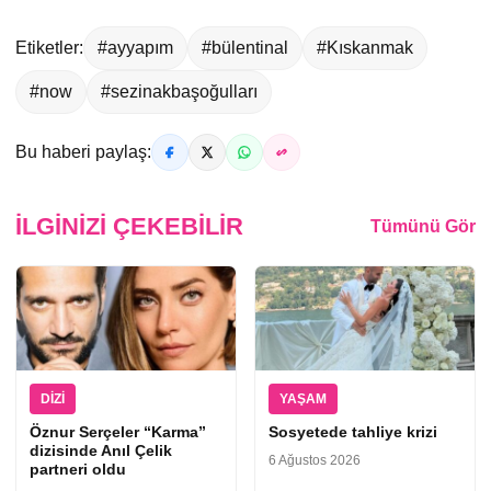
Etiketler:
#ayyapım
#bülentinal
#Kıskanmak
#now
#sezinakbaşoğulları
Bu haberi paylaş:
İLGINIZI ÇEKEBILIR
Tümünü Gör
DIZI
YAŞAM
Öznur Serçeler “Karma”
Sosyetede tahliye krizi
dizisinde Anıl Çelik
6 Ağustos 2026
partneri oldu