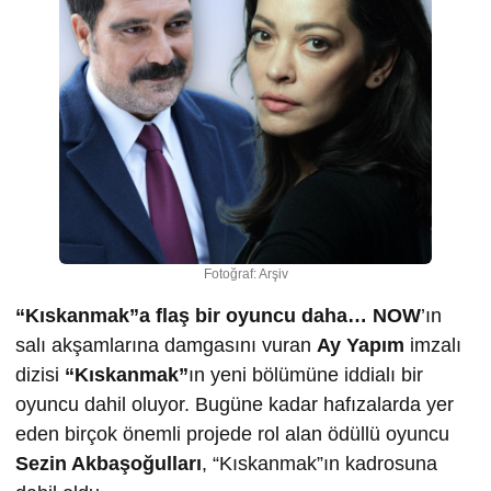
Fotoğraf: Arşiv
“Kıskanmak”a flaş bir oyuncu daha… NOW
’ın
salı akşamlarına damgasını vuran
Ay Yapım
imzalı
dizisi
“Kıskanmak”
ın yeni bölümüne iddialı bir
oyuncu dahil oluyor. Bugüne kadar hafızalarda yer
eden birçok önemli projede rol alan ödüllü oyuncu
Sezin Akbaşoğulları
, “Kıskanmak”ın kadrosuna