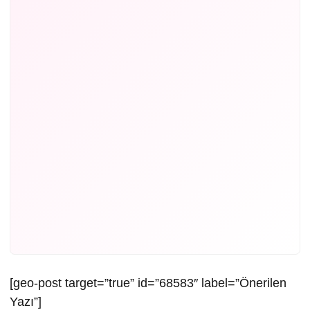
[geo-post target=”true” id=”68583″ label=”Önerilen
Yazı”]