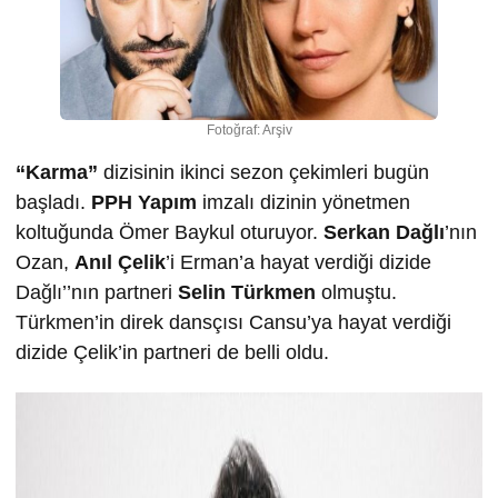
Fotoğraf: Arşiv
“Karma”
dizisinin ikinci sezon çekimleri bugün
başladı.
PPH Yapım
imzalı dizinin yönetmen
koltuğunda Ömer Baykul oturuyor.
Serkan Dağlı
’nın
Ozan,
Anıl Çelik
’i Erman’a hayat verdiği dizide
Dağlı’’nın partneri
Selin Türkmen
olmuştu.
Türkmen’in direk dansçısı Cansu’ya hayat verdiği
dizide Çelik’in partneri de belli oldu.