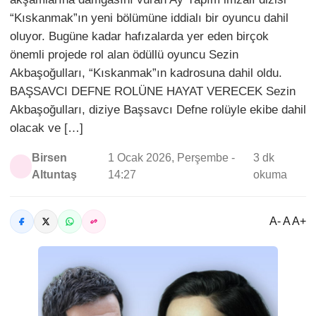
“Kıskanmak”ın yeni bölümüne iddialı bir oyuncu dahil
oluyor. Bugüne kadar hafızalarda yer eden birçok
önemli projede rol alan ödüllü oyuncu Sezin
Akbaşoğulları, “Kıskanmak”ın kadrosuna dahil oldu.
BAŞSAVCI DEFNE ROLÜNE HAYAT VERECEK Sezin
Akbaşoğulları, diziye Başsavcı Defne rolüyle ekibe dahil
olacak ve […]
Birsen
1 Ocak 2026, Perşembe -
3 dk
Altuntaş
14:27
okuma
A- A A+