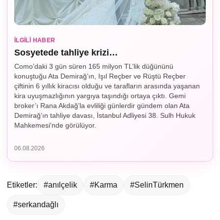
İLGILI HABER
Sosyetede tahliye krizi…
Como’daki 3 gün süren 165 milyon TL’lik düğününü
konuştuğu Ata Demirağ’ın, Işıl Reçber ve Rüştü Reçber
çiftinin 6 yıllık kiracısı olduğu ve tarafların arasında yaşanan
kira uyuşmazlığının yargıya taşındığı ortaya çıktı. Gemi
broker’ı Rana Akdağ’la evliliği günlerdir gündem olan Ata
Demirağ’ın tahliye davası, İstanbul Adliyesi 38. Sulh Hukuk
Mahkemesi'nde görülüyor.
06.08.2026
Etiketler:
#anılçelik
#Karma
#SelinTürkmen
#serkandağlı