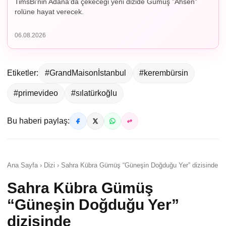
TimsBi’nin Adana’da çekeceği yeni dizide Gümüş ”Ahsen”
rolüne hayat verecek.
06.08.2026
Etiketler:
#GrandMaisonİstanbul
#kerembürsin
#primevideo
#sılatürkoğlu
Bu haberi paylaş:
Ana Sayfa › Dizi › Sahra Kübra Gümüş “Güneşin Doğduğu Yer” dizisinde
Sahra Kübra Gümüş
“Güneşin Doğduğu Yer”
dizisinde