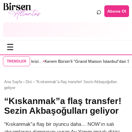
⌕
Abone Ol
☰
•
izi…
Kerem Bürsin’li “Grand Maison İstanbul”dan Sıla Türkoğlu’na teklif
TRENDLER
Ana Sayfa › Dizi › “Kıskanmak”a flaş transfer! Sezin Akbaşoğulları
geliyor
“Kıskanmak”a flaş transfer!
Sezin Akbaşoğulları geliyor
“Kıskanmak”a flaş bir oyuncu daha… NOW’ın salı
akşamlarına damgasını vuran Ay Yapım imzalı dizisi