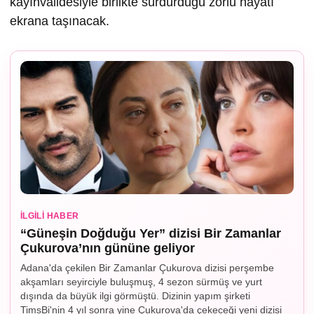
kayınvalidesiyle birlikte sürdürdüğü zorlu hayatı
ekrana taşınacak.
İLGILI HABER
“Güneşin Doğduğu Yer” dizisi Bir Zamanlar
Çukurova’nın gününe geliyor
Adana'da çekilen Bir Zamanlar Çukurova dizisi perşembe
akşamları seyirciyle buluşmuş, 4 sezon sürmüş ve yurt
dışında da büyük ilgi görmüştü. Dizinin yapım şirketi
TimsBi'nin 4 yıl sonra yine Çukurova'da çekeceği yeni dizisi