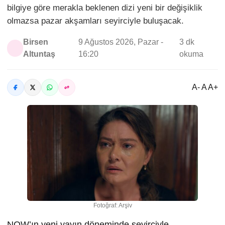
bilgiye göre merakla beklenen dizi yeni bir değişiklik
olmazsa pazar akşamları seyirciyle buluşacak.
Birsen
9 Ağustos 2026, Pazar -
3 dk
Altuntaş
16:20
okuma
A- A A+
Fotoğraf: Arşiv
NOW’ın yeni yayın döneminde seyirciyle