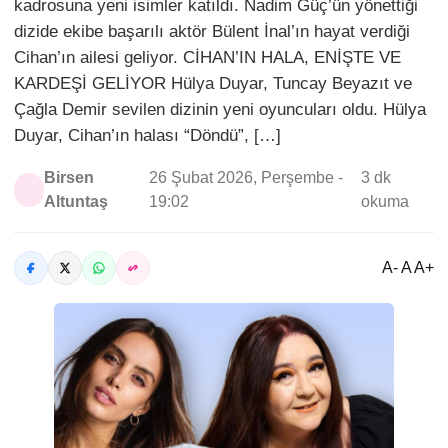
kadrosuna yeni isimler katıldı. Nadim Güç’ün yönettiği
dizide ekibe başarılı aktör Bülent İnal’ın hayat verdiği
Cihan’ın ailesi geliyor. CİHAN’IN HALA, ENİŞTE VE
KARDEŞİ GELİYOR Hülya Duyar, Tuncay Beyazıt ve
Çağla Demir sevilen dizinin yeni oyuncuları oldu. Hülya
Duyar, Cihan’ın halası “Döndü”, […]
Birsen
26 Şubat 2026, Perşembe -
3 dk
Altuntaş
19:02
okuma
A- A A+