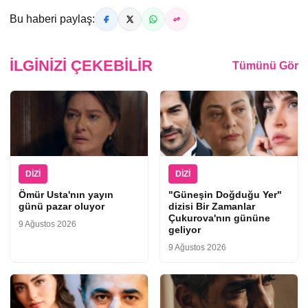
Bu haberi paylaş:
İLGINIZI ÇEKEBILIR
Tümünü Gör
DIZI
DIZI
Ömür Usta'nın yayın
"Güneşin Doğduğu Yer"
günü pazar oluyor
dizisi Bir Zamanlar
Çukurova'nın gününe
9 Ağustos 2026
geliyor
9 Ağustos 2026