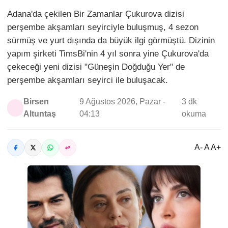
Adana'da çekilen Bir Zamanlar Çukurova dizisi
perşembe akşamları seyirciyle buluşmuş, 4 sezon
sürmüş ve yurt dışında da büyük ilgi görmüştü. Dizinin
yapım şirketi TimsBi'nin 4 yıl sonra yine Çukurova'da
çekeceği yeni dizisi "Güneşin Doğduğu Yer" de
perşembe akşamları seyirci ile buluşacak.
Birsen
9 Ağustos 2026, Pazar -
3 dk
Altuntaş
04:13
okuma
A- A A+