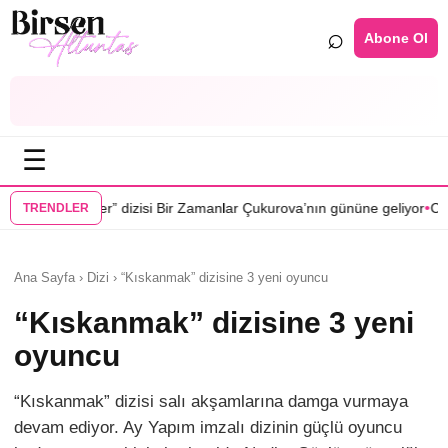
⌕
Abone Ol
☰
•
si Bir Zamanlar Çukurova’nın gününe geliyor
Cenan Çamyurdu Karakuy
TRENDLER
Ana Sayfa › Dizi › “Kıskanmak” dizisine 3 yeni oyuncu
“Kıskanmak” dizisine 3 yeni
oyuncu
“Kıskanmak” dizisi salı akşamlarına damga vurmaya
devam ediyor. Ay Yapım imzalı dizinin güçlü oyuncu