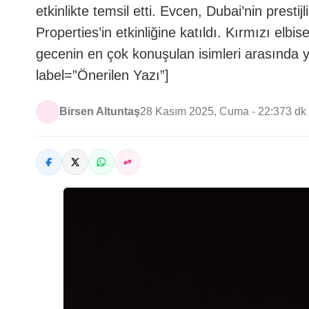
etkinlikte temsil etti. Evcen, Dubai’nin prestij
Properties’in etkinliğine katıldı. Kırmızı elbis
gecenin en çok konuşulan isimleri arasında y
label=”Önerilen Yazı”]
Birsen Altuntaş
28 Kasım 2025, Cuma - 22:37
3 dk