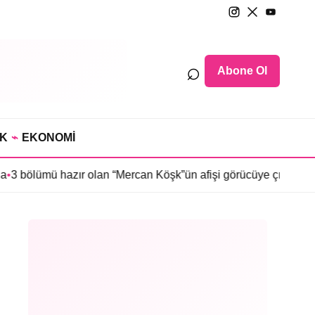
⌕
Abone Ol
IK
⌁
EKONOMİ
hazır olan “Mercan Köşk”ün afişi görücüye çıktı
•
İmroz’da Bahar’ı