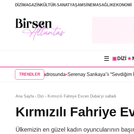
DİZİ
MAGAZİN
KÜLTÜR-SANAT
YAŞAM
SİNEMA
SAĞLIK
EKONOMİ
☰
▣
DİZİ
★
zisinin kadrosunda
•
Serenay Sarıkaya’lı “Sevdiğim İnsanlar” film
TRENDLER
Ana Sayfa › Dizi › Kırmızılı Fahriye Evcen Dubai’yi salladı
Kırmızılı Fahriye E
Ülkemizin en güzel kadın oyuncularının başı