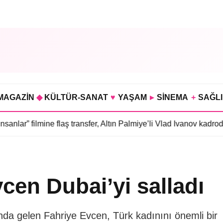
MAGAZİN
◆
KÜLTÜR-SANAT
♥
YAŞAM
▸
SİNEMA
+
SAĞL
ine flaş transfer, Altın Palmiye’li Vlad Ivanov kadroda
•
3 bölümü 
vcen Dubai’yi salladı
nda gelen Fahriye Evcen, Türk kadınını önemli bir