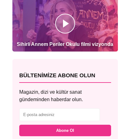
Sihirli Annem Periler Okulu filmi vizyonda
BÜLTENIMIZE ABONE OLUN
Magazin, dizi ve kültür sanat
gündeminden haberdar olun.
Abone Ol