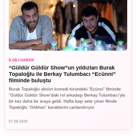
İLGILI HABER
“Güldür Güldür Show”un yıldızları Burak
Topaloğlu ile Berkay Tulumbacı “Ecünni”
filminde buluştu
Burak Topaloğlu absürt komedi türündeki “Ecünni” filminde
“Güldür Güldür Show”daki rol arkadaşı Berkay Tulumbacı’yla
bir kez daha bir araya geldi. Hafta başı sete çıkan filmde
Topaloğlu “Gökhan” karakterini canlandırıyor.
07.08.2026