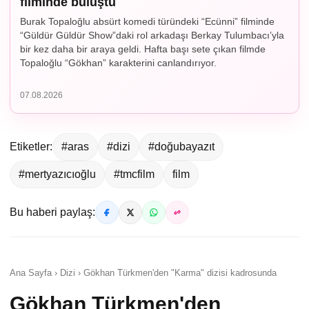
filminde buluştu
Burak Topaloğlu absürt komedi türündeki “Ecünni” filminde
“Güldür Güldür Show”daki rol arkadaşı Berkay Tulumbacı’yla
bir kez daha bir araya geldi. Hafta başı sete çıkan filmde
Topaloğlu “Gökhan” karakterini canlandırıyor.
07.08.2026
Etiketler:
#aras
#dizi
#doğubayazıt
#mertyazıcıoğlu
#tmcfilm
film
Bu haberi paylaş:
Ana Sayfa › Dizi › Gökhan Türkmen'den "Karma" dizisi kadrosunda
Gökhan Türkmen'den