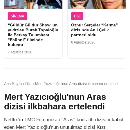
SINEMA
DIZI
“Güldür Güldür Show”un
Öznur Serçeler “Karma”
yıldızları Burak Topaloğlu
dizisinde Anıl Çelik
ile Berkay Tulumbacı
partneri oldu
“Ecünni” filminde
6 Ağustos 2026
buluştu
7 Ağustos 2026
Ana Sayfa › Dizi › Mert Yazıcıoğlu'nun Aras dizisi ilkbahara ertelendi
Mert Yazıcıoğlu'nun Aras
dizisi ilkbahara ertelendi
Netflix’in TMC Film imzalı "Aras" kod adlı dizisini kabul
eden Mert Yazıcıoğlu'nun unutulmaz dizisi Kızıl