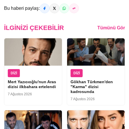
Bu haberi paylaş:
İLGINIZI ÇEKEBILIR
Tümünü Gör
DIZI
DIZI
Mert Yazıcıoğlu'nun Aras
Gökhan Türkmen'den
dizisi ilkbahara ertelendi
"Karma" dizisi
kadrosunda
7 Ağustos 2026
7 Ağustos 2026