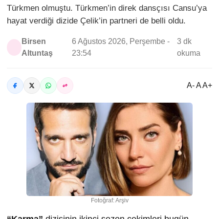
Türkmen olmuştu. Türkmen’in direk dansçısı Cansu’ya
hayat verdiği dizide Çelik’in partneri de belli oldu.
Birsen
6 Ağustos 2026, Perşembe -
3 dk
Altuntaş
23:54
okuma
A- A A+
Fotoğraf: Arşiv
“Karma”
dizisinin ikinci sezon çekimleri bugün