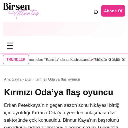
⌕
Abone Ol
☰
•
en “Karma” dizisi kadrosunda
“Güldür Güldür Show”un yıldızları Bura
TRENDLER
Ana Sayfa › Dizi › Kırmızı Oda’ya flaş oyuncu
Kırmızı Oda’ya flaş oyuncu
Erkan Petekkaya’nın geçen sezon sonu hikâyesi bittiği
için ayrıldığı Kırmızı Oda’yla yeniden anlaşması dizi
sektöründe çok konuşuldu. Binnur Kaya’nın başrolünü
oynadığı dizideki sahneleriyle geçen sezon Türkiye’yi