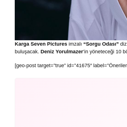
Karga Seven Pictures
imzalı
“Sorgu Odası”
diz
buluşacak.
Deniz Yorulmazer
’in yöneteceği 10 b
[geo-post target=”true” id=”41675″ label=”Önerilen