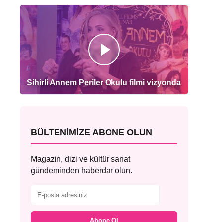
Sihirli Annem Periler Okulu filmi vizyonda
BÜLTENIMIZE ABONE OLUN
Magazin, dizi ve kültür sanat
gündeminden haberdar olun.
Abone Ol