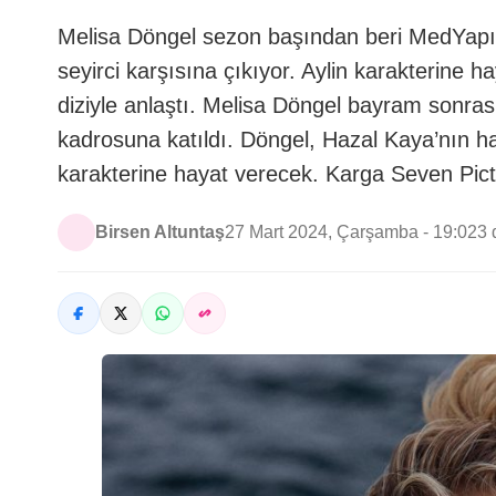
Melisa Döngel sezon başından beri MedYapım’
seyirci karşısına çıkıyor. Aylin karakterine ha
diziyle anlaştı. Melisa Döngel bayram sonras
kadrosuna katıldı. Döngel, Hazal Kaya’nın h
karakterine hayat verecek. Karga Seven Pic
Birsen Altuntaş
27 Mart 2024, Çarşamba - 19:02
3 