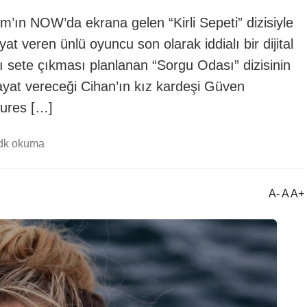
ın NOW’da ekrana gelen “Kirli Sepeti” dizisiyle
yat veren ünlü oyuncu son olarak iddialı bir dijital
ı sete çıkması planlanan “Sorgu Odası” dizisinin
ayat vereceği Cihan’ın kız kardeşi Güven
tures […]
dk okuma
A- A A+