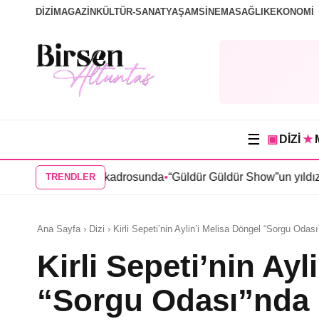
DİZİ
MAGAZİN
KÜLTÜR-SANAT
YAŞAM
SİNEMA
SAĞLIK
EKONOMİ
☰
▣
DİZİ
★
a” dizisi kadrosunda
•
“Güldür Güldür Show”un yıldızları Burak 
TRENDLER
Ana Sayfa › Dizi › Kirli Sepeti’nin Aylin’i Melisa Döngel “Sorgu Odas
Kirli Sepeti’nin Ayl
“Sorgu Odası”nda