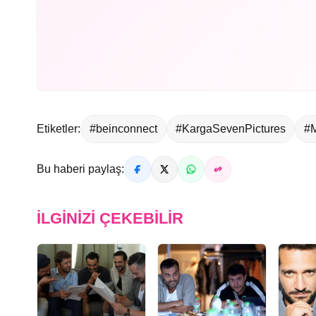
Etiketler:
#beinconnect
#KargaSevenPictures
#M
Bu haberi paylaş:
İLGINIZI ÇEKEBILIR