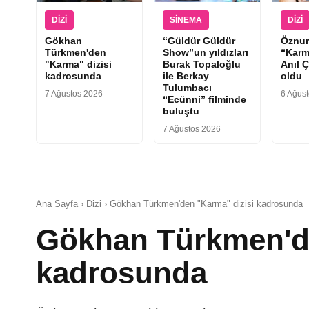
DIZI
SINEMA
DIZI
Gökhan
“Güldür Güldür
Öznur
Türkmen'den
Show”un yıldızları
“Karm
"Karma" dizisi
Burak Topaloğlu
Anıl Ç
kadrosunda
ile Berkay
oldu
Tulumbacı
7 Ağustos 2026
6 Ağus
“Ecünni” filminde
buluştu
7 Ağustos 2026
Ana Sayfa › Dizi › Gökhan Türkmen'den "Karma" dizisi kadrosunda
Gökhan Türkmen'de
kadrosunda