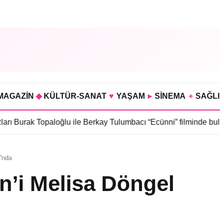
MAGAZİN
◆
KÜLTÜR-SANAT
♥
YAŞAM
▸
SİNEMA
+
SAĞL
Topaloğlu ile Berkay Tulumbacı “Ecünni” filminde buluştu
•
Öznur
ı”nda
in’i Melisa Döngel