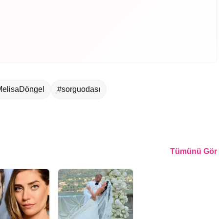
elisaDöngel
#sorguodası
Tümünü Gör