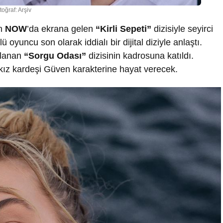
toğraf: Arşiv
ın
NOW
’da ekrana gelen
“Kirli Sepeti”
dizisiyle seyirci
 oyuncu son olarak iddialı bir dijital diziyle anlaştı.
nlanan
“Sorgu Odası”
dizisinin kadrosuna katıldı.
 kız kardeşi Güven karakterine hayat verecek.