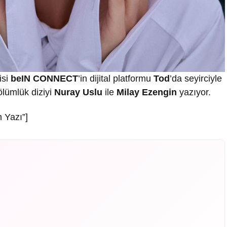
isi
beIN CONNECT
’in dijital platformu
Tod
’da seyirciyle
ölümlük diziyi
Nuray Uslu
ile
Milay Ezengin
yazıyor.
 Yazı”]