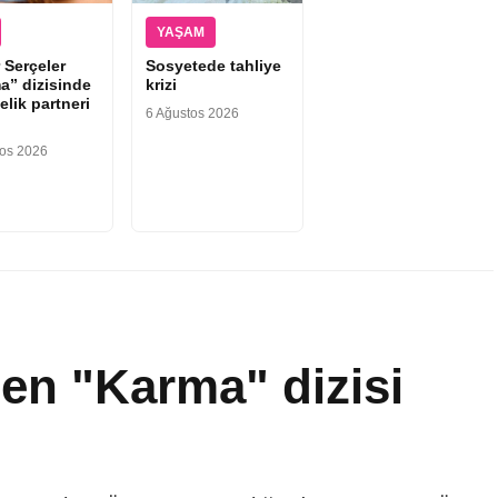
YAŞAM
 Serçeler
Sosyetede tahliye
a” dizisinde
krizi
elik partneri
6 Ağustos 2026
tos 2026
n "Karma" dizisi