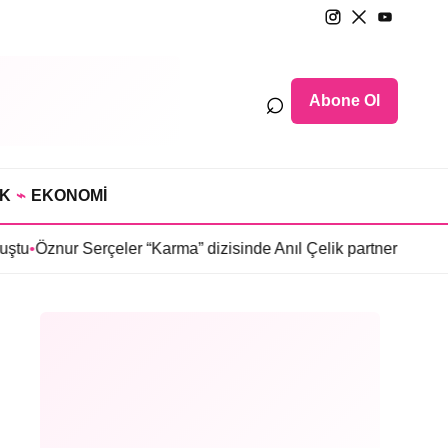
⌕
Abone Ol
IK
⌁
EKONOMİ
 Serçeler “Karma” dizisinde Anıl Çelik partneri oldu
•
Sosyetede t