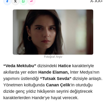
A- A A+
Fotoğraf: Arşiv
“Veda Mektubu”
dizisindeki
Hatice
karakteriyle
akıllarda yer eden
Hande Elaman,
İnter Medya’nın
yapımını üstlendiği
“Tutsak Sevda”
dizisiyle anlaştı.
Yönetmen koltuğunda
Canan Çelik
‘in oturduğu
dizide genç yıldız hikâyenin seyrini değiştirecek
karakterlerden Hande’ye hayat verecek.