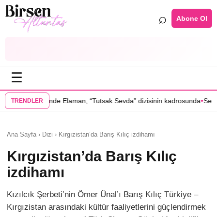
⌕
Abone Ol
☰
•
aman, “Tutsak Sevda” dizisinin kadrosunda
Serenay Sarıkaya’lı “Sevdiğ
TRENDLER
Ana Sayfa › Dizi › Kırgızistan’da Barış Kılıç izdihamı
Kırgızistan’da Barış Kılıç
izdihamı
Kızılcık Şerbeti’nin Ömer Ünal’ı Barış Kılıç Türkiye –
Kırgızistan arasındaki kültür faaliyetlerini güçlendirmek