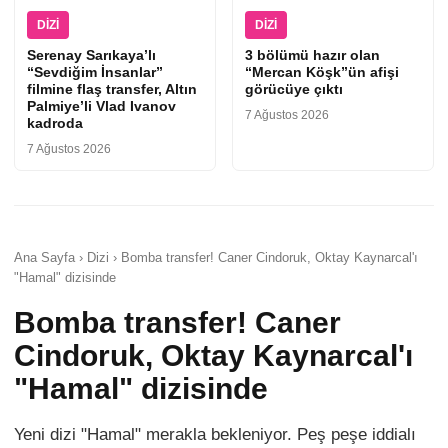
DIZI
DIZI
Serenay Sarıkaya’lı
3 bölümü hazır olan
“Sevdiğim İnsanlar”
“Mercan Köşk”ün afişi
filmine flaş transfer, Altın
görücüye çıktı
Palmiye’li Vlad Ivanov
7 Ağustos 2026
kadroda
7 Ağustos 2026
Ana Sayfa › Dizi › Bomba transfer! Caner Cindoruk, Oktay Kaynarcal'ı
"Hamal" dizisinde
Bomba transfer! Caner
Cindoruk, Oktay Kaynarcal'ı
"Hamal" dizisinde
Yeni dizi "Hamal" merakla bekleniyor. Peş peşe iddialı