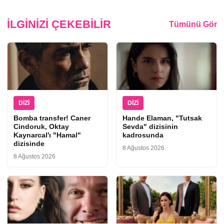
İLGINIZI ÇEKEBILIR
Tümünü Gör
DIZI
DIZI
Bomba transfer! Caner
Hande Elaman, "Tutsak
Cindoruk, Oktay
Sevda" dizisinin
Kaynarcal'ı "Hamal"
kadrosunda
dizisinde
8 Ağustos 2026
8 Ağustos 2026