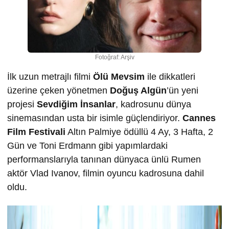
Fotoğraf: Arşiv
İlk uzun metrajlı filmi
Ölü Mevsim
ile dikkatleri
üzerine çeken yönetmen
Doğuş Algün
’ün yeni
projesi
Sevdiğim İnsanlar
, kadrosunu dünya
sinemasından usta bir isimle güçlendiriyor.
Cannes
Film Festivali
Altın Palmiye ödüllü 4 Ay, 3 Hafta, 2
Gün ve Toni Erdmann gibi yapımlardaki
performanslarıyla tanınan dünyaca ünlü Rumen
aktör Vlad Ivanov, filmin oyuncu kadrosuna dahil
oldu.