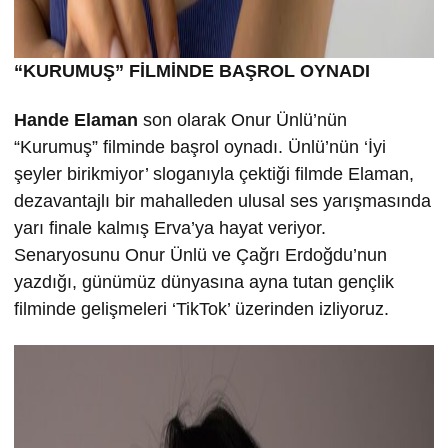
“KURUMU
Ş” FİLMİND
E BA
ŞROL OYNADI
Hande Elaman
son olarak Onur Ünlü’nün
“Kurumuş” filminde başrol oynadı. Ünlü’nün ‘İyi
şeyler birikmiyor’ sloganıyla çektiği filmde Elaman,
dezavantajlı bir mahalleden ulusal ses yarışmasında
yarı finale kalmış Erva’ya hayat veriyor.
Senaryosunu Onur Ünlü ve Çağrı Erdoğdu’nun
yazdığı, günümüz dünyasına ayna tutan gençlik
filminde gelişmeleri ‘TikTok’ üzerinden izliyoruz.