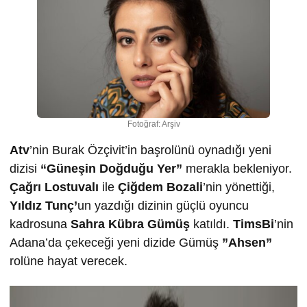
Fotoğraf: Arşiv
Atv
’nin Burak Özçivit’in başrolünü oynadığı yeni
dizisi
“Güneşin Doğduğu Yer”
merakla bekleniyor.
Çağrı Lostuvalı
ile
Çiğdem Bozali
’nin yönettiği,
Yıldız Tunç’
un yazdığı dizinin güçlü oyuncu
kadrosuna
Sahra Kübra Gümüş
katıldı.
TimsBi
’nin
Adana’da çekeceği yeni dizide Gümüş
”Ahsen”
rolüne hayat verecek.