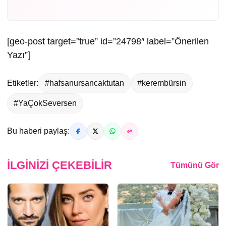
[geo-post target=”true” id=”24798″ label=”Önerilen
Yazı”]
Etiketler:
#hafsanursancaktutan
#kerembürsin
#YaÇokSeversen
Bu haberi paylaş:
İLGINIZI ÇEKEBILIR
Tümünü Gör