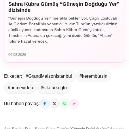
Sahra Kübra Gümüş “Güneşin Doğduğu Yer”
dizisinde
“Güneşin Doğduğu Yer” merakla bekleniyor. Çağrı Lostuvalı
ile Çiğdem Bozali’nin yönettiği, Yıldız Tunç’un yazdığı dizinin
güçlü oyuncu kadrosuna Sahra Kübra Gümüş katıldı.
TimsBi’nin Adana’da çekeceği yeni dizide Gümüş ”Ahsen”
rolüne hayat verecek.
06.08.2026
Etiketler:
#GrandMaisonİstanbul
#kerembürsin
#primevideo
#sılatürkoğlu
Bu haberi paylaş:
Ana Sayfa › Dizi › Sahra Kübra Gümüş “Güneşin Doğduğu Yer” dizisinde