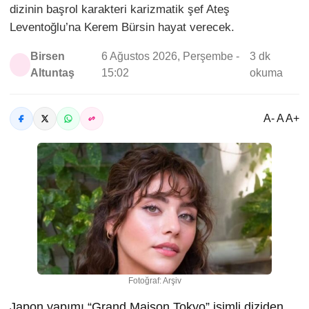
dizinin başrol karakteri karizmatik şef Ateş
Leventoğlu’na Kerem Bürsin hayat verecek.
Birsen
6 Ağustos 2026, Perşembe -
3 dk
Altuntaş
15:02
okuma
A- A A+
Fotoğraf: Arşiv
Japon yapımı “Grand Maison Tokyo” isimli diziden