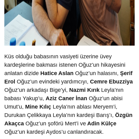
Küs olduğu babasının vasiyeti üzerine üvey
kardeşlerine bakması istenen Oğuz’un hikayesini
anlatan dizide
Hatice Aslan
Oğuz’un halasını,
Şerif
Erol
Oğuz’un evindeki yardımcıyı,
Cemre Ebuzziya
Oğuz’un arkadaşı Bige’yi,
Nazmi Kırık
Leyla’nın
babası Yakup’u,
Aziz Caner İnan
Oğuz’un abisi
Umut’u,
Mine Kılıç
Leyla’nın ablası Meryem’i,
Durukan Çelikkaya Leyla’nın kardeşi Barış’ı,
Özgün
Akaçca
Oğuz’un şoförü Mert’i ve
Adin Külçe
Oğuz’un kardeşi Aydos’u canlandıracak.