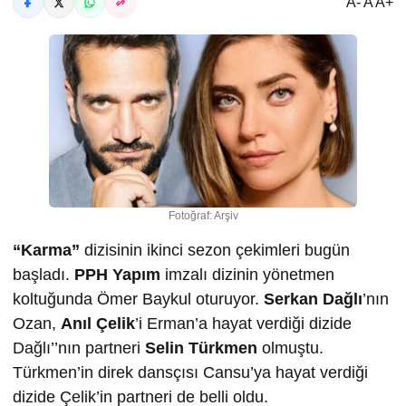
A- A A+
Fotoğraf: Arşiv
“Karma”
dizisinin ikinci sezon çekimleri bugün
başladı.
PPH Yapım
imzalı dizinin yönetmen
koltuğunda Ömer Baykul oturuyor.
Serkan Dağlı
’nın
Ozan,
Anıl Çelik
’i Erman’a hayat verdiği dizide
Dağlı’’nın partneri
Selin Türkmen
olmuştu.
Türkmen’in direk dansçısı Cansu’ya hayat verdiği
dizide Çelik’in partneri de belli oldu.