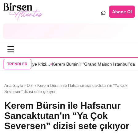
⌕
Abone Ol
☰
•
•
…
Kerem Bürsin’li “Grand Maison İstanbul”dan Sıla Türkoğlu’na teklif
Sa
TRENDLER
Ana Sayfa › Dizi › Kerem Bürsin ile Hafsanur Sancaktutan’ın “Ya Çok
Seversen” dizisi sete çıkıyor
Kerem Bürsin ile Hafsanur
Sancaktutan’ın “Ya Çok
Seversen” dizisi sete çıkıyor