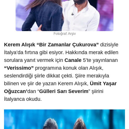
Fotoğraf: Arşiv
Kerem Alışık “Bir Zamanlar Çukurova”
dizisiyle
İtalya’da fırtına gibi esiyor. Hakkında merak edilen
sorulara yanıt vermek için
Canale
5’te yayınlanan
“Verissimo”
programına konuk olan Alışık,
seslendirdiği şiirle dikkat çekti. Şiire merakıyla
bilinen ve şiir de yazan Kerem Alışık,
Ümit Yaşar
Oğuzcan’
dan “
Gülleri Sarı Severim
” şiirini
İtalyanca okudu.