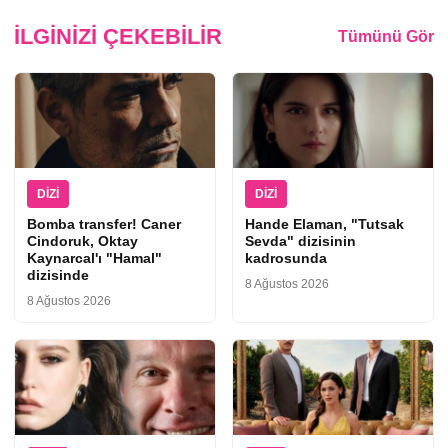
İLGINIZI ÇEKEBILIR
Tümünü Gör
DIZI
DIZI
Bomba transfer! Caner
Hande Elaman, "Tutsak
Cindoruk, Oktay
Sevda" dizisinin
Kaynarcal'ı "Hamal"
kadrosunda
dizisinde
8 Ağustos 2026
8 Ağustos 2026