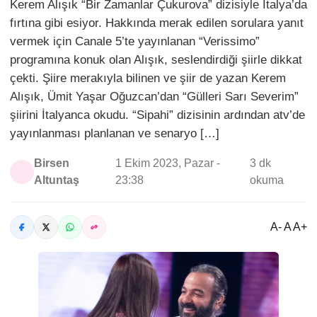
Kerem Alışık “Bir Zamanlar Çukurova” dizisiyle İtalya’da
fırtına gibi esiyor. Hakkında merak edilen sorulara yanıt
vermek için Canale 5’te yayınlanan “Verissimo”
programına konuk olan Alışık, seslendirdiği şiirle dikkat
çekti. Şiire merakıyla bilinen ve şiir de yazan Kerem
Alışık, Ümit Yaşar Oğuzcan’dan “Gülleri Sarı Severim”
şiirini İtalyanca okudu. “Sipahi” dizisinin ardından atv’de
yayınlanması planlanan ve senaryo […]
Birsen
1 Ekim 2023, Pazar -
3 dk
Altuntaş
23:38
okuma
A- A A+