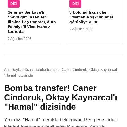
DIZI
DIZI
Serenay Sarıkaya’lı
3 bölümü hazır olan
“Sevdiğim İnsanlar”
“Mercan Köşk”ün afişi
filmine flaş transfer, Altın
görücüye çıktı
Palmiye’li Vlad Ivanov
7 Ağustos 2026
kadroda
7 Ağustos 2026
Ana Sayfa › Dizi › Bomba transfer! Caner Cindoruk, Oktay Kaynarcal'ı
"Hamal" dizisinde
Bomba transfer! Caner
Cindoruk, Oktay Kaynarcal'ı
"Hamal" dizisinde
Yeni dizi "Hamal" merakla bekleniyor. Peş peşe iddialı