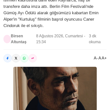
isimleri kadrosuna dahil eden Kaynarca, flaş bir
transfere daha imza attı. Berlin Film Festivali'nde
Gümüş Ayı Ödülü alarak göğsümüzü kabartan Emin
Alper'in "Kurtuluş" filminin başrol oyuncusu Caner
Cindoruk ile el sıkıştı.
Birsen
8 Ağustos 2026, Cumartesi -
3 dk
Altuntaş
15:34
okuma
A- A A+