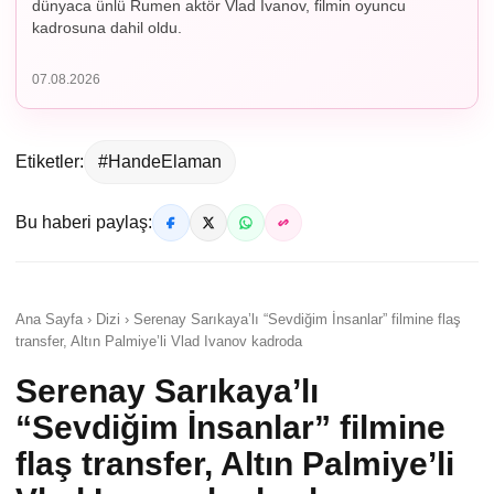
dünyaca ünlü Rumen aktör Vlad Ivanov, filmin oyuncu
kadrosuna dahil oldu.
07.08.2026
Etiketler:
#HandeElaman
Bu haberi paylaş:
Ana Sayfa › Dizi › Serenay Sarıkaya’lı “Sevdiğim İnsanlar” filmine flaş
transfer, Altın Palmiye’li Vlad Ivanov kadroda
Serenay Sarıkaya’lı
“Sevdiğim İnsanlar” filmine
flaş transfer, Altın Palmiye’li