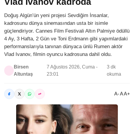
Vlad Ivanov kadroda
Doğuş Algün’ün yeni projesi Sevdiğim İnsanlar,
kadrosunu dünya sinemasından usta bir isimle
güçlendiriyor. Cannes Film Festivali Altın Palmiye ödüllü
4 Ay, 3 Hafta, 2 Gün ve Toni Erdmann gibi yapımlardaki
performanslarıyla tanınan dünyaca ünlü Rumen aktör
Vlad Ivanov, filmin oyuncu kadrosuna dahil oldu.
Birsen
7 Ağustos 2026, Cuma -
3 dk
Altuntaş
23:01
okuma
A- A A+