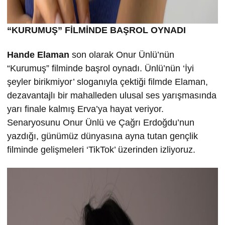
“KURUMU
Ş” FİLMİND
E BA
ŞROL OYNADI
Hande Elaman
son olarak Onur Ünlü’nün
“Kurumuş” filminde başrol oynadı. Ünlü’nün ‘İyi
şeyler birikmiyor’ sloganıyla çektiği filmde Elaman,
dezavantajlı bir mahalleden ulusal ses yarışmasında
yarı finale kalmış Erva’ya hayat veriyor.
Senaryosunu Onur Ünlü ve Çağrı Erdoğdu’nun
yazdığı, günümüz dünyasına ayna tutan gençlik
filminde gelişmeleri ‘TikTok’ üzerinden izliyoruz.