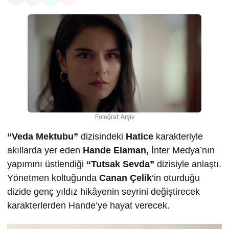
Fotoğraf: Arşiv
“Veda Mektubu”
dizisindeki
Hatice
karakteriyle
akıllarda yer eden
Hande Elaman,
İnter Medya’nın
yapımını üstlendiği
“Tutsak Sevda”
dizisiyle anlaştı.
Yönetmen koltuğunda
Canan Çelik
‘in oturduğu
dizide genç yıldız hikâyenin seyrini değiştirecek
karakterlerden Hande’ye hayat verecek.