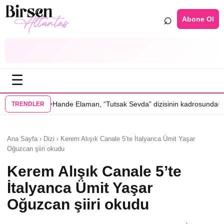
⌕
Abone Ol
☰
•
e Elaman, “Tutsak Sevda” dizisinin kadrosunda
Serenay Sarıkaya’lı “Se
TRENDLER
Ana Sayfa › Dizi › Kerem Alışık Canale 5’te İtalyanca Ümit Yaşar
Oğuzcan şiiri okudu
Kerem Alışık Canale 5’te
İtalyanca Ümit Yaşar
Oğuzcan şiiri okudu