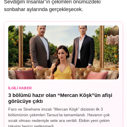
Sevdiğim İnsanlar’ın çekimleri önümüzdeki
sonbahar aylarında gerçekleşecek.
İLGILI HABER
3 bölümü hazır olan “Mercan Köşk”ün afişi
görücüye çıktı
Faro ve Sinehane imzalı “Mercan Köşk” dizisinin ilk 3
bölümünün çekimleri Tarsus’ta tamamlandı. Havanın çok
sıcak olması nedeniyle sete ara verildi. Ekibin yeni çekim
takvimi henüz netleşmedi.