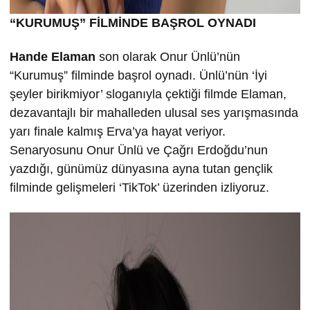
“KURUMU
Ş” FİLMİND
E BA
ŞROL OYNADI
Hande Elaman
son olarak Onur Ünlü’nün
“Kurumuş” filminde başrol oynadı. Ünlü’nün ‘İyi
şeyler birikmiyor’ sloganıyla çektiği filmde Elaman,
dezavantajlı bir mahalleden ulusal ses yarışmasında
yarı finale kalmış Erva’ya hayat veriyor.
Senaryosunu Onur Ünlü ve Çağrı Erdoğdu’nun
yazdığı, günümüz dünyasına ayna tutan gençlik
filminde gelişmeleri ‘TikTok’ üzerinden izliyoruz.