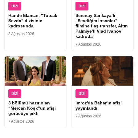
DIZI
DIZI
Hande Elaman, "Tutsak
Serenay Sarıkaya’lı
Sevda" dizisinin
“Sevdiğim İnsanlar”
kadrosunda
filmine flaş transfer, Altın
Palmiye’li Vlad Ivanov
8 Ağustos 2026
kadroda
7 Ağustos 2026
DIZI
DIZI
3 bölümü hazır olan
İmroz'da Bahar'ın afişi
“Mercan Köşk”ün afişi
yayınlandı
görücüye çıktı
7 Ağustos 2026
7 Ağustos 2026