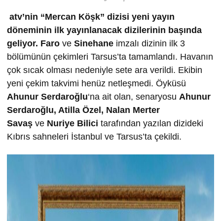
atv’nin “Mercan Köşk” dizisi yeni yayın
döneminin ilk yayınlanacak dizilerinin başında
geliyor.
Faro
ve
Sinehane
imzalı dizinin ilk 3
bölümünün çekimleri Tarsus’ta tamamlandı. Havanın
çok sıcak olması nedeniyle sete ara verildi. Ekibin
yeni çekim takvimi henüz netleşmedi. Öyküsü
Ahunur Serdaro
ğ
lu
‘na ait olan, senaryosu
Ahunur
Serdaro
ğ
lu, Atilla Özel, Nalan Merter
Sava
ş
ve
Nuriye Bilici
tarafından yazılan dizideki
Kıbrıs sahneleri İstanbul ve Tarsus’ta çekildi.