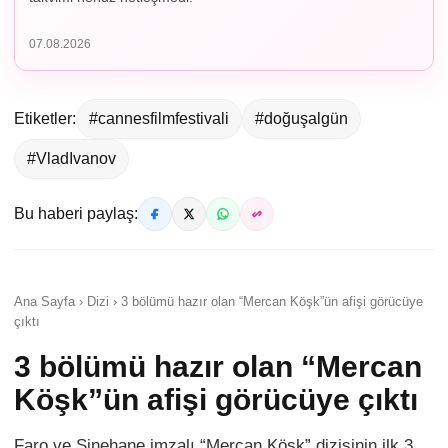
07.08.2026
Etiketler:
#cannesfilmfestivali
#doğuşalgün
#VladIvanov
Bu haberi paylaş:
Ana Sayfa › Dizi › 3 bölümü hazır olan “Mercan Köşk”ün afişi görücüye
çıktı
3 bölümü hazır olan “Mercan
Köşk”ün afişi görücüye çıktı
Faro ve Sinehane imzalı “Mercan Köşk” dizisinin ilk 3