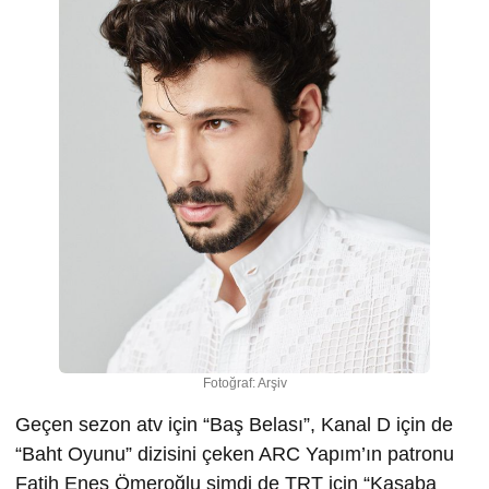
Fotoğraf: Arşiv
Geçen sezon atv için “Baş Belası”, Kanal D için de
“Baht Oyunu” dizisini çeken ARC Yapım’ın patronu
Fatih Enes Ömeroğlu şimdi de TRT için “Kasaba