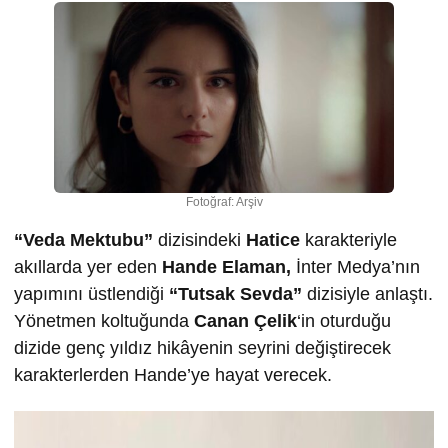
Fotoğraf: Arşiv
“Veda Mektubu”
dizisindeki
Hatice
karakteriyle
akıllarda yer eden
Hande Elaman,
İnter Medya’nın
yapımını üstlendiği
“Tutsak Sevda”
dizisiyle anlaştı.
Yönetmen koltuğunda
Canan Çelik
‘in oturduğu
dizide genç yıldız hikâyenin seyrini değiştirecek
karakterlerden Hande’ye hayat verecek.