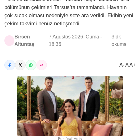
bölümünün çekimleri Tarsus’ta tamamlandı. Havanın
çok sıcak olması nedeniyle sete ara verildi. Ekibin yeni
çekim takvimi henüz netleşmedi.
Birsen
7 Ağustos 2026, Cuma -
3 dk
Altuntaş
18:36
okuma
A- A A+
Fotoğraf: Arşiv