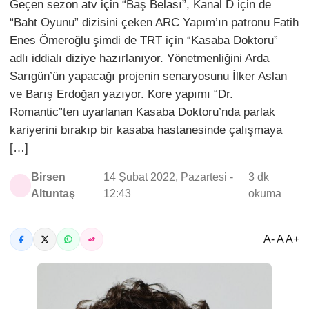
Geçen sezon atv için “Baş Belası”, Kanal D için de
“Baht Oyunu” dizisini çeken ARC Yapım’ın patronu Fatih
Enes Ömeroğlu şimdi de TRT için “Kasaba Doktoru”
adlı iddialı diziye hazırlanıyor. Yönetmenliğini Arda
Sarıgün’ün yapacağı projenin senaryosunu İlker Aslan
ve Barış Erdoğan yazıyor. Kore yapımı “Dr.
Romantic”ten uyarlanan Kasaba Doktoru’nda parlak
kariyerini bırakıp bir kasaba hastanesinde çalışmaya
[…]
Birsen
14 Şubat 2022, Pazartesi -
3 dk
Altuntaş
12:43
okuma
A- A A+