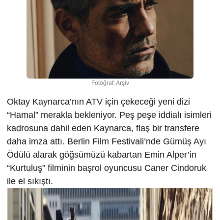
Fotoğraf: Arşiv
Oktay Kaynarca’nın ATV için çekeceği yeni dizi
“Hamal” merakla bekleniyor. Peş peşe iddialı isimleri
kadrosuna dahil eden Kaynarca, flaş bir transfere
daha imza attı. Berlin Film Festivali’nde Gümüş Ayı
Ödülü alarak göğsümüzü kabartan Emin Alper’in
“Kurtuluş” filminin başrol oyuncusu Caner Cindoruk
ile el sıkıştı.