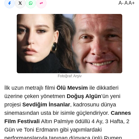
A- A A+
Fotoğraf: Arşiv
İlk uzun metrajlı filmi
Ölü Mevsim
ile dikkatleri
üzerine çeken yönetmen
Doğuş Algün
’ün yeni
projesi
Sevdiğim İnsanlar
, kadrosunu dünya
sinemasından usta bir isimle güçlendiriyor.
Cannes
Film Festivali
Altın Palmiye ödüllü 4 Ay, 3 Hafta, 2
Gün ve Toni Erdmann gibi yapımlardaki
performanslarıyla tanınan dünyaca ünlü Rumen