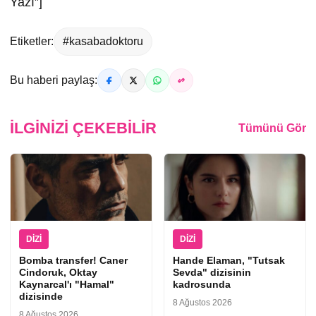
Yazı”]
Etiketler:
#kasabadoktoru
Bu haberi paylaş:
İLGINIZI ÇEKEBILIR
Tümünü Gör
DIZI
DIZI
Bomba transfer! Caner
Hande Elaman, "Tutsak
Cindoruk, Oktay
Sevda" dizisinin
Kaynarcal'ı "Hamal"
kadrosunda
dizisinde
8 Ağustos 2026
8 Ağustos 2026