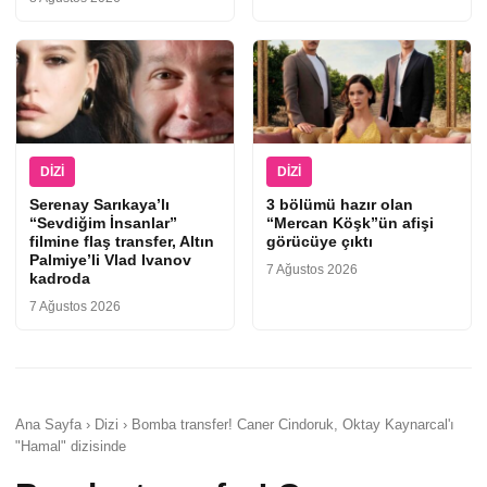
DIZI
DIZI
Serenay Sarıkaya’lı
3 bölümü hazır olan
“Sevdiğim İnsanlar”
“Mercan Köşk”ün afişi
filmine flaş transfer, Altın
görücüye çıktı
Palmiye’li Vlad Ivanov
7 Ağustos 2026
kadroda
7 Ağustos 2026
Ana Sayfa › Dizi › Bomba transfer! Caner Cindoruk, Oktay Kaynarcal'ı
"Hamal" dizisinde