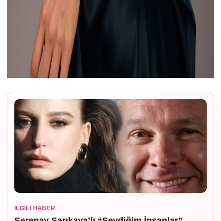
İLGILI HABER
Serenay Sarıkaya’lı “Sevdiğim İnsanlar”