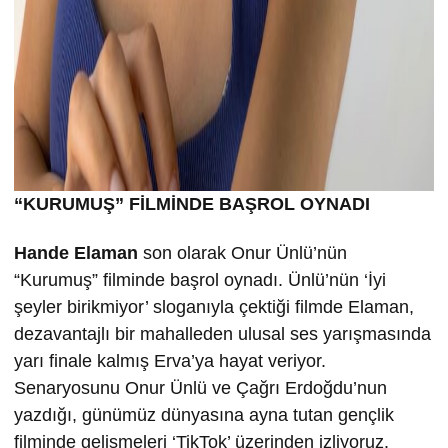
“KURUMU
Ş” FİLMİND
E BA
ŞROL OYNADI
Hande Elaman
son olarak Onur Ünlü’nün
“Kurumuş” filminde başrol oynadı. Ünlü’nün ‘İyi
şeyler birikmiyor’ sloganıyla çektiği filmde Elaman,
dezavantajlı bir mahalleden ulusal ses yarışmasında
yarı finale kalmış Erva’ya hayat veriyor.
Senaryosunu Onur Ünlü ve Çağrı Erdoğdu’nun
yazdığı, günümüz dünyasına ayna tutan gençlik
filminde gelişmeleri ‘TikTok’ üzerinden izliyoruz.