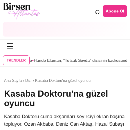
⌕
Abone Ol
☰
•
nde Elaman, “Tutsak Sevda” dizisinin kadrosunda
Serenay Sarıkaya’lı 
TRENDLER
Ana Sayfa › Dizi › Kasaba Doktoru’na güzel oyuncu
Kasaba Doktoru’na güzel
oyuncu
Kasaba Doktoru cuma akşamları seyirciyi ekran başına
topluyor. Ozan Akbaba, Deniz Can Aktaş, Hazal Subaşı