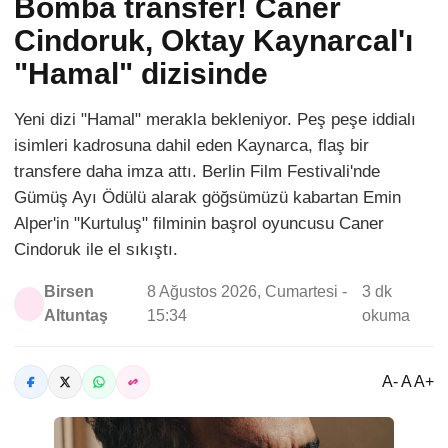
Bomba transfer! Caner
Cindoruk, Oktay Kaynarcal'ı
"Hamal" dizisinde
Yeni dizi "Hamal" merakla bekleniyor. Peş peşe iddialı
isimleri kadrosuna dahil eden Kaynarca, flaş bir
transfere daha imza attı. Berlin Film Festivali'nde
Gümüş Ayı Ödülü alarak göğsümüzü kabartan Emin
Alper'in "Kurtuluş" filminin başrol oyuncusu Caner
Cindoruk ile el sıkıştı.
Birsen
8 Ağustos 2026, Cumartesi -
3 dk
Altuntaş
15:34
okuma
A- A A+