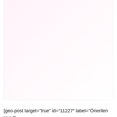
[geo-post target=”true” id=”11227″ label=”Önerilen