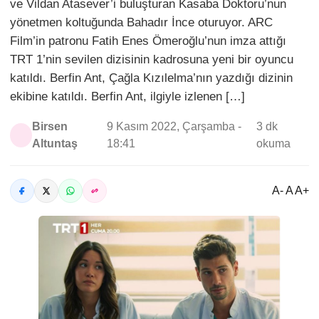
ve Vildan Atasever’i buluşturan Kasaba Doktoru’nun
yönetmen koltuğunda Bahadır İnce oturuyor. ARC
Film’in patronu Fatih Enes Ömeroğlu’nun imza attığı
TRT 1’nin sevilen dizisinin kadrosuna yeni bir oyuncu
katıldı. Berfin Ant, Çağla Kızılelma’nın yazdığı dizinin
ekibine katıldı. Berfin Ant, ilgiyle izlenen […]
Birsen
9 Kasım 2022, Çarşamba -
3 dk
Altuntaş
18:41
okuma
A- A A+