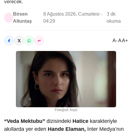
verecek.
Birsen
8 Ağustos 2026, Cumartesi -
3 dk
Altuntaş
04:29
okuma
A- A A+
Fotoğraf: Arşiv
“Veda Mektubu”
dizisindeki
Hatice
karakteriyle
akıllarda yer eden
Hande Elaman,
İnter Medya’nın