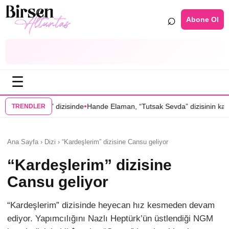
⌕
Abone Ol
☰
•
•
dizisinde
Hande Elaman, “Tutsak Sevda” dizisinin kadrosunda
Serenay
TRENDLER
Ana Sayfa › Dizi › “Kardeşlerim” dizisine Cansu geliyor
“Kardeşlerim” dizisine
Cansu geliyor
“Kardeşlerim” dizisinde heyecan hız kesmeden devam
ediyor. Yapımcılığını Nazlı Heptürk’ün üstlendiği NGM