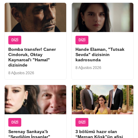
DIZI
DIZI
Bomba transfer! Caner
Hande Elaman, "Tutsak
Cindoruk, Oktay
Sevda" dizisinin
Kaynarcal'ı "Hamal"
kadrosunda
dizisinde
8 Ağustos 2026
8 Ağustos 2026
DIZI
DIZI
Serenay Sarıkaya’lı
3 bölümü hazır olan
“Sevdiğim İnsanlar”
“Mercan Köşk”ün afişi