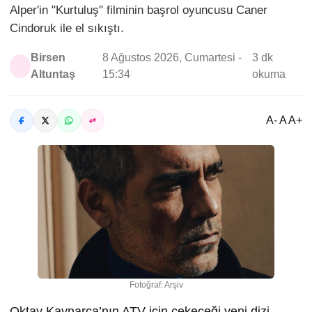
Alper'in "Kurtuluş" filminin başrol oyuncusu Caner
Cindoruk ile el sıkıştı.
Birsen
8 Ağustos 2026, Cumartesi -
3 dk
Altuntaş
15:34
okuma
A- A A+
Fotoğraf: Arşiv
Oktay Kaynarca’nın ATV için çekeceği yeni dizi