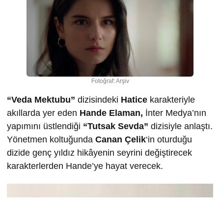
Fotoğraf: Arşiv
“Veda Mektubu”
dizisindeki
Hatice
karakteriyle
akıllarda yer eden
Hande Elaman,
İnter Medya’nın
yapımını üstlendiği
“Tutsak Sevda”
dizisiyle anlaştı.
Yönetmen koltuğunda
Canan Çelik
‘in oturduğu
dizide genç yıldız hikâyenin seyrini değiştirecek
karakterlerden Hande’ye hayat verecek.