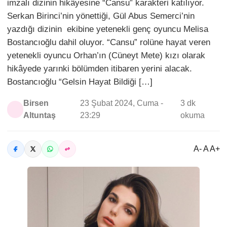
imzalı dizinin hikâyesine “Cansu” karakteri katılıyor.
Serkan Birinci’nin yönettiği, Gül Abus Semerci’nin
yazdığı dizinin ekibine yetenekli genç oyuncu Melisa
Bostancıoğlu dahil oluyor. “Cansu” rolüne hayat veren
yetenekli oyuncu Orhan’ın (Cüneyt Mete) kızı olarak
hikâyede yarınki bölümden itibaren yerini alacak.
Bostancıoğlu “Gelsin Hayat Bildiği […]
Birsen
23 Şubat 2024, Cuma -
3 dk
Altuntaş
23:29
okuma
A- A A+