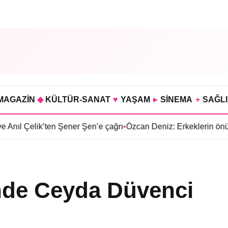
MAGAZİN
◆
KÜLTÜR-SANAT
♥
YAŞAM
▸
SİNEMA
+
SAĞL
’ten Şener Şen’e çağrı
•
Özcan Deniz: Erkeklerin önümüzdeki 30 
inde Ceyda Düvenci