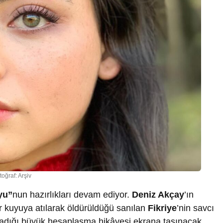
toğraf: Arşiv
yu”
nun hazırlıkları devam ediyor.
Deniz Akçay
’ın
ir kuyuya atılarak öldürüldüğü sanılan
Fikriye
’nin savcı
adığı büyük hesaplaşma hikâyesi ekrana taşınacak.