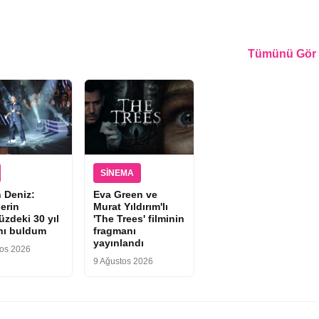
Tümünü Gör
SINEMA
 Deniz:
Eva Green ve
lerin
Murat Yıldırım'lı
zdeki 30 yıl
'The Trees' filminin
nı buldum
fragmanı
yayınlandı
tos 2026
9 Ağustos 2026