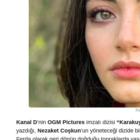
Fo
Kanal D
’nin
OGM Pictures
imzalı dizisi
“Karaku
yazdığı,
Nezaket Coşkun
’un yöneteceği dizide b
Ferda olarak geri dönüp doğduğu topraklarda yaş