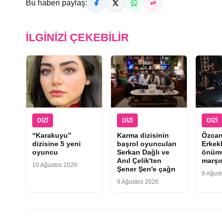
Bu haberi paylaş:
İLGINIZI ÇEKEBILIR
DIZI
DIZI
DIZI
“Karakuyu”
Karma dizisinin
Özcan
dizisine 5 yeni
başrol oyuncuları
Erkek
oyuncu
Serkan Dağlı ve
önümü
Anıl Çelik'ten
marşı
10 Ağustos 2026
Şener Şen'e çağrı
9 Ağus
9 Ağustos 2026