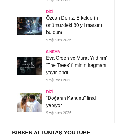
9 Ağustos 2026
DIZI
Özcan Deniz: Erkeklerin
önümüzdeki 30 yıl marşını
buldum
9 Ağustos 2026
SINEMA
Eva Green ve Murat Yıldırım’lı
‘The Trees’ filminin fragmanı
yayınlandı
9 Ağustos 2026
DIZI
“Doğanın Kanunu” final
yapıyor
9 Ağustos 2026
BIRSEN ALTUNTAŞ YOUTUBE