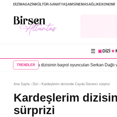
DİZİ
MAGAZİN
KÜLTÜR-SANAT
YAŞAM
SİNEMA
SAĞLIK
EKONOMİ
☰
▣
DİZİ
★
cu
•
Karma dizisinin başrol oyuncuları Serkan Dağlı ve Anıl Çelik
TRENDLER
Ana Sayfa › Dizi › Kardeşlerim dizisinde Ceyda Düvenci sürprizi
Kardeşlerim dizis
sürprizi