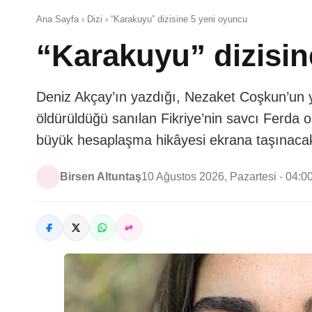
Ana Sayfa › Dizi › “Karakuyu” dizisine 5 yeni oyuncu
“Karakuyu” dizisin
Deniz Akçay’ın yazdığı, Nezaket Coşkun’un y
öldürüldüğü sanılan Fikriye’nin savcı Ferda 
büyük hesaplaşma hikâyesi ekrana taşınaca
Birsen Altuntaş
10 Ağustos 2026, Pazartesi - 04:0