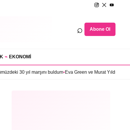
⌕
Abone Ol
IK
⌁
EKONOMİ
yıl marşını buldum
•
Eva Green ve Murat Yıldırım’lı ‘The Trees’ f