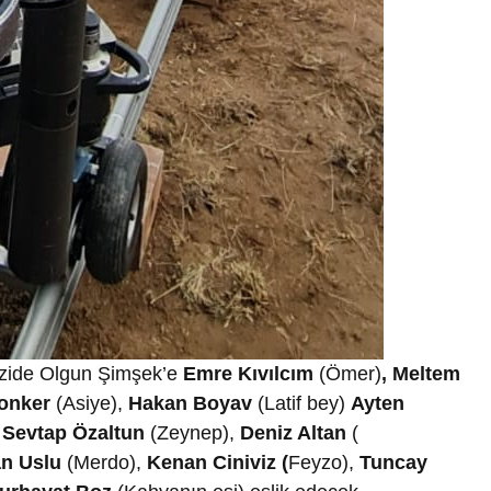
izide Olgun Şimşek’e
Emre Kıvılcım
(Ömer)
, Meltem
onker
(Asiye),
Hakan Boyav
(Latif bey)
Ayten
,
Sevtap Özaltun
(Zeynep),
Deniz Altan
(
an
Uslu
(Merdo),
Kenan Ciniviz (
Feyzo),
Tuncay