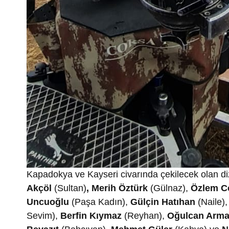
Kapadokya ve Kayseri civarında çekilecek olan d
Akçöl
(Sultan)
, Merih Öztürk
(Gülnaz),
Özlem C
Uncuoğlu
(Paşa Kadın),
Gülçin Hatıhan
(Naile)
Sevim),
Berfin Kıymaz
(Reyhan),
Oğulcan Arm