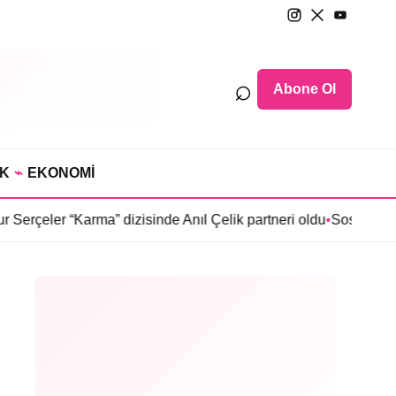
⌕
Abone Ol
IK
⌁
EKONOMİ
 “Karma” dizisinde Anıl Çelik partneri oldu
•
Sosyetede tahliye k