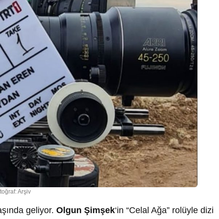
toğraf: Arşiv
başında geliyor.
Olgun Şimşek
‘in “Celal Ağa” rolüyle dizi