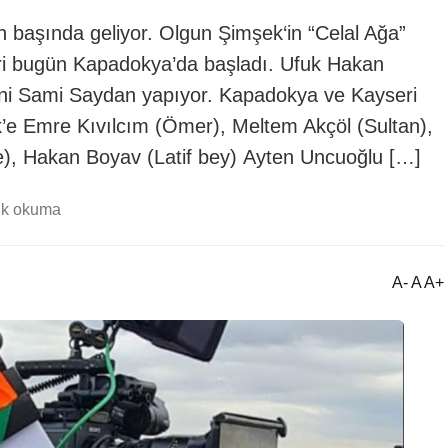
ın başında geliyor. Olgun Şimşek‘in “Celal Ağa”
leri bugün Kapadokya’da başladı. Ufuk Hakan
iğini Sami Saydan yapıyor. Kapadokya ve Kayseri
k’e Emre Kıvılcım (Ömer), Meltem Akçöl (Sultan),
), Hakan Boyav (Latif bey) Ayten Uncuoğlu […]
dk okuma
A- A A+