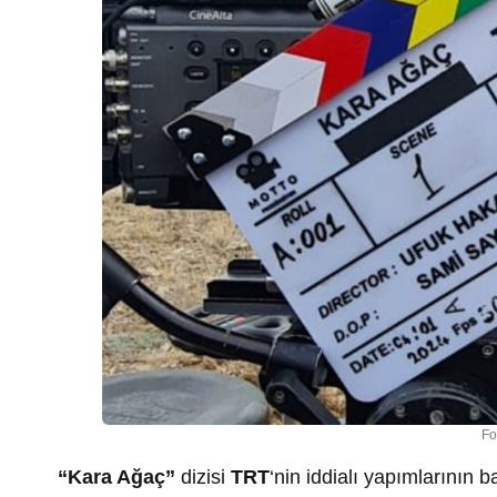
Fo
“Kara Ağaç”
dizisi
TRT
‘nin iddialı yapımlarının 