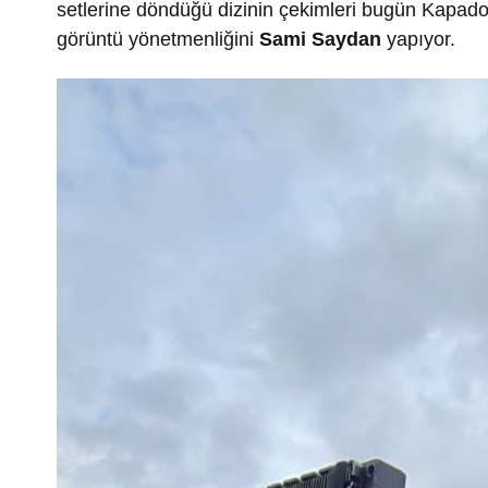
setlerine döndüğü dizinin çekimleri bugün Kapad
görüntü yönetmenliğini
Sami Saydan
yapıyor.