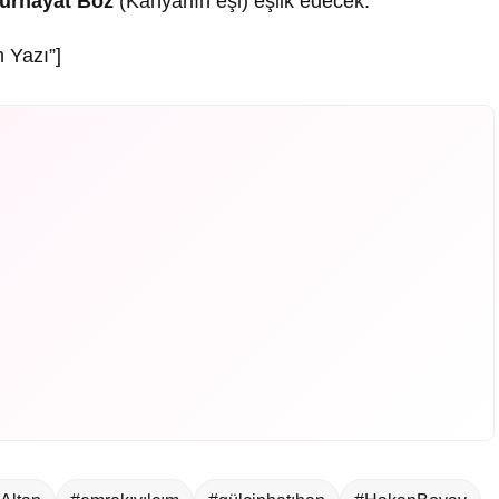
urhayat Boz
(Kahyanın eşi) eşlik edecek.
 Yazı”]