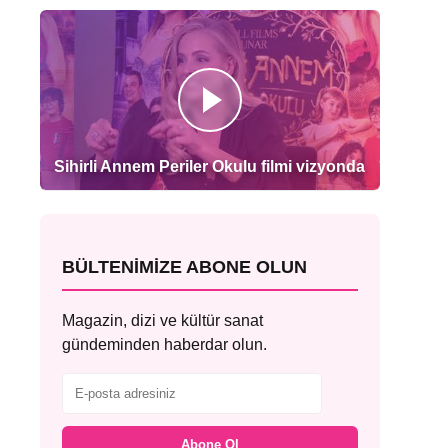
Sihirli Annem Periler Okulu filmi vizyonda
BÜLTENIMIZE ABONE OLUN
Magazin, dizi ve kültür sanat
gündeminden haberdar olun.
Abone Ol