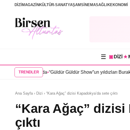
DİZİ
MAGAZİN
KÜLTÜR-SANAT
YAŞAM
SİNEMA
SAĞLIK
EKONOMİ
☰
▣
DİZİ
★
i kadrosunda
•
“Güldür Güldür Show”un yıldızları Burak Topaloğl
TRENDLER
Ana Sayfa › Dizi › “Kara Ağaç” dizisi Kapadokya’da sete çıktı
“Kara Ağaç” dizisi
çıktı