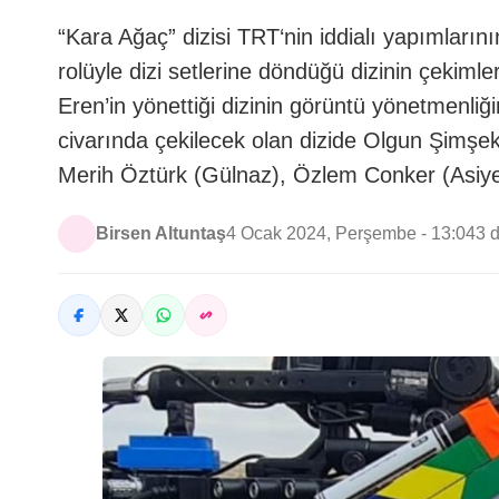
“Kara Ağaç” dizisi TRT‘nin iddialı yapımların
rolüyle dizi setlerine döndüğü dizinin çekim
Eren’in yönettiği dizinin görüntü yönetmenl
civarında çekilecek olan dizide Olgun Şimşe
Merih Öztürk (Gülnaz), Özlem Conker (Asiye
Birsen Altuntaş
4 Ocak 2024, Perşembe - 13:04
3 