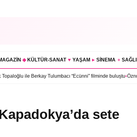
MAGAZİN
◆
KÜLTÜR-SANAT
♥
YAŞAM
▸
SİNEMA
+
SAĞL
u ile Berkay Tulumbacı “Ecünni” filminde buluştu
•
Öznur Serçeler
 Kapadokya’da sete