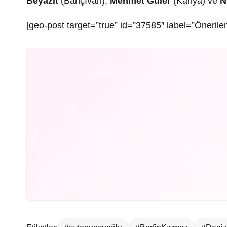
Beyazıt
(Bahçıvan),
Mehmet Güler
(Kahya) ve
N
[geo-post target=”true” id=”37585″ label=”Önerilen