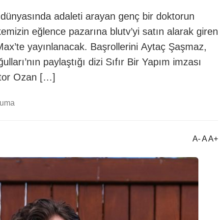
ç dünyasında adaleti arayan genç bir doktorun
lkemizin eğlence pazarına blutv’yi satın alarak giren
 Max’te yayınlanacak. Başrollerini Aytaç Şaşmaz,
lları’nın paylaştığı dizi Sıfır Bir Yapım imzası
ktor Ozan […]
kuma
A- A A+