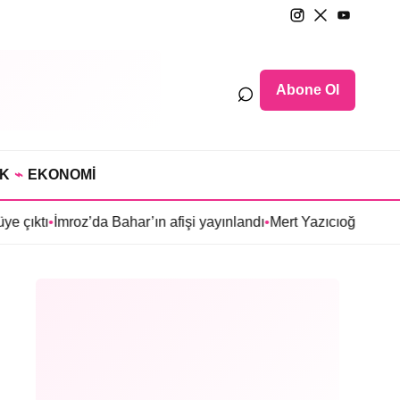
⌕
Abone Ol
IK
⌁
EKONOMİ
roz’da Bahar’ın afişi yayınlandı
•
Mert Yazıcıoğlu’nun Aras dizisi 