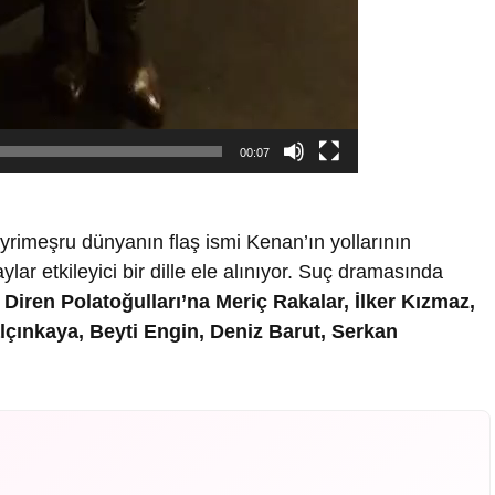
00:07
yrimeşru dünyanın flaş ismi Kenan’ın yollarının
lar etkileyici bir dille ele alınıyor. Suç dramasında
e
Diren Polatoğulları’na Meriç Rakalar, İlker Kızmaz,
lçınkaya, Beyti Engin, Deniz Barut, Serkan