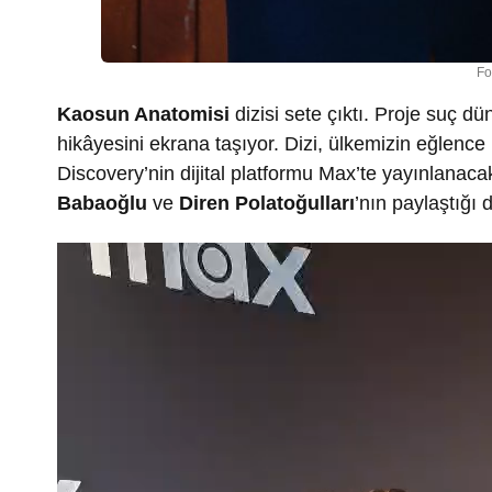
Fo
Kaosun Anatomisi
dizisi sete çıktı. Proje suç d
hikâyesini ekrana taşıyor. Dizi, ülkemizin eğlence
Discovery’nin dijital platformu Max’te yayınlanaca
Babaoğlu
ve
Diren Polatoğulları
’nın paylaştığı 
Video
oynatıcı