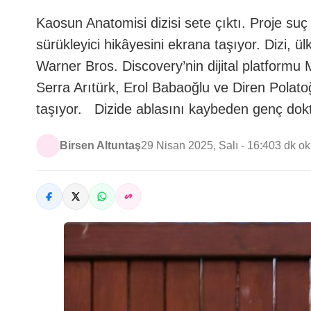
Kaosun Anatomisi dizisi sete çıktı. Proje su
sürükleyici hikâyesini ekrana taşıyor. Dizi, ü
Warner Bros. Discovery’nin dijital platformu
Serra Arıtürk, Erol Babaoğlu ve Diren Polatoğu
taşıyor. Dizide ablasını kaybeden genç do
Birsen Altuntaş
29 Nisan 2025, Salı - 16:40
3 dk o