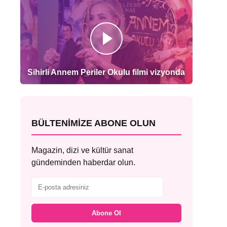
Sihirli Annem Periler Okulu filmi vizyonda
BÜLTENIMIZE ABONE OLUN
Magazin, dizi ve kültür sanat
gündeminden haberdar olun.
Abone Ol