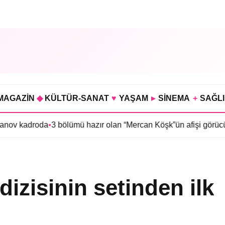
MAGAZİN
◆
KÜLTÜR-SANAT
♥
YAŞAM
▸
SİNEMA
+
SAĞL
oda
•
3 bölümü hazır olan “Mercan Köşk”ün afişi görücüye çıktı
•
İm
izisinin setinden ilk