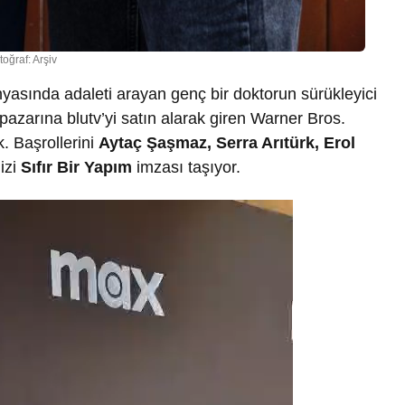
toğraf: Arşiv
ünyasında adaleti arayan genç bir doktorun sürükleyici
 pazarına blutv’yi satın alarak giren Warner Bros.
k. Başrollerini
Aytaç Şaşmaz, Serra Arıtürk, Erol
dizi
Sıfır Bir Yapım
imzası taşıyor.