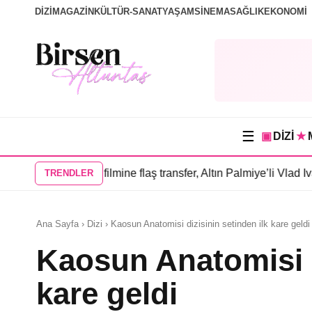
DİZİ
MAGAZİN
KÜLTÜR-SANAT
YAŞAM
SİNEMA
SAĞLIK
EKONOMİ
☰
▣
DİZİ
★
nsanlar” filmine flaş transfer, Altın Palmiye’li Vlad Ivanov kadr
TRENDLER
Ana Sayfa › Dizi › Kaosun Anatomisi dizisinin setinden ilk kare geldi
Kaosun Anatomisi d
kare geldi