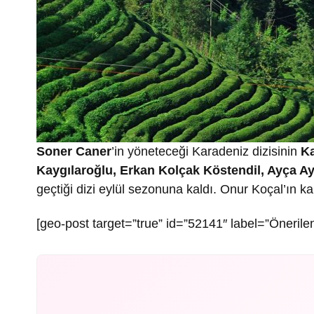
Soner Caner
’in yöneteceği Karadeniz dizisinin
K
Kaygılaroğlu, Erkan Kolçak Köstendil, Ayça A
geçtiği dizi eylül sezonuna kaldı. Onur Koçal’ın k
[geo-post target=”true” id=”52141″ label=”Önerilen