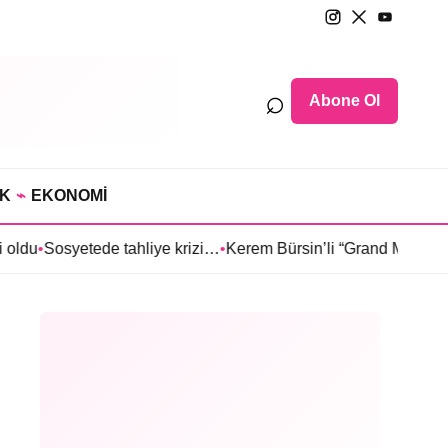
⌕
Abone Ol
IK
⌁
EKONOMİ
ede tahliye krizi…
•
Kerem Bürsin’li “Grand Maison İstanbul”dan S