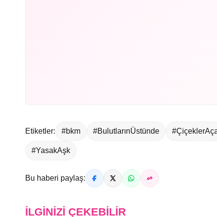
Etiketler:
#bkm
#BulutlarınÜstünde
#ÇiçeklerAç
#YasakAşk
Bu haberi paylaş:
İLGINIZI ÇEKEBILIR