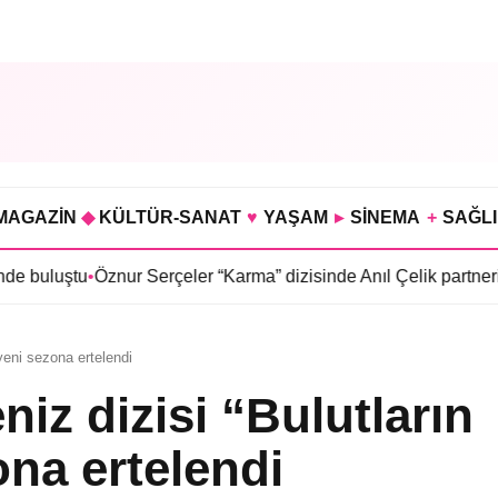
MAGAZİN
◆
KÜLTÜR-SANAT
♥
YAŞAM
▸
SİNEMA
+
SAĞL
znur Serçeler “Karma” dizisinde Anıl Çelik partneri oldu
•
Sosyet
yeni sezona ertelendi
iz dizisi “Bulutların
na ertelendi