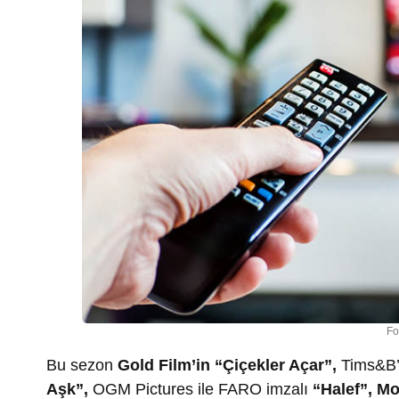
Fo
Bu sezon
Gold Film’in “Çiçekler Açar”,
Tims&B’
Aşk”,
OGM Pictures ile FARO imzalı
“Halef”, Mo