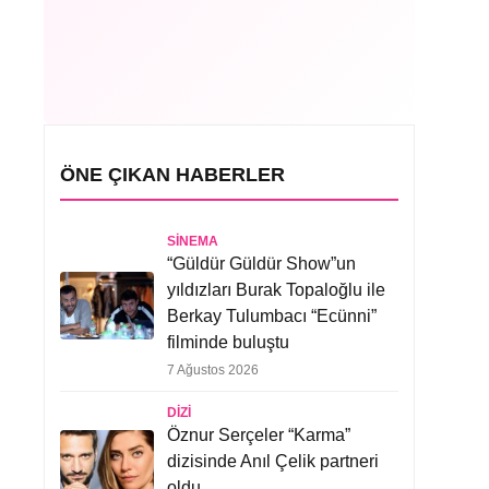
ÖNE ÇIKAN HABERLER
SINEMA
“Güldür Güldür Show”un
yıldızları Burak Topaloğlu ile
Berkay Tulumbacı “Ecünni”
filminde buluştu
7 Ağustos 2026
DIZI
Öznur Serçeler “Karma”
dizisinde Anıl Çelik partneri
oldu