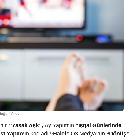
toğraf: Arşiv
nin
“Yasak Aşk”,
Ay Yapım’ın
“İşgal Günlerinde
st Yapım’
ın kod adı
“Halef”,
O3 Medya’nın
“Dönüş”,