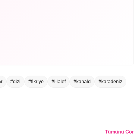
ar
#dizi
#fikriye
#Halef
#kanald
#karadeniz
Tümünü Gör