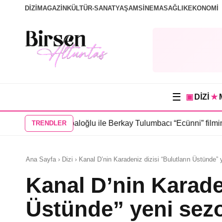
DİZİ
MAGAZİN
KÜLTÜR-SANAT
YAŞAM
SİNEMA
SAĞLIK
EKONOMİ
☰
▣
DİZİ
★
urak Topaloğlu ile Berkay Tulumbacı “Ecünni” filminde buluştu
•
Ö
TRENDLER
Ana Sayfa › Dizi › Kanal D’nin Karadeniz dizisi “Bulutların Üstünde” 
Kanal D’nin Karaden
Üstünde” yeni sezo