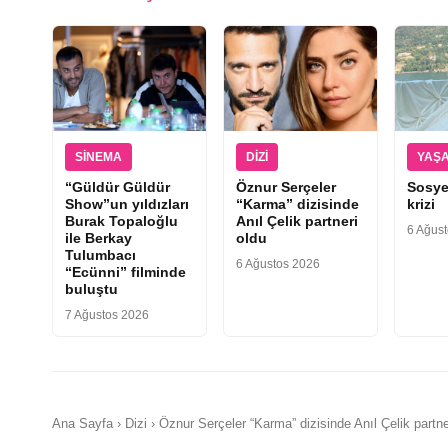
SINEMA
DIZI
YAŞ
“Güldür Güldür
Öznur Serçeler
Sosye
Show”un yıldızları
“Karma” dizisinde
krizi
Burak Topaloğlu
Anıl Çelik partneri
6 Ağus
ile Berkay
oldu
Tulumbacı
6 Ağustos 2026
“Ecünni” filminde
buluştu
7 Ağustos 2026
Ana Sayfa › Dizi › Öznur Serçeler “Karma” dizisinde Anıl Çelik partne