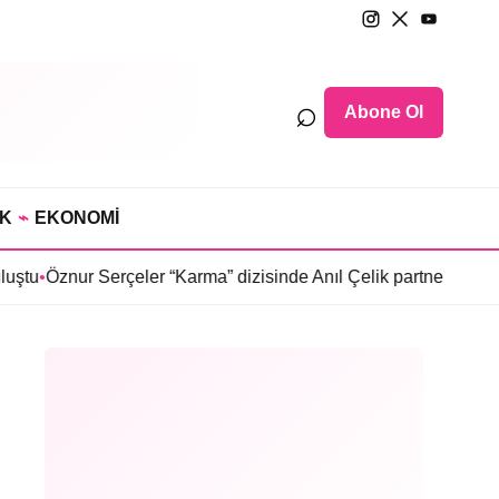
⌕
Abone Ol
IK
⌁
EKONOMİ
 Serçeler “Karma” dizisinde Anıl Çelik partneri oldu
•
Sosyetede t