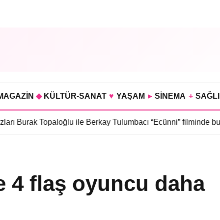
MAGAZİN
◆
KÜLTÜR-SANAT
♥
YAŞAM
▸
SİNEMA
+
SAĞL
Topaloğlu ile Berkay Tulumbacı “Ecünni” filminde buluştu
•
Öznur
e 4 flaş oyuncu daha