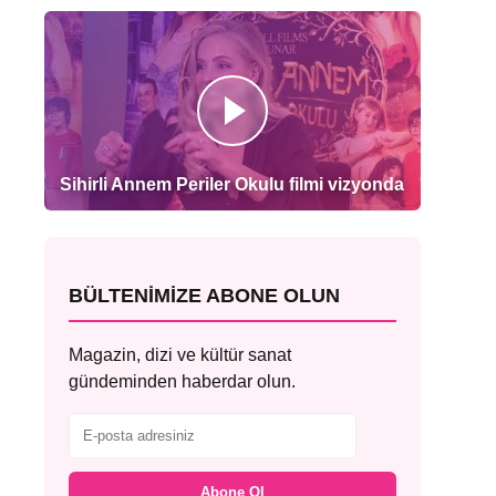
Sihirli Annem Periler Okulu filmi vizyonda
BÜLTENIMIZE ABONE OLUN
Magazin, dizi ve kültür sanat
gündeminden haberdar olun.
Abone Ol