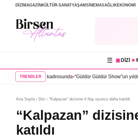
DİZİ
MAGAZİN
KÜLTÜR-SANAT
YAŞAM
SİNEMA
SAĞLIK
EKONOMİ
☰
▣
DİZİ
★
a” dizisi kadrosunda
•
“Güldür Güldür Show”un yıldızları Burak 
TRENDLER
Ana Sayfa › Dizi › “Kalpazan” dizisine 4 flaş oyuncu daha katıldı
“Kalpazan” dizisin
katıldı