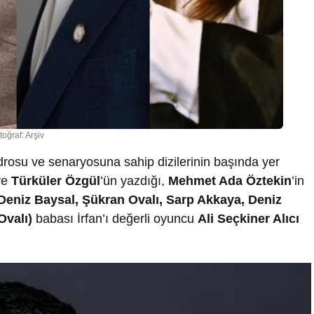
toğraf: Arşiv
rosu ve senaryosuna sahip dizilerinin başında yer
ve
Türküler Özgül
’ün yazdığı,
Mehmet Ada Öztekin
’in
Deniz Baysal, Şükran Ovalı, Sarp Akkaya, Deniz
Ovalı)
babası İrfan’ı değerli oyuncu
Ali Seçkiner Alıcı