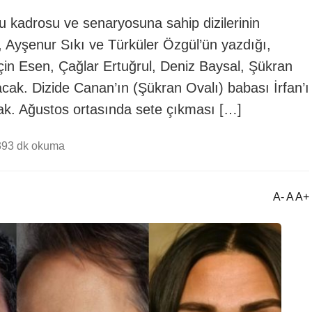
u kadrosu ve senaryosuna sahip dizilerinin
l, Ayşenur Sıkı ve Türküler Özgül’ün yazdığı,
çin Esen, Çağlar Ertuğrul, Deniz Baysal, Şükran
cak. Dizide Canan’ın (Şükran Ovalı) babası İrfan’ı
cak. Ağustos ortasında sete çıkması […]
39
3 dk okuma
A- A A+