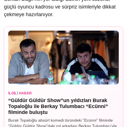
güçlü oyuncu kadrosu ve sürpriz isimleriyle dikkat
çekmeye hazırlanıyor.
İLGILI HABER
“Güldür Güldür Show”un yıldızları Burak
Topaloğlu ile Berkay Tulumbacı “Ecünni”
filminde buluştu
Burak Topaloğlu absürt komedi türündeki “Ecünni” filminde
“Güldür Güldür Show”daki rol arkadaşı Berkay Tulumbacı’yla