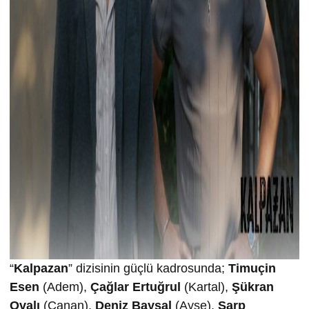
“
Kalpazan
” dizisinin güçlü kadrosunda;
Timuçin
Esen
(Adem),
Çağlar Ertuğrul
(Kartal),
Şükran
Ovalı
(Canan),
Deniz Baysal
(Ayşe),
Sarp