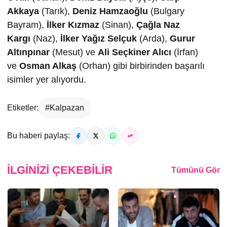
Akkaya
(Tarık),
Deniz Hamzaoğlu
(Bulgary
Bayram),
İlker Kızmaz
(Sinan),
Çağla Naz
Kargı
(Naz),
İlker Yağız Selçuk
(Arda),
Gurur
Altınpınar
(Mesut)
ve
Ali Seçkiner Alıcı
(İrfan)
ve
Osman Alkaş
(Orhan) gibi birbirinden başarılı
isimler yer alıyordu.
Etiketler:
#Kalpazan
Bu haberi paylaş:
İLGINIZI ÇEKEBILIR
Tümünü Gör