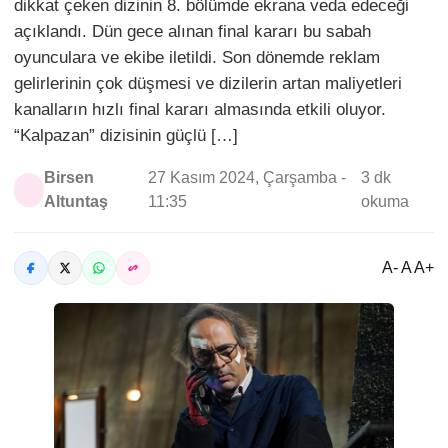
dikkat çeken dizinin 8. bölümde ekrana veda edeceği
açıklandı. Dün gece alınan final kararı bu sabah
oyunculara ve ekibe iletildi. Son dönemde reklam
gelirlerinin çok düşmesi ve dizilerin artan maliyetleri
kanalların hızlı final kararı almasında etkili oluyor.
“Kalpazan” dizisinin güçlü […]
Birsen
27 Kasım 2024, Çarşamba -
3 dk
Altuntaş
11:35
okuma
A- A A+