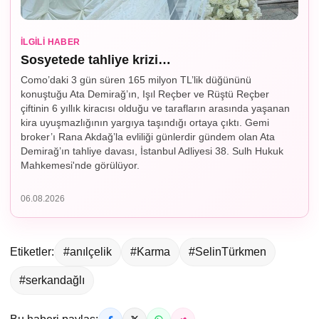
İLGILI HABER
Sosyetede tahliye krizi…
Como’daki 3 gün süren 165 milyon TL’lik düğününü
konuştuğu Ata Demirağ’ın, Işıl Reçber ve Rüştü Reçber
çiftinin 6 yıllık kiracısı olduğu ve tarafların arasında yaşanan
kira uyuşmazlığının yargıya taşındığı ortaya çıktı. Gemi
broker’ı Rana Akdağ’la evliliği günlerdir gündem olan Ata
Demirağ’ın tahliye davası, İstanbul Adliyesi 38. Sulh Hukuk
Mahkemesi'nde görülüyor.
06.08.2026
Etiketler:
#anılçelik
#Karma
#SelinTürkmen
#serkandağlı