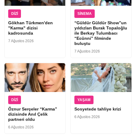
DIZI
SINEMA
Gökhan Türkmen'den
“Güldür Güldür Show”un
"Karma" dizisi
yıldızları Burak Topaloğlu
kadrosunda
ile Berkay Tulumbacı
“Ecünni” filminde
7 Ağustos 2026
buluştu
7 Ağustos 2026
DIZI
YAŞAM
Öznur Serçeler “Karma”
Sosyetede tahliye krizi
dizisinde Anıl Çelik
6 Ağustos 2026
partneri oldu
6 Ağustos 2026