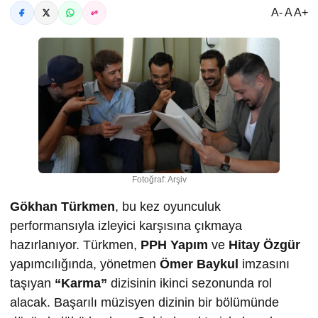
A- A A+
Fotoğraf: Arşiv
Gökhan Türkmen
, bu kez oyunculuk
performansıyla izleyici karşısına çıkmaya
hazırlanıyor. Türkmen,
PPH Yapım
ve
Hitay Özgür
yapımcılığında, yönetmen
Ömer Baykul
imzasını
taşıyan
“Karma”
dizisinin ikinci sezonunda rol
alacak. Başarılı müzisyen dizinin bir bölümünde