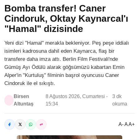
Bomba transfer! Caner
Cindoruk, Oktay Kaynarcal'ı
"Hamal" dizisinde
Yeni dizi "Hamal" merakla bekleniyor. Peş peşe iddialı
isimleri kadrosuna dahil eden Kaynarca, flaş bir
transfere daha imza attı. Berlin Film Festivali'nde
Gümüş Ayı Ödülü alarak göğsümüzü kabartan Emin
Alper'in "Kurtuluş" filminin başrol oyuncusu Caner
Cindoruk ile el sıkıştı.
Birsen
8 Ağustos 2026, Cumartesi -
3 dk
Altuntaş
15:34
okuma
A- A A+