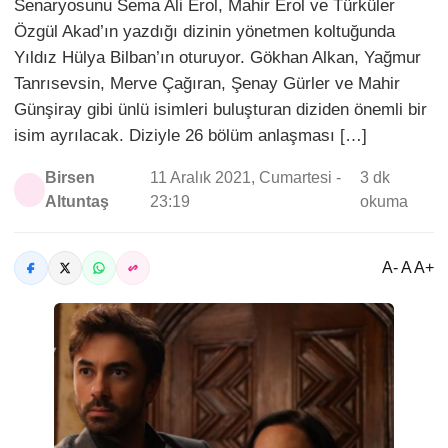
Senaryosunu Sema Ali Erol, Mahir Erol ve Türküler
Özgül Akad’ın yazdığı dizinin yönetmen koltuğunda
Yıldız Hülya Bilban’ın oturuyor. Gökhan Alkan, Yağmur
Tanrısevsin, Merve Çağıran, Şenay Gürler ve Mahir
Günşiray gibi ünlü isimleri buluşturan diziden önemli bir
isim ayrılacak. Diziyle 26 bölüm anlaşması […]
Birsen
11 Aralık 2021, Cumartesi -
3 dk
Altuntaş
23:19
okuma
A- A A+