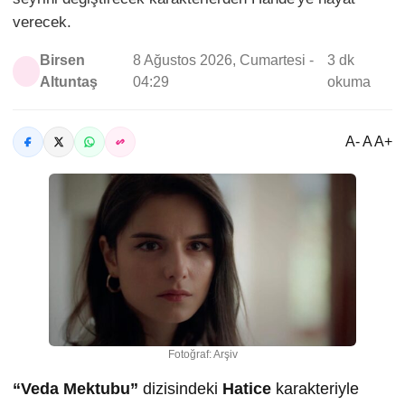
verecek.
Birsen
8 Ağustos 2026, Cumartesi -
3 dk
Altuntaş
04:29
okuma
A- A A+
Fotoğraf: Arşiv
“Veda Mektubu”
dizisindeki
Hatice
karakteriyle