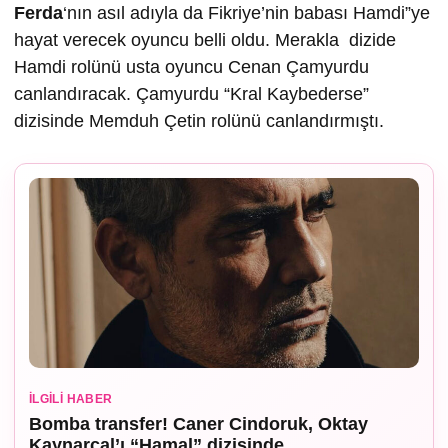
Ferda
‘nın asıl adıyla da Fikriye’nin babası Hamdi”ye
hayat verecek oyuncu belli oldu. Merakla dizide
Hamdi rolünü usta oyuncu Cenan Çamyurdu
canlandıracak. Çamyurdu “Kral Kaybederse”
dizisinde Memduh Çetin rolünü canlandırmıştı.
İLGILI HABER
Bomba transfer! Caner Cindoruk, Oktay
Kaynarcal’ı “Hamal” dizisinde