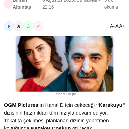
Birsen
8 Ağustos 2026, Cumartesi -
3 dk
Altuntaş
22:16
okuma
A- A A+
Fotoğraf: Arşiv
OGM Pictures
‘ın Kanal D için çekeceği
“Karakuyu”
dizisinin hazırlıkları tüm hızıyla devam ediyor.
Tokat’ta çekilmesi planlanan dizinin yönetmen
koltuğunda
Nezaket Coşkun
oturacak.