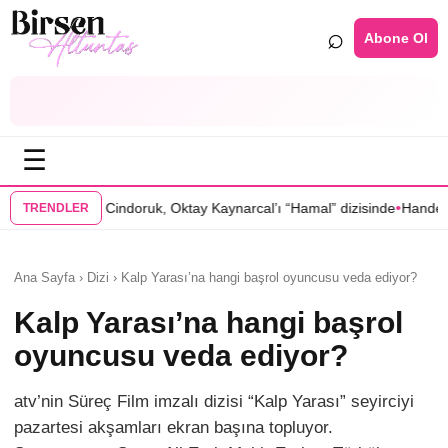
⌕
Abone Ol
☰
•
 Cindoruk, Oktay Kaynarcal’ı “Hamal” dizisinde
Hande Elaman, “Tutsa
TRENDLER
Ana Sayfa › Dizi › Kalp Yarası’na hangi başrol oyuncusu veda ediyor?
Kalp Yarası’na hangi başrol
oyuncusu veda ediyor?
atv’nin Süreç Film imzalı dizisi “Kalp Yarası” seyirciyi
pazartesi akşamları ekran başına topluyor.