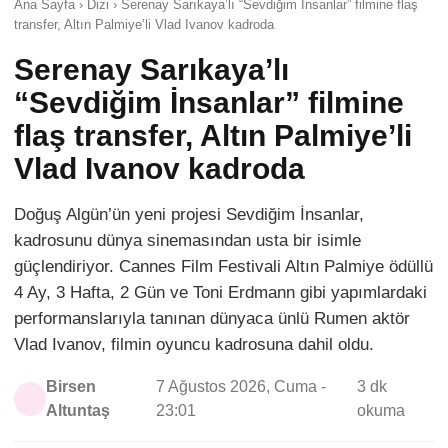
Ana Sayfa › Dizi › Serenay Sarıkaya’lı “Sevdiğim İnsanlar” filmine flaş
transfer, Altın Palmiye’li Vlad Ivanov kadroda
Serenay Sarıkaya’lı
“Sevdiğim İnsanlar” filmine
flaş transfer, Altın Palmiye’li
Vlad Ivanov kadroda
Doğuş Algün’ün yeni projesi Sevdiğim İnsanlar,
kadrosunu dünya sinemasından usta bir isimle
güçlendiriyor. Cannes Film Festivali Altın Palmiye ödüllü
4 Ay, 3 Hafta, 2 Gün ve Toni Erdmann gibi yapımlardaki
performanslarıyla tanınan dünyaca ünlü Rumen aktör
Vlad Ivanov, filmin oyuncu kadrosuna dahil oldu.
Birsen
7 Ağustos 2026, Cuma -
3 dk
Altuntaş
23:01
okuma