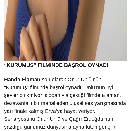
“KURUMU
Ş” FİLMİND
E BA
ŞROL OYNADI
Hande Elaman
son olarak Onur Ünlü’nün
“Kurumuş” filminde başrol oynadı. Ünlü’nün ‘İyi
şeyler birikmiyor’ sloganıyla çektiği filmde Elaman,
dezavantajlı bir mahalleden ulusal ses yarışmasında
yarı finale kalmış Erva’ya hayat veriyor.
Senaryosunu Onur Ünlü ve Çağrı Erdoğdu’nun
yazdığı, günümüz dünyasına ayna tutan gençlik