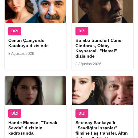
DIZI
DIZI
Cenan Çamyurdu
Bomba transfer! Caner
Karakuyu dizisinde
Cindoruk, Oktay
Kaynarcal'ı "Hamal"
8 Ağustos 2026
dizisinde
8 Ağustos 2026
DIZI
DIZI
Hande Elaman, "Tutsak
Serenay Sarıkaya’lı
Sevda" dizisinin
“Sevdiğim İnsanlar”
kadrosunda
filmine flaş transfer, Altın