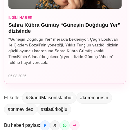
İLGILI HABER
Sahra Kübra Gümüş “Güneşin Doğduğu Yer”
dizisinde
“Güneşin Doğduğu Yer” merakla bekleniyor. Çağrı Lostuvalı
ile Çiğdem Bozali’nin yönettiği, Yıldız Tunç’un yazdığı dizinin
güçlü oyuncu kadrosuna Sahra Kübra Gümüş katıldı.
TimsBi’nin Adana’da çekeceği yeni dizide Gümüş ”Ahsen”
rolüne hayat verecek.
06.08.2026
Etiketler:
#GrandMaisonİstanbul
#kerembürsin
#primevideo
#sılatürkoğlu
Bu haberi paylaş: