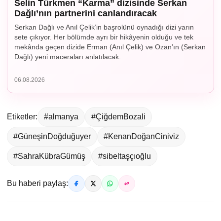
Selin Türkmen “Karma” dizisinde Serkan
Dağlı’nın partnerini canlandıracak
Serkan Dağlı ve Anıl Çelik’in başrolünü oynadığı dizi yarın
sete çıkıyor. Her bölümde ayrı bir hikâyenin olduğu ve tek
mekânda geçen dizide Erman (Anıl Çelik) ve Ozan’ın (Serkan
Dağlı) yeni maceraları anlatılacak.
06.08.2026
Etiketler:
#almanya
#ÇiğdemBozali
#GüneşinDoğduğuyer
#KenanDoğanCiniviz
#SahraKübraGümüş
#sibeltaşçıoğlu
Bu haberi paylaş: