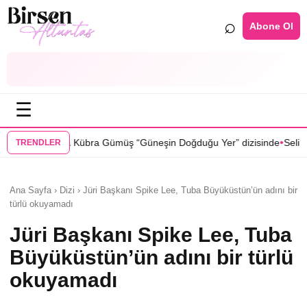
⌕
Abone Ol
☰
•
 Gümüş “Güneşin Doğduğu Yer” dizisinde
Selin Türkmen “Karma” dizis
TRENDLER
Ana Sayfa › Dizi › Jüri Başkanı Spike Lee, Tuba Büyüküstün’ün adını bir
türlü okuyamadı
Jüri Başkanı Spike Lee, Tuba
Büyüküstün’ün adını bir türlü
okuyamadı