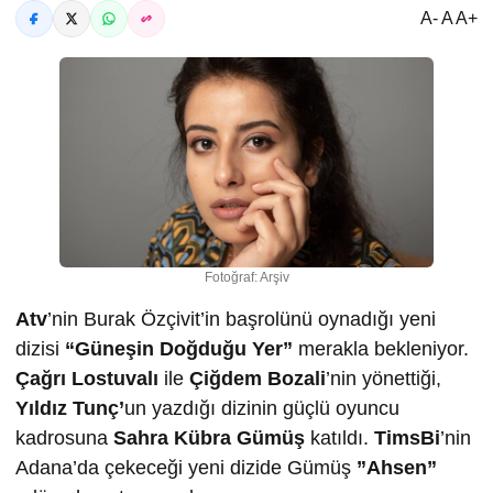
A- A A+
Fotoğraf: Arşiv
Atv
’nin Burak Özçivit’in başrolünü oynadığı yeni
dizisi
“Güneşin Doğduğu Yer”
merakla bekleniyor.
Çağrı Lostuvalı
ile
Çiğdem Bozali
’nin yönettiği,
Yıldız Tunç’
un yazdığı dizinin güçlü oyuncu
kadrosuna
Sahra Kübra Gümüş
katıldı.
TimsBi
’nin
Adana’da çekeceği yeni dizide Gümüş
”Ahsen”