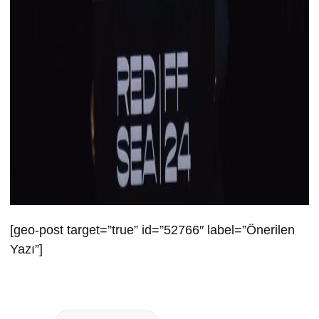
[geo-post target=”true” id=”52766″ label=”Önerilen
Yazı”]