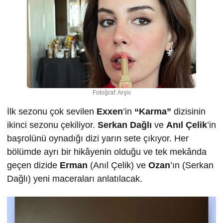
Fotoğraf: Arşiv
İlk sezonu çok sevilen
Exxen
’in
“Karma”
dizisinin
ikinci sezonu çekiliyor.
Serkan Dağlı
ve
Anıl Çelik
’in
başrolünü oynadığı dizi yarın sete çıkıyor. Her
bölümde ayrı bir hikâyenin olduğu ve tek mekânda
geçen dizide
Erman
(Anıl Çelik) ve
Ozan
’ın (Serkan
Dağlı) yeni maceraları anlatılacak.