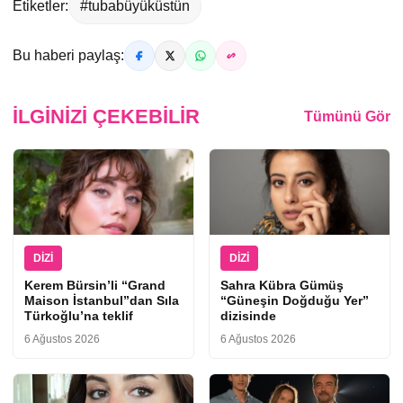
Etiketler:
#tubabüyüküstün
Bu haberi paylaş:
İLGINIZI ÇEKEBILIR
Tümünü Gör
DIZI
DIZI
Kerem Bürsin’li “Grand
Sahra Kübra Gümüş
Maison İstanbul”dan Sıla
“Güneşin Doğduğu Yer”
Türkoğlu’na teklif
dizisinde
6 Ağustos 2026
6 Ağustos 2026