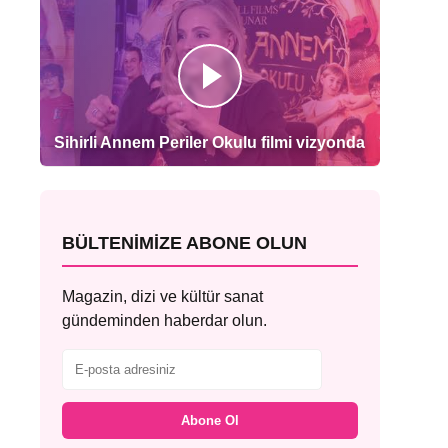
Sihirli Annem Periler Okulu filmi vizyonda
BÜLTENIMIZE ABONE OLUN
Magazin, dizi ve kültür sanat
gündeminden haberdar olun.
Abone Ol