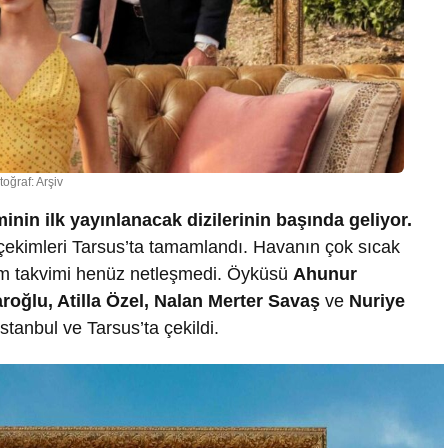
toğraf: Arşiv
nin ilk yayınlanacak dizilerinin başında geliyor.
 çekimleri Tarsus’ta tamamlandı. Havanın çok sıcak
ekim takvimi henüz netleşmedi. Öyküsü
Ahunur
aro
ğ
lu, Atilla Özel, Nalan Merter Sava
ş
ve
Nuriye
stanbul ve Tarsus’ta çekildi.