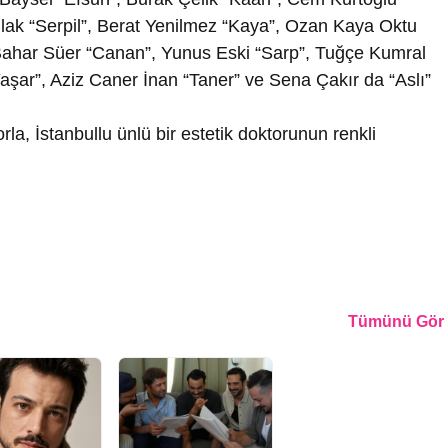
lak “Serpil”, Berat Yenilmez “Kaya”, Ozan Kaya Oktu
 Bahar Süer “Canan”, Yunus Eski “Sarp”, Tuğçe Kumral
aşar”, Aziz Caner İnan “Taner” ve Sena Çakır da “Aslı”
la, İstanbullu ünlü bir estetik doktorunun renkli
Tümünü Gör