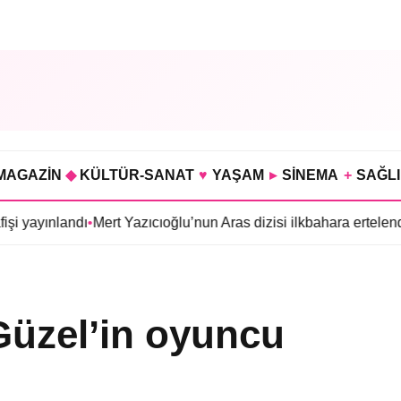
MAGAZİN
◆
KÜLTÜR-SANAT
♥
YAŞAM
▸
SİNEMA
+
SAĞL
ndı
•
Mert Yazıcıoğlu’nun Aras dizisi ilkbahara ertelendi
•
Gökhan T
Güzel’in oyuncu