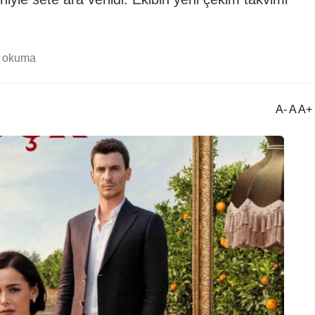
k okuma
A- A A+