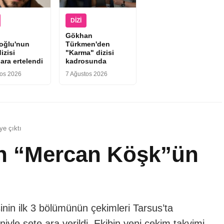
DIZI
Gökhan
ıoğlu'nun
Türkmen'den
izisi
"Karma" dizisi
ara ertelendi
kadrosunda
tos 2026
7 Ağustos 2026
ye çıktı
an “Mercan Köşk”ün
nin ilk 3 bölümünün çekimleri Tarsus’ta
le sete ara verildi. Ekibin yeni çekim takvimi