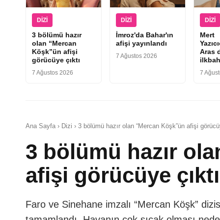
DIZI
DIZI
DIZI
3 bölümü hazır
İmroz'da Bahar'ın
Mert
olan “Mercan
afişi yayınlandı
Yazıc
Köşk”ün afişi
Aras d
7 Ağustos 2026
görücüye çıktı
ilkbah
7 Ağustos 2026
7 Ağus
Ana Sayfa › Dizi › 3 bölümü hazır olan “Mercan Köşk”ün afişi görücü
3 bölümü hazır ol
afişi görücüye çıktı
Faro ve Sinehane imzalı “Mercan Köşk” dizisi
tamamlandı. Havanın çok sıcak olması nedeniy