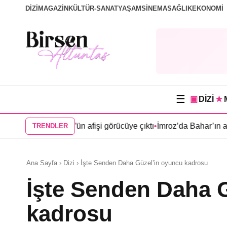
DİZİ
MAGAZİN
KÜLTÜR-SANAT
YAŞAM
SİNEMA
SAĞLIK
EKONOMİ
☰
▣
DİZİ
★
can Köşk”ün afişi görücüye çıktı
•
İmroz’da Bahar’ın afişi yayınla
TRENDLER
Ana Sayfa › Dizi › İşte Senden Daha Güzel’in oyuncu kadrosu
İşte Senden Daha 
kadrosu