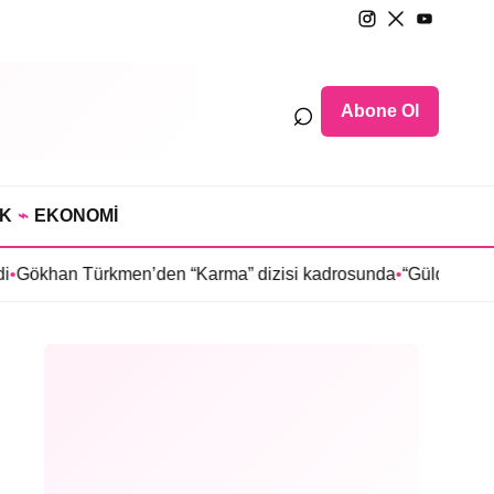
⌕
Abone Ol
IK
⌁
EKONOMİ
ürkmen’den “Karma” dizisi kadrosunda
•
“Güldür Güldür Show”un