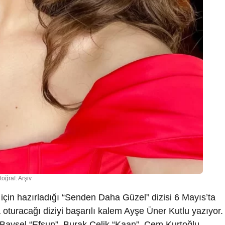
toğraf: Arşiv
için hazırladığı “Senden Daha Güzel” dizisi 6 Mayıs’ta
turacağı diziyi başarılı kalem Ayşe Üner Kutlu yazıyor.
 Baysel “Efsun”, Burak Çelik “Kaan”, Cem Kurtoğlu