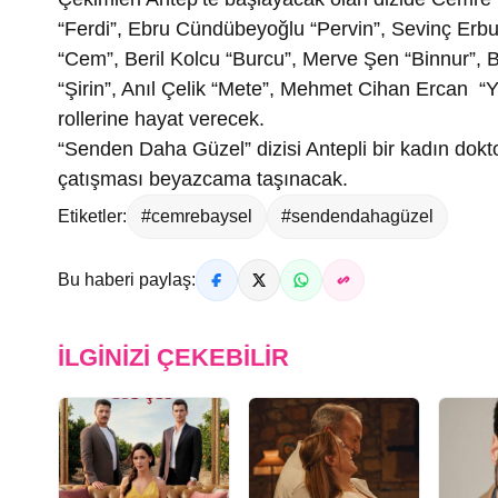
“Ferdi”, Ebru Cündübeyoğlu “Pervin”, Sevinç Erbu
“Cem”, Beril Kolcu “Burcu”, Merve Şen “Binnur”,
“Şirin”, Anıl Çelik “Mete”, Mehmet Cihan Ercan “Y
rollerine hayat verecek.
“Senden Daha Güzel” dizisi Antepli bir kadın doktor
çatışması beyazcama taşınacak.
Etiketler:
#cemrebaysel
#sendendahagüzel
Bu haberi paylaş:
İLGINIZI ÇEKEBILIR