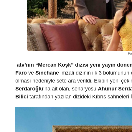
Fo
atv’nin “Mercan Köşk” dizisi yeni yayın dönemi
Faro
ve
Sinehane
imzalı dizinin ilk 3 bölümünün
olması nedeniyle sete ara verildi. Ekibin yeni ç
Serdaro
ğ
lu
‘na ait olan, senaryosu
Ahunur Serd
Bilici
tarafından yazılan dizideki Kıbrıs sahneleri İ