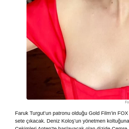
Fo
Faruk Turgut’un patronu olduğu Gold Film’in FOX 
sete çıkacak. Deniz Koloş’un yönetmen koltuğuna o
Çekimleri Antep’te başlayacak olan dizide Cemre