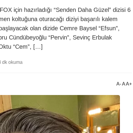
FOX için hazırladığı “Senden Daha Güzel” dizisi 6
en koltuğuna oturacağı diziyi başarılı kalem
 başlayacak olan dizide Cemre Baysel “Efsun”,
bru Cündübeyoğlu “Pervin”, Sevinç Erbulak
 Oktu “Cem”, […]
3 dk okuma
A- A A+