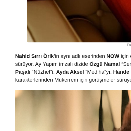
Fo
Nahid Sırrı Örik
’in aynı adlı eserinden
NOW
için
sürüyor. Ay Yapım imzalı dizide
Özgü Namal
“Sen
Paşalı
“Nüzhet”i,
Ayda Aksel
“Mediha”yı,
Hande
karakterlerinden Mükerrem için görüşmeler sürüyo