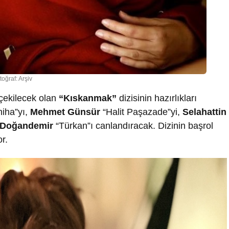
toğraf: Arşiv
 çekilecek olan
“Kıskanmak”
dizisinin hazırlıkları
iha”yı,
Mehmet Günsür
“Halit Paşazade”yi,
Selahattin
 Doğandemir
“Türkan”ı canlandıracak. Dizinin başrol
r.