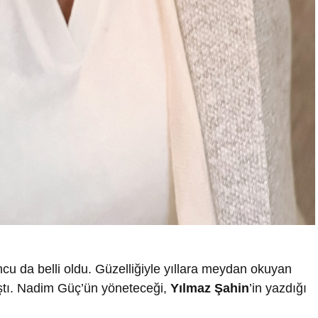
u da belli oldu. Güzelliğiyle yıllara meydan okuyan
kıştı. Nadim Güç’ün yöneteceği,
Yılmaz Şahin
’in yazdığı