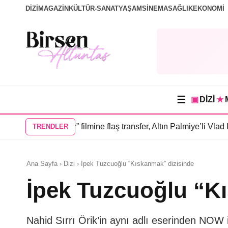
DİZİ
MAGAZİN
KÜLTÜR-SANAT
YAŞAM
SİNEMA
SAĞLIK
EKONOMİ
☰
▣
DİZİ
★
 İnsanlar” filmine flaş transfer, Altın Palmiye’li Vlad Ivanov ka
TRENDLER
Ana Sayfa › Dizi › İpek Tuzcuoğlu “Kıskanmak” dizisinde
İpek Tuzcuoğlu “K
Nahid Sırrı Örik’in aynı adlı eserinden NOW i