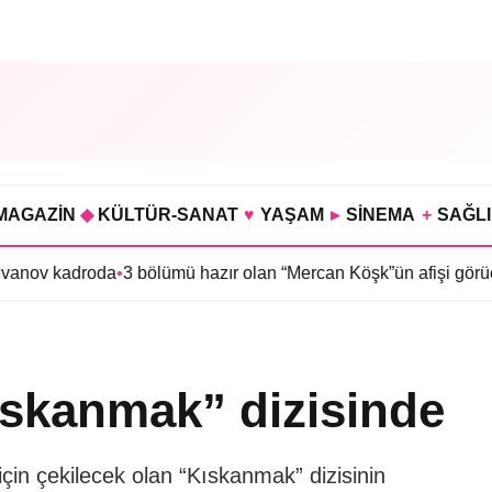
MAGAZİN
◆
KÜLTÜR-SANAT
♥
YAŞAM
▸
SİNEMA
+
SAĞL
droda
•
3 bölümü hazır olan “Mercan Köşk”ün afişi görücüye çıktı
•
İ
ıskanmak” dizisinde
çin çekilecek olan “Kıskanmak” dizisinin