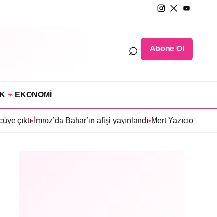
⌕
Abone Ol
IK
⌁
EKONOMİ
mroz’da Bahar’ın afişi yayınlandı
•
Mert Yazıcıoğlu’nun Aras dizis