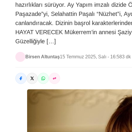
hazırlıkları sürüyor. Ay Yapım imzalı dizid
Paşazade”yi, Selahattin Paşalı “Nüzhet”i, 
canlandıracak. Dizinin başrol karakterlerin
HAYAT VERECEK Mükerrem’in annesi Şaziye’y
Güzelliğiyle […]
Birsen Altuntaş
15 Temmuz 2025, Salı - 16:58
3 dk