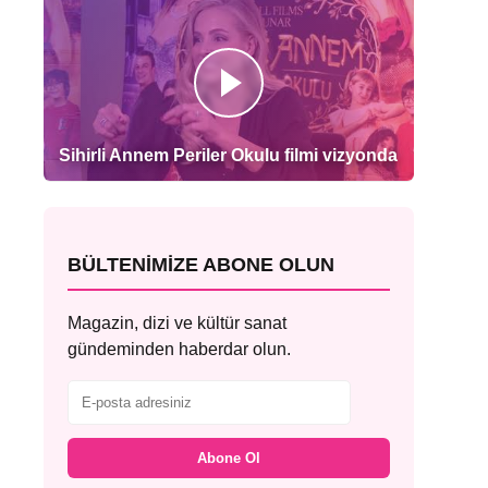
Sihirli Annem Periler Okulu filmi vizyonda
BÜLTENIMIZE ABONE OLUN
Magazin, dizi ve kültür sanat
gündeminden haberdar olun.
Abone Ol