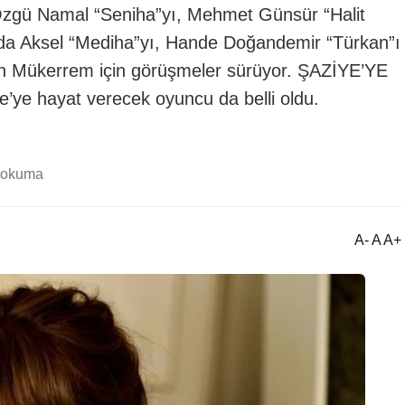
e Özgü Namal “Seniha”yı, Mehmet Günsür “Halit
Ayda Aksel “Mediha”yı, Hande Doğandemir “Türkan”ı
den Mükerrem için görüşmeler sürüyor. ŞAZİYE’YE
e hayat verecek oyuncu da belli oldu.
 okuma
A- A A+