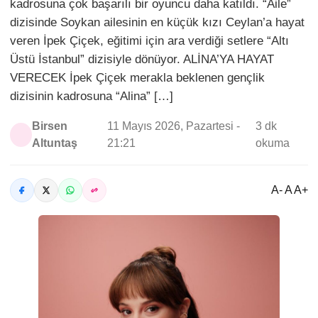
kadrosuna çok başarılı bir oyuncu daha katıldı. “Aile”
dizisinde Soykan ailesinin en küçük kızı Ceylan’a hayat
veren İpek Çiçek, eğitimi için ara verdiği setlere “Altı
Üstü İstanbul” dizisiyle dönüyor. ALİNA’YA HAYAT
VERECEK İpek Çiçek merakla beklenen gençlik
dizisinin kadrosuna “Alina” […]
Birsen
11 Mayıs 2026, Pazartesi -
3 dk
Altuntaş
21:21
okuma
A- A A+