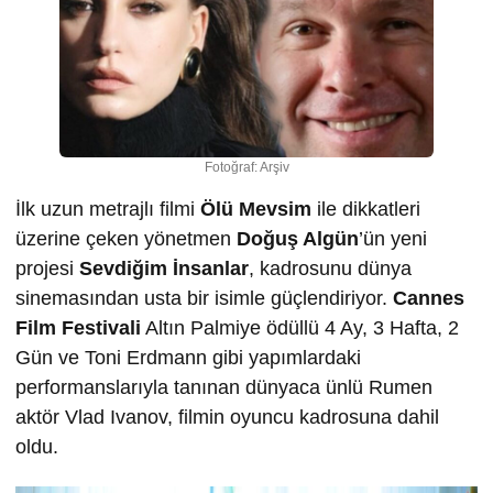
Fotoğraf: Arşiv
İlk uzun metrajlı filmi
Ölü Mevsim
ile dikkatleri
üzerine çeken yönetmen
Doğuş Algün
’ün yeni
projesi
Sevdiğim İnsanlar
, kadrosunu dünya
sinemasından usta bir isimle güçlendiriyor.
Cannes
Film Festivali
Altın Palmiye ödüllü 4 Ay, 3 Hafta, 2
Gün ve Toni Erdmann gibi yapımlardaki
performanslarıyla tanınan dünyaca ünlü Rumen
aktör Vlad Ivanov, filmin oyuncu kadrosuna dahil
oldu.