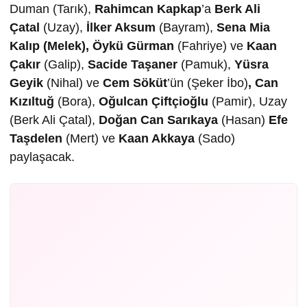
Duman (Tarık),
Rahimcan Kapkap
’a
Berk Ali
Çatal
(Uzay),
İlker Aksum
(Bayram),
Sena Mia
Kalıp (Melek), Öykü Gürman
(Fahriye) ve
Kaan
Çakır
(Galip),
Sacide Taşaner
(Pamuk),
Yüsra
Geyik
(Nihal) ve
Cem Söküt
’ün (Şeker İbo)
, Can
Kızıltuğ
(Bora),
Oğulcan Çiftçioğlu
(Pamir), Uzay
(Berk Ali Çatal),
Doğan Can Sarıkaya
(Hasan)
Efe
Taşdelen
(Mert) ve
Kaan Akkaya
(Sado)
paylaşacak.