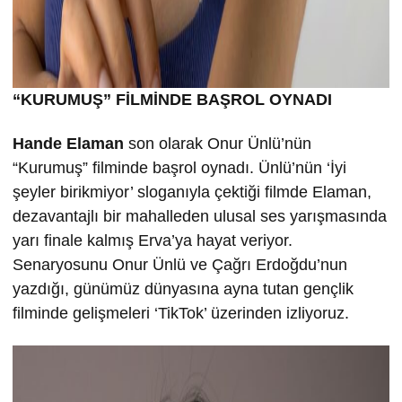
“KURUMU
Ş” FİLMİND
E BA
ŞROL OYNADI
Hande Elaman
son olarak Onur Ünlü’nün
“Kurumuş” filminde başrol oynadı. Ünlü’nün ‘İyi
şeyler birikmiyor’ sloganıyla çektiği filmde Elaman,
dezavantajlı bir mahalleden ulusal ses yarışmasında
yarı finale kalmış Erva’ya hayat veriyor.
Senaryosunu Onur Ünlü ve Çağrı Erdoğdu’nun
yazdığı, günümüz dünyasına ayna tutan gençlik
filminde gelişmeleri ‘TikTok’ üzerinden izliyoruz.