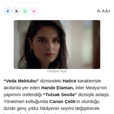
A- A A+
Fotoğraf: Arşiv
“Veda Mektubu”
dizisindeki
Hatice
karakteriyle
akıllarda yer eden
Hande Elaman,
İnter Medya’nın
yapımını üstlendiği
“Tutsak Sevda”
dizisiyle anlaştı.
Yönetmen koltuğunda
Canan Çelik
‘in oturduğu
dizide genç yıldız hikâyenin seyrini değiştirecek