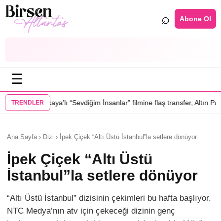
⌕
Abone Ol
☰
ya’lı “Sevdiğim İnsanlar” filmine flaş transfer, Altın Palmiye’li Vlad Iv
TRENDLER
Ana Sayfa › Dizi › İpek Çiçek “Altı Üstü İstanbul”la setlere dönüyor
İpek Çiçek “Altı Üstü
İstanbul”la setlere dönüyor
“Altı Üstü İstanbul” dizisinin çekimleri bu hafta başlıyor.
NTC Medya’nın atv için çekeceği dizinin genç