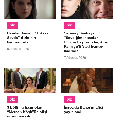
DIZI
DIZI
Hande Elaman, "Tutsak
Serenay Sarıkaya’lı
Sevda" dizisinin
“Sevdiğim İnsanlar”
kadrosunda
filmine flaş transfer, Altın
Palmiye’li Vlad Ivanov
8 Ağustos 2026
kadroda
7 Ağustos 2026
DIZI
DIZI
3 bölümü hazır olan
İmroz'da Bahar'ın afişi
“Mercan Köşk”ün afişi
yayınlandı
görücüye çıktı