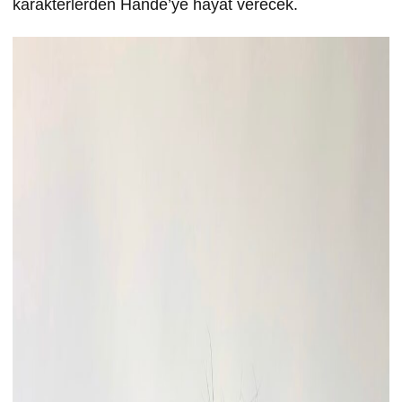
karakterlerden Hande’ye hayat verecek.