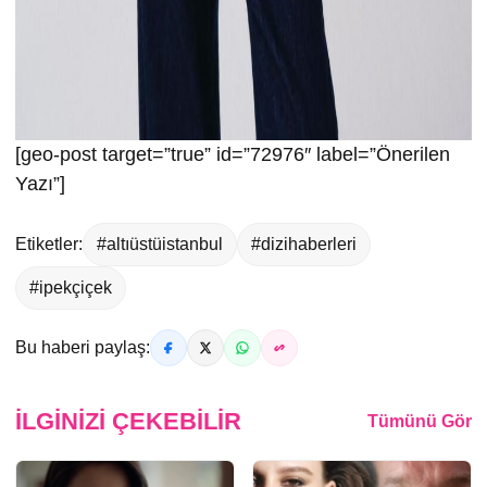
[geo-post target=”true” id=”72976″ label=”Önerilen
Yazı”]
Etiketler:
#altıüstüistanbul
#dizihaberleri
#ipekçiçek
Bu haberi paylaş:
İLGINIZI ÇEKEBILIR
Tümünü Gör