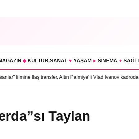
MAGAZİN
◆
KÜLTÜR-SANAT
♥
YAŞAM
▸
SİNEMA
+
SAĞL
flaş transfer, Altın Palmiye’li Vlad Ivanov kadroda
•
3 bölümü hazı
Ferda”sı Taylan