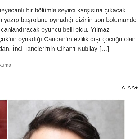
 heyecanlı bir bölümle seyirci karşısına çıkacak.
n yazıp başrolünü oynadığı dizinin son bölümünde
canlandıracak oyuncu belli oldu. Yılmaz
uk’un oynadığı Candan’ın evlilik dışı çocuğu olan
n, İnci Taneleri’nin Cihan’ı Kubilay […]
okuma
A- A A+