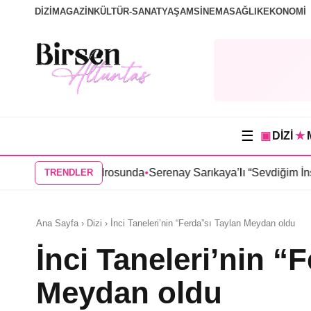
DİZİ
MAGAZİN
KÜLTÜR-SANAT
YAŞAM
SİNEMA
SAĞLIK
EKONOMİ
☰
▣
DİZİ
★
inin kadrosunda
•
Serenay Sarıkaya’lı “Sevdiğim İnsanlar” filmine 
TRENDLER
Ana Sayfa › Dizi › İnci Taneleri’nin “Ferda”sı Taylan Meydan oldu
İnci Taneleri’nin “
Meydan oldu