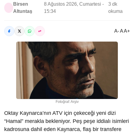
Birsen
8 Ağustos 2026, Cumartesi -
3 dk
Altuntaş
15:34
okuma
A- A A+
Fotoğraf: Arşiv
Oktay Kaynarca’nın ATV için çekeceği yeni dizi
“Hamal” merakla bekleniyor. Peş peşe iddialı isimleri
kadrosuna dahil eden Kaynarca, flaş bir transfere