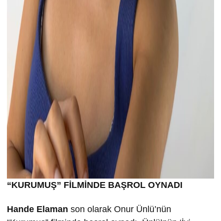
“KURUMU
Ş” FİLMİND
E BA
ŞROL OYNADI
Hande Elaman
son olarak Onur Ünlü’nün