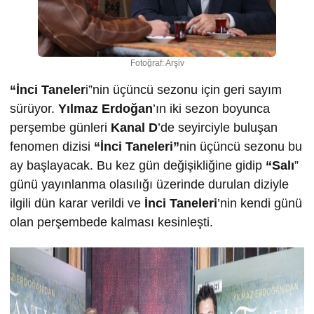
Fotoğraf: Arşiv
“İnci Taneler
i”nin üçüncü sezonu için geri sayım
sürüyor.
Yılmaz Erdoğan
’ın iki sezon boyunca
perşembe günleri
Kanal D
’de seyirciyle buluşan
fenomen dizisi
“İnci Taneleri”
nin üçüncü sezonu bu
ay başlayacak. Bu kez gün değişikliğine gidip
“Salı
”
günü yayınlanma olasılığı üzerinde durulan diziyle
ilgili dün karar verildi ve
İnci Taneleri
’nin kendi günü
olan perşembede kalması kesinleşti.