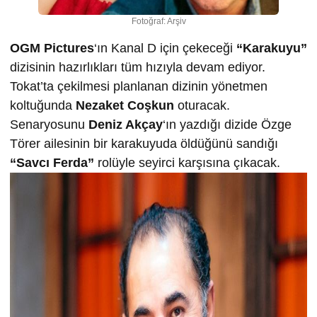
Fotoğraf: Arşiv
OGM Pictures
‘ın Kanal D için çekeceği
“Karakuyu”
dizisinin hazırlıkları tüm hızıyla devam ediyor.
Tokat’ta çekilmesi planlanan dizinin yönetmen
koltuğunda
Nezaket Coşkun
oturacak.
Senaryosunu
Deniz Akçay
‘ın yazdığı dizide Özge
Törer ailesinin bir karakuyuda öldüğünü sandığı
“Savcı Ferda”
rolüyle seyirci karşısına çıkacak.