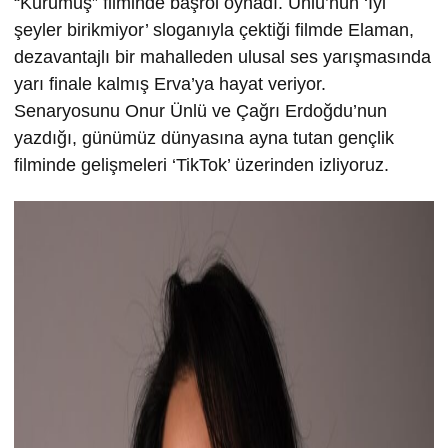
“Kurumuş” filminde başrol oynadı. Ünlü’nün ‘İyi
şeyler birikmiyor’ sloganıyla çektiği filmde Elaman,
dezavantajlı bir mahalleden ulusal ses yarışmasında
yarı finale kalmış Erva’ya hayat veriyor.
Senaryosunu Onur Ünlü ve Çağrı Erdoğdu’nun
yazdığı, günümüz dünyasına ayna tutan gençlik
filminde gelişmeleri ‘TikTok’ üzerinden izliyoruz.