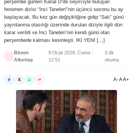
perşembe günleri Kanal D’de seyirciyle buluşan
fenomen dizisi “İnci Taneleri”nin üçüncü sezonu bu ay
başlayacak. Bu kez gün değişikliğine gidip “Salı” günü
yayınlanma olasılığı üzerinde durulan diziyle ilgili dün
karar verildi ve İnci Taneleri’nin kendi günü olan
perşembede kalması kesinleşti. İKİ YENİ […]
Birsen
9 Ocak 2026, Cuma -
3 dk
Altuntaş
12:51
okuma
A- A A+