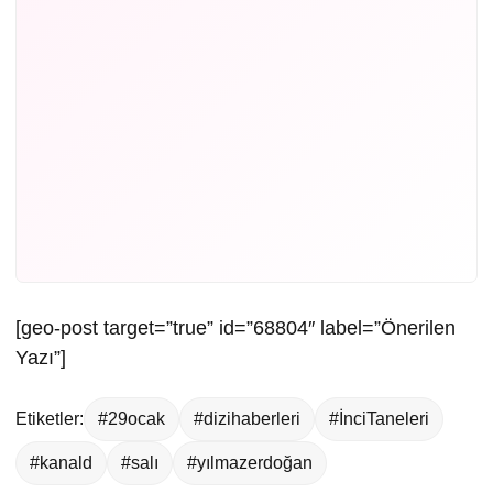
[geo-post target=”true” id=”68804″ label=”Önerilen
Yazı”]
Etiketler:
#29ocak
#dizihaberleri
#İnciTaneleri
#kanald
#salı
#yılmazerdoğan