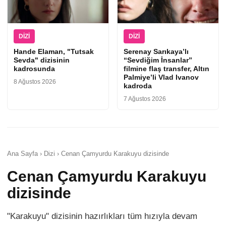
DIZI
DIZI
Hande Elaman, "Tutsak
Serenay Sarıkaya’lı
Sevda" dizisinin
“Sevdiğim İnsanlar”
kadrosunda
filmine flaş transfer, Altın
Palmiye’li Vlad Ivanov
8 Ağustos 2026
kadroda
7 Ağustos 2026
Ana Sayfa › Dizi › Cenan Çamyurdu Karakuyu dizisinde
Cenan Çamyurdu Karakuyu
dizisinde
"Karakuyu" dizisinin hazırlıkları tüm hızıyla devam