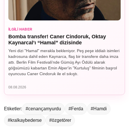
İLGILI HABER
Bomba transfer! Caner Cindoruk, Oktay
Kaynarcal’ı “Hamal” dizisinde
Yeni dizi "Hamal" merakla bekleniyor. Peş peşe iddialı isimleri
kadrosuna dahil eden Kaynarca, flaş bir transfere daha imza
attı. Berlin Film Festivali'nde Gümüş Ayı Ödülü alarak
göğsümüzü kabartan Emin Alper'in "Kurtuluş" filminin başrol
oyuncusu Caner Cindoruk ile el sıkıştı.
08.08.2026
Etiketler:
#cenançamyurdu
#Ferda
#Hamdi
#kralkaybederse
#özgetörer