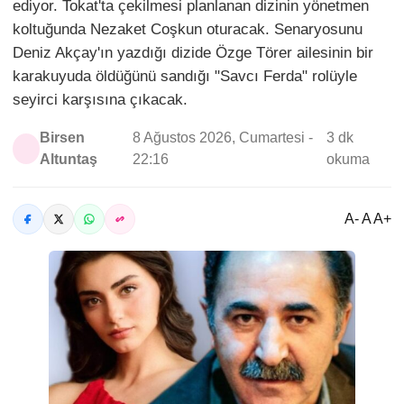
ediyor. Tokat'ta çekilmesi planlanan dizinin yönetmen
koltuğunda Nezaket Coşkun oturacak. Senaryosunu
Deniz Akçay'ın yazdığı dizide Özge Törer ailesinin bir
karakuyuda öldüğünü sandığı "Savcı Ferda" rolüyle
seyirci karşısına çıkacak.
Birsen
8 Ağustos 2026, Cumartesi -
3 dk
Altuntaş
22:16
okuma
A- A A+