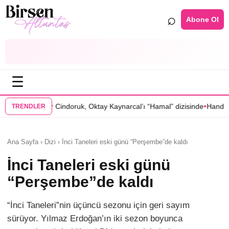
⌕
Abone Ol
☰
•
ndoruk, Oktay Kaynarcal’ı “Hamal” dizisinde
Hande Elaman, “Tutsak Se
TRENDLER
Ana Sayfa › Dizi › İnci Taneleri eski günü “Perşembe”de kaldı
İnci Taneleri eski günü
“Perşembe”de kaldı
“İnci Taneleri”nin üçüncü sezonu için geri sayım
sürüyor. Yılmaz Erdoğan’ın iki sezon boyunca