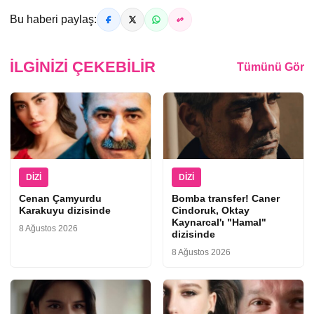
Bu haberi paylaş:
İLGINIZI ÇEKEBILIR
Tümünü Gör
DIZI
DIZI
Cenan Çamyurdu
Bomba transfer! Caner
Karakuyu dizisinde
Cindoruk, Oktay
Kaynarcal'ı "Hamal"
8 Ağustos 2026
dizisinde
8 Ağustos 2026