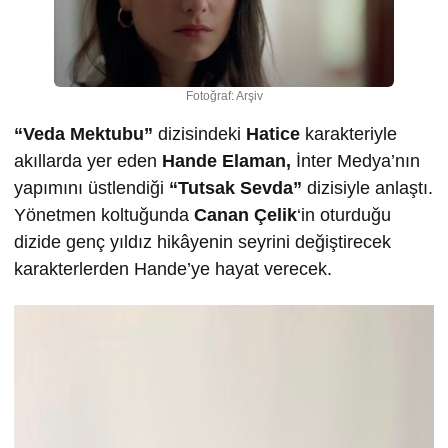
Fotoğraf: Arşiv
“Veda Mektubu”
dizisindeki
Hatice
karakteriyle
akıllarda yer eden
Hande Elaman,
İnter Medya’nın
yapımını üstlendiği
“Tutsak Sevda”
dizisiyle anlaştı.
Yönetmen koltuğunda
Canan Çelik
‘in oturduğu
dizide genç yıldız hikâyenin seyrini değiştirecek
karakterlerden Hande’ye hayat verecek.