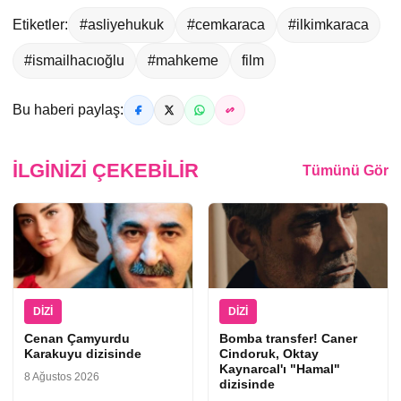
Etiketler:
#asliyehukuk
#cemkaraca
#ilkimkaraca
#ismailhacıoğlu
#mahkeme
film
Bu haberi paylaş:
İLGINIZI ÇEKEBILIR
Tümünü Gör
DIZI
DIZI
Cenan Çamyurdu
Bomba transfer! Caner
Karakuyu dizisinde
Cindoruk, Oktay
Kaynarcal'ı "Hamal"
8 Ağustos 2026
dizisinde