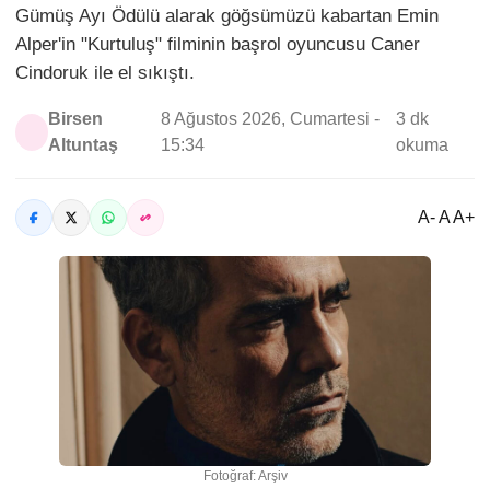
Gümüş Ayı Ödülü alarak göğsümüzü kabartan Emin
Alper'in "Kurtuluş" filminin başrol oyuncusu Caner
Cindoruk ile el sıkıştı.
Birsen
8 Ağustos 2026, Cumartesi -
3 dk
Altuntaş
15:34
okuma
A- A A+
Fotoğraf: Arşiv