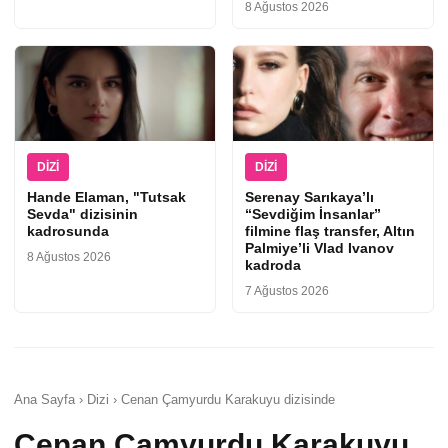
8 Ağustos 2026
DIZI
DIZI
Hande Elaman, "Tutsak
Serenay Sarıkaya’lı
Sevda" dizisinin
“Sevdiğim İnsanlar”
kadrosunda
filmine flaş transfer, Altın
Palmiye’li Vlad Ivanov
8 Ağustos 2026
kadroda
7 Ağustos 2026
Ana Sayfa › Dizi › Cenan Çamyurdu Karakuyu dizisinde
Cenan Çamyurdu Karakuyu