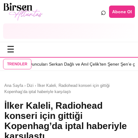
⌕
Abone Ol
☰
•
ları Serkan Dağlı ve Anıl Çelik’ten Şener Şen’e çağrı
Özcan Deniz: Erk
TRENDLER
Ana Sayfa › Dizi › İlker Kaleli, Radiohead konseri için gittiği
Kopenhag’da iptal haberiyle karşılaştı
İlker Kaleli, Radiohead
konseri için gittiği
Kopenhag’da iptal haberiyle
karşılaştı