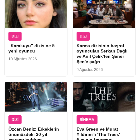
DIZI
DIZI
“Karakuyu” dizisine 5
Karma dizisinin başrol
yeni oyuncu
oyuncuları Serkan Dağlı
ve Anıl Çelik'ten Şener
10 Ağustos 2026
Şen'e çağrı
9 Ağustos 2026
DIZI
SINEMA
Özcan Deniz: Erkeklerin
Eva Green ve Murat
önümüzdeki 30 yıl
Yıldırım'lı 'The Trees'
marşını buldum
filminin fragmanı