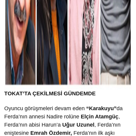
TOKAT’TA ÇEK
İLMESİ GÜNDEMDE
Oyuncu görüşmeleri devam eden
“Karakuyu”
da
Ferda’nın annesi Nadire rolüne
Elçin Atamgüç
,
Ferda’nın abisi Harun’a
U
ğur Uzunel
, Ferda’nın
eniştesine
Emrah Özdemir,
Ferda’nın ilk aşkı