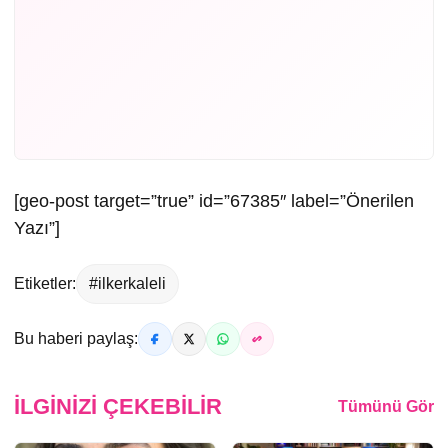
[geo-post target=”true” id=”67385″ label=”Önerilen
Yazı”]
Etiketler:
#ilkerkaleli
Bu haberi paylaş:
İLGINIZI ÇEKEBILIR
Tümünü Gör