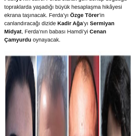
topraklarda yaşadığı büyük hesaplaşma hikâyesi
ekrana taşınacak. Ferda’yı
Özge Törer
’in
canlandıracağı dizide
Kadir Ağa
’yı
Sermiyan
Midyat
, Ferda’nın babası Hamdi’yi
Cenan
Çamyurdu
oynayacak.