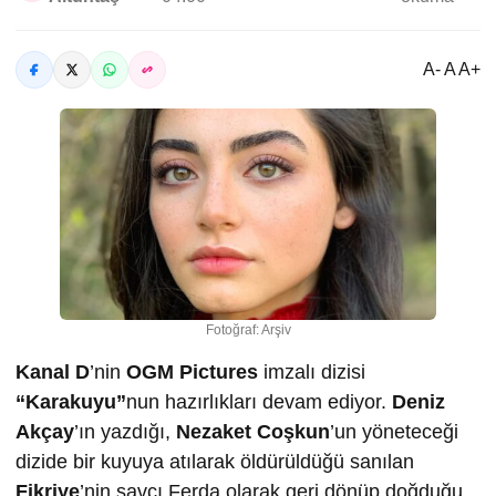
A- A A+
Fotoğraf: Arşiv
Kanal D
’nin
OGM Pictures
imzalı dizisi
“Karakuyu”
nun hazırlıkları devam ediyor.
Deniz
Akçay
’ın yazdığı,
Nezaket Coşkun
’un yöneteceği
dizide bir kuyuya atılarak öldürüldüğü sanılan
Fikriye
’nin savcı Ferda olarak geri dönüp doğduğu