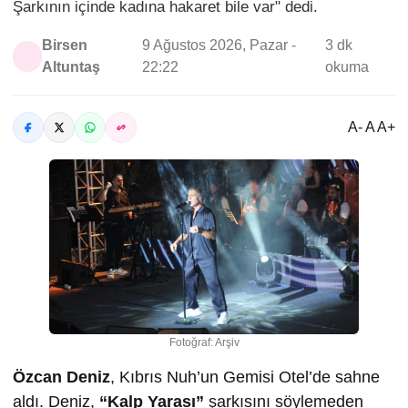
Şarkının içinde kadına hakaret bile var" dedi.
Birsen
9 Ağustos 2026, Pazar -
3 dk
Altuntaş
22:22
okuma
A- A A+
Fotoğraf: Arşiv
Özcan Deniz
, Kıbrıs Nuh’un Gemisi Otel’de sahne
aldı. Deniz,
“Kalp Yarası”
şarkısını söylemeden