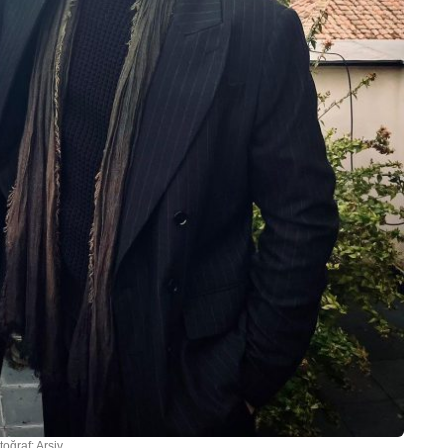
toğraf: Arşiv