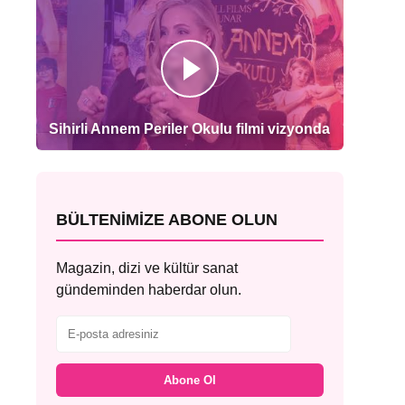
Sihirli Annem Periler Okulu filmi vizyonda
BÜLTENIMIZE ABONE OLUN
Magazin, dizi ve kültür sanat
gündeminden haberdar olun.
Abone Ol