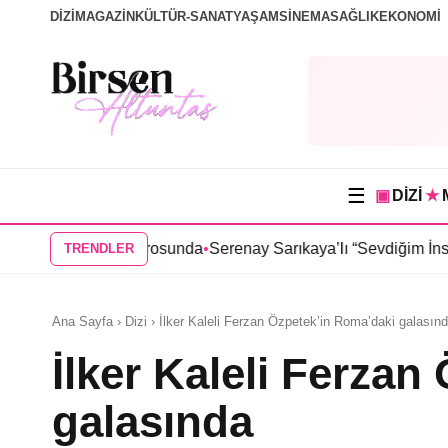
DİZİ
MAGAZİN
KÜLTÜR-SANAT
YAŞAM
SİNEMA
SAĞLIK
EKONOMİ
☰
▣
DİZİ
★
nin kadrosunda
•
Serenay Sarıkaya’lı “Sevdiğim İnsanlar” filmine 
TRENDLER
Ana Sayfa › Dizi › İlker Kaleli Ferzan Özpetek’in Roma’daki galasın
İlker Kaleli Ferza
galasında