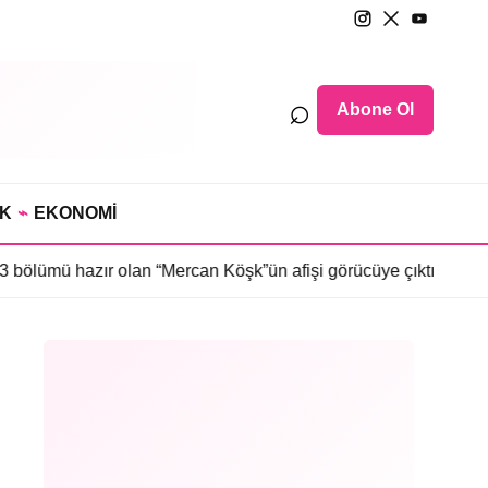
⌕
Abone Ol
IK
⌁
EKONOMİ
r olan “Mercan Köşk”ün afişi görücüye çıktı
•
İmroz’da Bahar’ın af