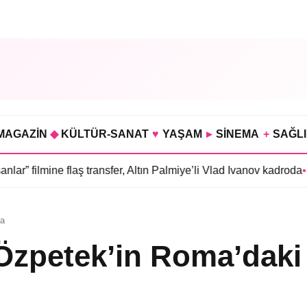
MAGAZİN
◆
KÜLTÜR-SANAT
♥
YAŞAM
▸
SİNEMA
+
SAĞL
flaş transfer, Altın Palmiye’li Vlad Ivanov kadroda
•
3 bölümü hazı
da
n Özpetek’in Roma’daki