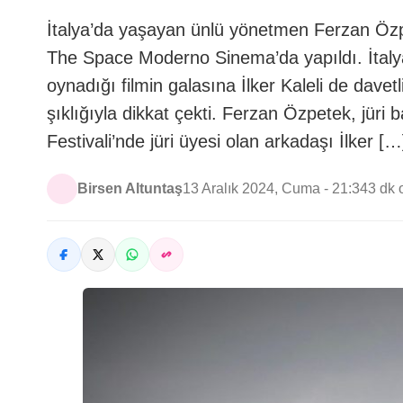
İtalya’da yaşayan ünlü yönetmen Ferzan Özpe
The Space Moderno Sinema’da yapıldı. İtalya
oynadığı filmin galasına İlker Kaleli de davetl
şıklığıyla dikkat çekti. Ferzan Özpetek, jüri
Festivali’nde jüri üyesi olan arkadaşı İlker […
Birsen Altuntaş
13 Aralık 2024, Cuma - 21:34
3 dk