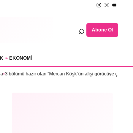
⌕
Abone Ol
IK
⌁
EKONOMİ
ır olan “Mercan Köşk”ün afişi görücüye çıktı
•
İmroz’da Bahar’ın 