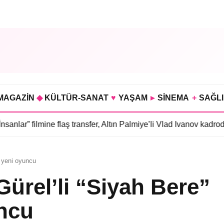
MAGAZİN
◆
KÜLTÜR-SANAT
♥
YAŞAM
▸
SİNEMA
+
SAĞL
 flaş transfer, Altın Palmiye’li Vlad Ivanov kadroda
•
3 bölümü haz
4 yeni oyuncu
Gürel’li “Siyah Bere”
uncu