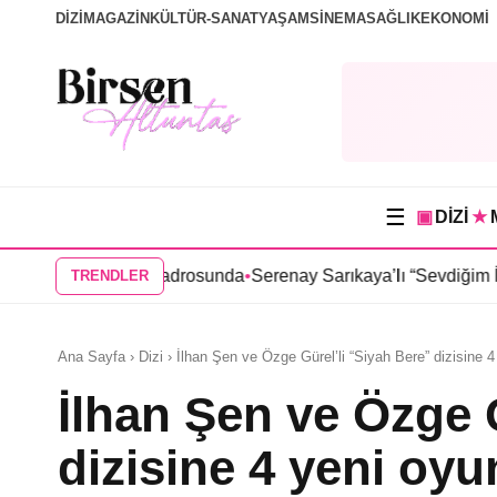
DİZİ
MAGAZİN
KÜLTÜR-SANAT
YAŞAM
SİNEMA
SAĞLIK
EKONOMİ
☰
▣
DİZİ
★
sinin kadrosunda
•
Serenay Sarıkaya’lı “Sevdiğim İnsanlar” filmine
TRENDLER
Ana Sayfa › Dizi › İlhan Şen ve Özge Gürel’li “Siyah Bere” dizisine 
İlhan Şen ve Özge 
dizisine 4 yeni oy