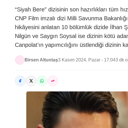
“Siyah Bere” dizisinin son hazırlıkları tüm h
CNP Film imzalı dizi Milli Savunma Bakanlığı’n
hikâyesini anlatan 10 bölümlük dizide İlhan
Nilgün ve Saygın Soysal ise dizinin kötü ad
Canpolat’ın yapımcılığını üstlendiği dizinin 
Birsen Altuntaş
3 Kasım 2024, Pazar - 17:04
3 dk 