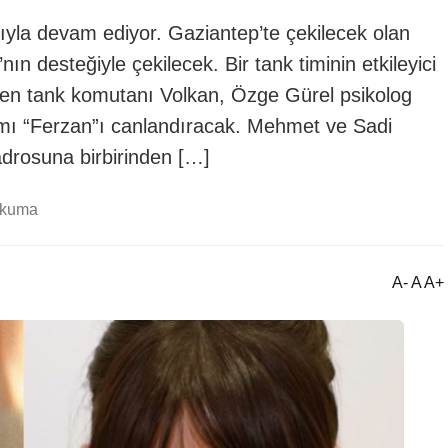
ızıyla devam ediyor. Gaziantep’te çekilecek olan
ın desteğiyle çekilecek. Bir tank timinin etkileyici
 Şen tank komutanı Volkan, Özge Gürel psikolog
amı “Ferzan”ı canlandıracak. Mehmet ve Sadi
kadrosuna birbirinden […]
okuma
A- A A+