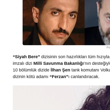
Fo
“Siyah Bere”
dizisinin son hazırlıkları tüm hızıy
imzalı dizi
Milli Savunma Bakanlığı
’nın desteğiyl
10 bölümlük dizide
İlhan Şen
tank komutanı Volk
dizinin kötü adamı
“Ferzan”
ı canlandıracak.