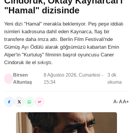
Cindoruk, Oktay Kaynarcal'ı
"Hamal" dizisinde
Yeni dizi "Hamal" merakla bekleniyor. Peş peşe iddialı
isimleri kadrosuna dahil eden Kaynarca, flaş bir
transfere daha imza attı. Berlin Film Festivali'nde
Gümüş Ayı Ödülü alarak göğsümüzü kabartan Emin
Alper'in "Kurtuluş" filminin başrol oyuncusu Caner
Cindoruk ile el sıkıştı.
Birsen
8 Ağustos 2026, Cumartesi -
3 dk
Altuntaş
15:34
okuma
A- A A+