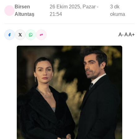
Birsen
26 Ekim 2025, Pazar -
3 dk
Altuntaş
21:54
okuma
A- A A+