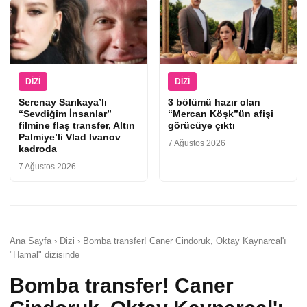
DIZI
DIZI
Serenay Sarıkaya’lı
3 bölümü hazır olan
“Sevdiğim İnsanlar”
“Mercan Köşk”ün afişi
filmine flaş transfer, Altın
görücüye çıktı
Palmiye’li Vlad Ivanov
7 Ağustos 2026
kadroda
7 Ağustos 2026
Ana Sayfa › Dizi › Bomba transfer! Caner Cindoruk, Oktay Kaynarcal'ı
"Hamal" dizisinde
Bomba transfer! Caner