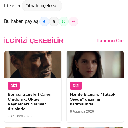
Etiketler:
#ibrahimçelikkol
Bu haberi paylaş:
İLGINIZI ÇEKEBILIR
Tümünü Gör
DIZI
DIZI
Bomba transfer! Caner
Hande Elaman, "Tutsak
Cindoruk, Oktay
Sevda" dizisinin
Kaynarcal'ı "Hamal"
kadrosunda
dizisinde
8 Ağustos 2026
8 Ağustos 2026