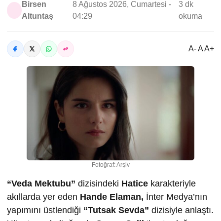
Birsen
8 Ağustos 2026, Cumartesi -
3 dk
Altuntaş
04:29
okuma
A- A A+
Fotoğraf: Arşiv
“Veda Mektubu”
dizisindeki
Hatice
karakteriyle
akıllarda yer eden
Hande Elaman,
İnter Medya’nın
yapımını üstlendiği
“Tutsak Sevda”
dizisiyle anlaştı.