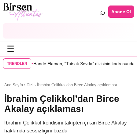
⌕
Abone Ol
☰
•
e Elaman, “Tutsak Sevda” dizisinin kadrosunda
Serenay Sarıkaya’lı “Se
TRENDLER
Ana Sayfa › Dizi › İbrahim Çelikkol’dan Birce Akalay açıklaması
İbrahim Çelikkol’dan Birce
Akalay açıklaması
İbrahim Çelikkol kendisini takipten çıkan Birce Akalay
hakkında sessizliğini bozdu