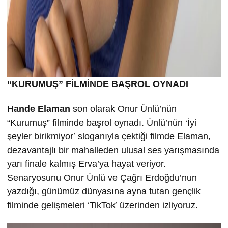
“KURUMU
Ş” FİLMİND
E BA
ŞROL OYNADI
Hande Elaman
son olarak Onur Ünlü’nün
“Kurumuş” filminde başrol oynadı. Ünlü’nün ‘İyi
şeyler birikmiyor’ sloganıyla çektiği filmde Elaman,
dezavantajlı bir mahalleden ulusal ses yarışmasında
yarı finale kalmış Erva’ya hayat veriyor.
Senaryosunu Onur Ünlü ve Çağrı Erdoğdu’nun
yazdığı, günümüz dünyasına ayna tutan gençlik
filminde gelişmeleri ‘TikTok’ üzerinden izliyoruz.