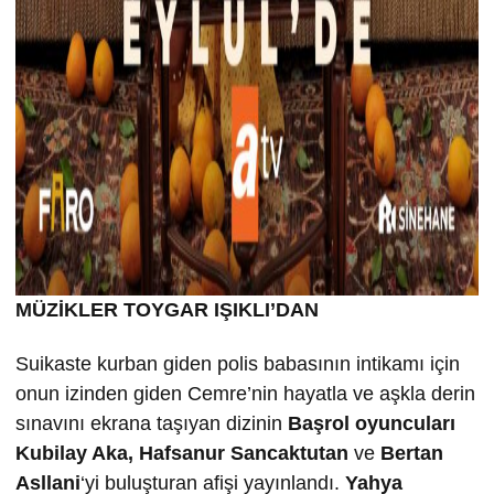
MÜZİKLER TOYGAR IŞIKLI’DAN
Suikaste kurban giden polis babasının intikamı için
onun izinden giden Cemre’nin hayatla ve aşkla derin
sınavını ekrana taşıyan dizinin
Ba
şrol oyuncuları
Kubilay Aka, Hafsanur Sancaktutan
ve
Bertan
Asllani
‘yi buluşturan afişi yayınlandı.
Yahya