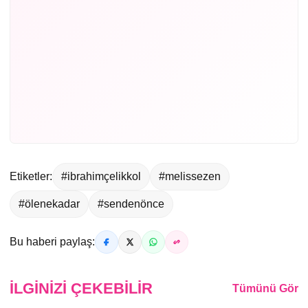
Etiketler:
#ibrahimçelikkol
#melissezen
#ölenekadar
#sendenönce
Bu haberi paylaş:
İLGINIZI ÇEKEBILIR
Tümünü Gör