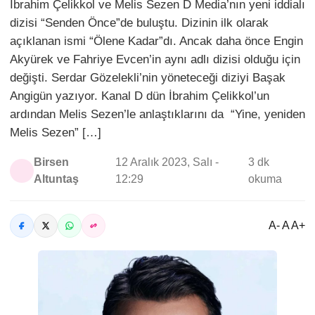
İbrahim Çelikkol ve Melis Sezen D Media’nın yeni iddialı
dizisi “Senden Önce”de buluştu. Dizinin ilk olarak
açıklanan ismi “Ölene Kadar”dı. Ancak daha önce Engin
Akyürek ve Fahriye Evcen’in aynı adlı dizisi olduğu için
değişti. Serdar Gözelekli’nin yöneteceği diziyi Başak
Angigün yazıyor. Kanal D dün İbrahim Çelikkol’un
ardından Melis Sezen’le anlaştıklarını da “Yine, yeniden
Melis Sezen” […]
Birsen
12 Aralık 2023, Salı -
3 dk
Altuntaş
12:29
okuma
A- A A+