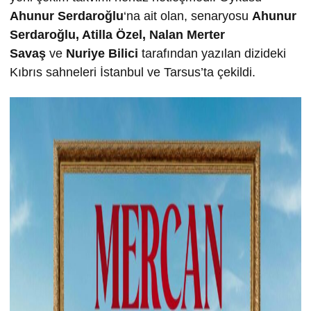
Ahunur Serdaro
ğ
lu
‘na ait olan, senaryosu
Ahunur
Serdaro
ğ
lu, Atilla Özel, Nalan Merter
Sava
ş
ve
Nuriye Bilici
tarafından yazılan dizideki
Kıbrıs sahneleri İstanbul ve Tarsus’ta çekildi.