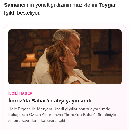
Samancı
‘nın yönettiği dizinin müziklerini
Toygar
I
ş
ıklı
besteliyor.
İLGILI HABER
İmroz’da Bahar’ın afişi yayınlandı
Halit Ergenç ile Meryem Uzerli'yi yıllar sonra aynı filmde
buluşturan Özcan Alper imzalı “İmroz'da Bahar”, ön afişiyle
sinemaseverlerin karşısına çıktı.