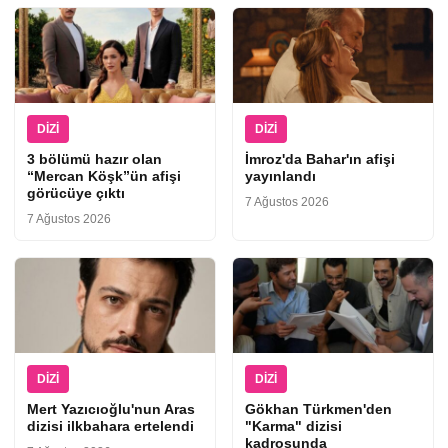
DIZI
DIZI
3 bölümü hazır olan
İmroz'da Bahar'ın afişi
“Mercan Köşk”ün afişi
yayınlandı
görücüye çıktı
7 Ağustos 2026
7 Ağustos 2026
DIZI
DIZI
Mert Yazıcıoğlu'nun Aras
Gökhan Türkmen'den
dizisi ilkbahara ertelendi
"Karma" dizisi
kadrosunda