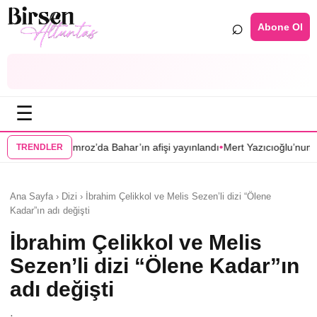
⌕
Abone Ol
☰
•
mroz’da Bahar’ın afişi yayınlandı
Mert Yazıcıoğlu’nun Aras dizisi ilkbah
TRENDLER
Ana Sayfa › Dizi › İbrahim Çelikkol ve Melis Sezen’li dizi “Ölene
Kadar”ın adı değişti
İbrahim Çelikkol ve Melis
Sezen’li dizi “Ölene Kadar”ın
adı değişti