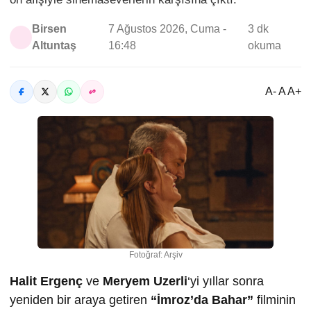
Birsen
7 Ağustos 2026, Cuma -
3 dk
Altuntaş
16:48
okuma
A- A A+
Fotoğraf: Arşiv
Halit Ergenç
ve
Meryem Uzerli
‘yi yıllar sonra
yeniden bir araya getiren
“İmroz’da Bahar”
filminin