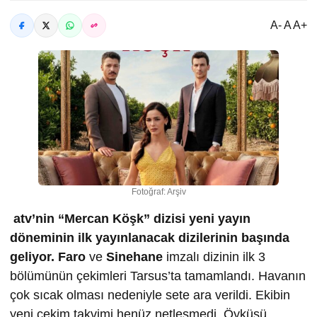
A- A A+
Fotoğraf: Arşiv
atv’nin “Mercan Köşk” dizisi yeni yayın
döneminin ilk yayınlanacak dizilerinin başında
geliyor.
Faro
ve
Sinehane
imzalı dizinin ilk 3
bölümünün çekimleri Tarsus’ta tamamlandı. Havanın
çok sıcak olması nedeniyle sete ara verildi. Ekibin
yeni çekim takvimi henüz netleşmedi. Öyküsü