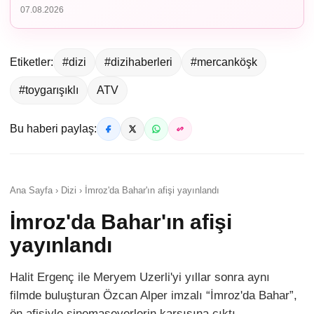
07.08.2026
Etiketler:
#dizi
#dizihaberleri
#mercanköşk
#toygarışıklı
ATV
Bu haberi paylaş:
Ana Sayfa › Dizi › İmroz'da Bahar'ın afişi yayınlandı
İmroz'da Bahar'ın afişi
yayınlandı
Halit Ergenç ile Meryem Uzerli'yi yıllar sonra aynı
filmde buluşturan Özcan Alper imzalı “İmroz'da Bahar”,
ön afişiyle sinemaseverlerin karşısına çıktı.