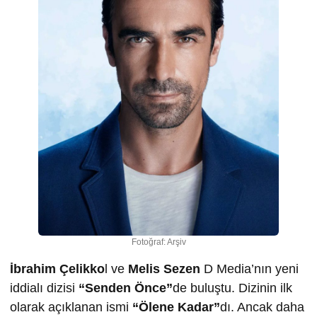
Fotoğraf: Arşiv
İbrahim Çelikko
l ve
Melis Sezen
D Media’nın yeni
iddialı dizisi
“Senden Önce”
de buluştu. Dizinin ilk
olarak açıklanan ismi
“Ölene Kadar”
dı. Ancak daha