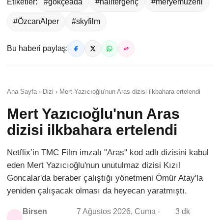
Etiketler:
#gökçeada
#halitergenç
#meryemuzerli
#ÖzcanAlper
#skyfilm
Bu haberi paylaş:
Ana Sayfa › Dizi › Mert Yazıcıoğlu'nun Aras dizisi ilkbahara ertelendi
Mert Yazıcıoğlu'nun Aras
dizisi ilkbahara ertelendi
Netflix’in TMC Film imzalı "Aras" kod adlı dizisini kabul
eden Mert Yazıcıoğlu'nun unutulmaz dizisi Kızıl
Goncalar'da beraber çalıştığı yönetmeni Ömür Atay'la
yeniden çalışacak olması da heyecan yaratmıştı.
Birsen
7 Ağustos 2026, Cuma -
3 dk