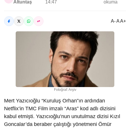
Altuntaş
14:47
okuma
A- A A+
Fotoğraf: Arşiv
Mert Yazıcıoğlu “Kuruluş Orhan”ın ardından
Netflix’in TMC Film imzalı “Aras” kod adlı dizisini
kabul etmişti. Yazıcıoğlu’nun unutulmaz dizisi Kızıl
Goncalar’da beraber çalıştığı yönetmeni Ömür