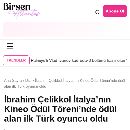
⌕
Abone Ol
☰
•
e’li Vlad Ivanov kadroda
3 bölümü hazır olan “Mercan Köşk”ün afişi görü
TRENDLER
Ana Sayfa › Dizi › İbrahim Çelikkol İtalya’nın Kineo Ödül Töreni’nde ödül
alan ilk Türk oyuncu oldu
İbrahim Çelikkol İtalya’nın
Kineo Ödül Töreni’nde ödül
alan ilk Türk oyuncu oldu