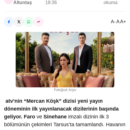
Altuntaş
18:36
okuma
A- A A+
Fotoğraf: Arşiv
atv’nin “Mercan Köşk” dizisi yeni yayın
döneminin ilk yayınlanacak dizilerinin başında
geliyor.
Faro
ve
Sinehane
imzalı dizinin ilk 3
bölümünün çekimleri Tarsus’ta tamamlandı. Havanın