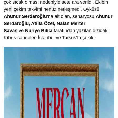
çok sıcak olması nedeniyle sete ara verildi. Ekibin
yeni çekim takvimi henüz netleşmedi. Öyküsü
Ahunur Serdaro
ğ
lu
‘na ait olan, senaryosu
Ahunur
Serdaro
ğ
lu, Atilla Özel, Nalan Merter
Sava
ş
ve
Nuriye Bilici
tarafından yazılan dizideki
Kıbrıs sahneleri İstanbul ve Tarsus’ta çekildi.