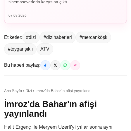
sinemaseverlerin karşısına çıktı.
07.08.2026
Etiketler:
#dizi
#dizihaberleri
#mercanköşk
#toygarışıklı
ATV
Bu haberi paylaş:
Ana Sayfa › Dizi › İmroz'da Bahar'ın afişi yayınlandı
İmroz'da Bahar'ın afişi
yayınlandı
Halit Ergenç ile Meryem Uzerli'yi yıllar sonra aynı