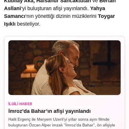
Kubilay Aka, Hafsanur Sancaktutan
ve
Bertan
Asllani
‘yi buluşturan afişi yayınlandı.
Yahya
Samancı
‘nın yönettiği dizinin müziklerini
Toygar
I
ş
ıklı
besteliyor.
İLGILI HABER
İmroz’da Bahar’ın afişi yayınlandı
Halit Ergenç ile Meryem Uzerli'yi yıllar sonra aynı filmde
buluşturan Özcan Alper imzalı “İmroz'da Bahar”, ön afişiyle