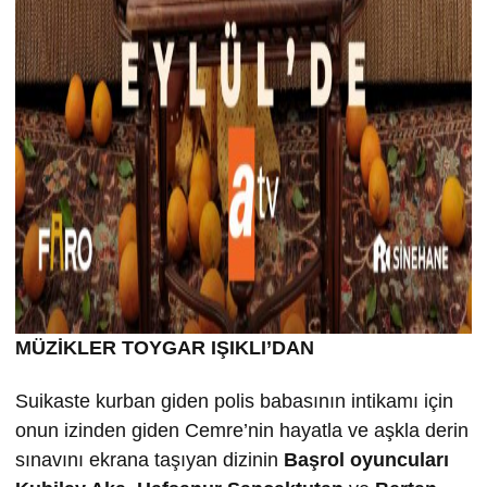
MÜZİKLER TOYGAR IŞIKLI’DAN
Suikaste kurban giden polis babasının intikamı için
onun izinden giden Cemre’nin hayatla ve aşkla derin
sınavını ekrana taşıyan dizinin
Ba
şrol oyuncuları