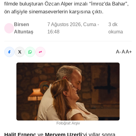
filmde buluşturan Özcan Alper imzalı “İmroz'da Bahar”,
ön afişiyle sinemaseverlerin karşısına çıktı.
Birsen
7 Ağustos 2026, Cuma -
3 dk
Altuntaş
16:48
okuma
A- A A+
Fotoğraf: Arşiv
Halit Ergenç
ve
Meryem Uzerli
‘yi yıllar sonra