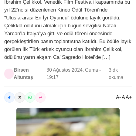
İbrahim Çelikkol, Venedik Film Festivali kapsamında bu
yıl 22’ncisi düzenlenen Kineo Ödül Töreni’nde
“Uluslararası En İyi Oyuncu” ödülüne layık görüldü.
Çelikkol ödülünü almak için bugün sevgilisi Natali
Yarcan’la İtalya’ya gitti ve ödül töreni öncesinde
gerçekleştirilen basın toplantısına katıldı. Bu ödüle layık
görülen İlk Türk erkek oyuncu olan İbrahim Çelikkol,
ödülünü yarın akşam Ca’ Sagredo Hotel’de […]
Birsen
30 Ağustos 2024, Cuma -
3 dk
Altuntaş
19:17
okuma
A- A A+