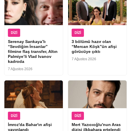
DIZI
DIZI
Serenay Sarıkaya’lı
3 bölümü hazır olan
“Sevdiğim İnsanlar”
“Mercan Köşk”ün afişi
filmine flaş transfer, Altın
görücüye çıktı
Palmiye’li Vlad Ivanov
7 Ağustos 2026
kadroda
7 Ağustos 2026
DIZI
DIZI
İmroz'da Bahar'ın afişi
Mert Yazıcıoğlu'nun Aras
yayınlandı
dizisi ilkbahara ertelendi