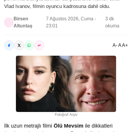
Vlad Ivanov, filmin oyuncu kadrosuna dahil oldu.
Birsen
7 Ağustos 2026, Cuma -
3 dk
Altuntaş
23:01
okuma
A- A A+
Fotoğraf: Arşiv
İlk uzun metrajlı filmi
Ölü Mevsim
ile dikkatleri