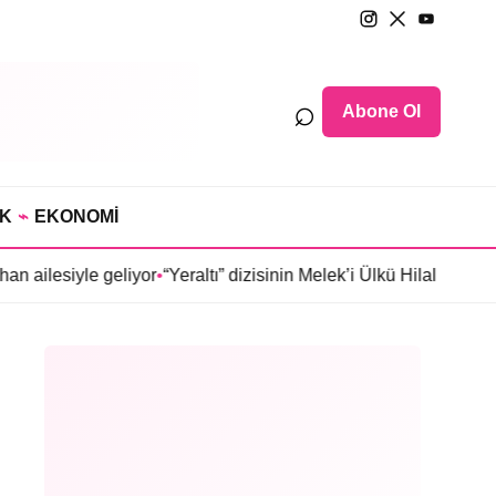
⌕
Abone Ol
IK
⌁
EKONOMİ
e geliyor
•
“Yeraltı” dizisinin Melek’i Ülkü Hilal Çiftçi’nin baba