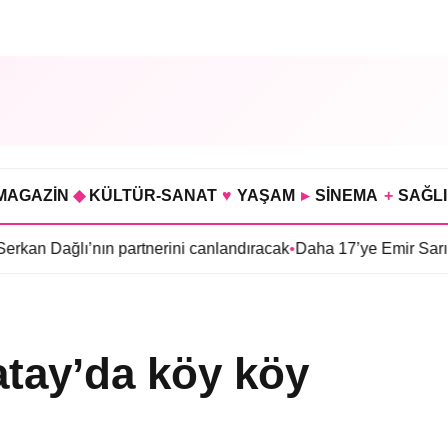
MAGAZİN
◆
KÜLTÜR-SANAT
♥
YAŞAM
▸
SİNEMA
+
SAĞL
ı’nın partnerini canlandıracak
•
Daha 17’ye Emir Sarıhan ailesiyl
atay’da köy köy