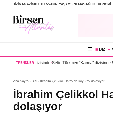
DİZİ
MAGAZİN
KÜLTÜR-SANAT
YAŞAM
SİNEMA
SAĞLIK
EKONOMİ
☰
▣
DİZİ
★
u Yer” dizisinde
•
Selin Türkmen “Karma” dizisinde Serkan Dağl
TRENDLER
Ana Sayfa › Dizi › İbrahim Çelikkol Hatay’da köy köy dolaşıyor
İbrahim Çelikkol H
dolaşıyor