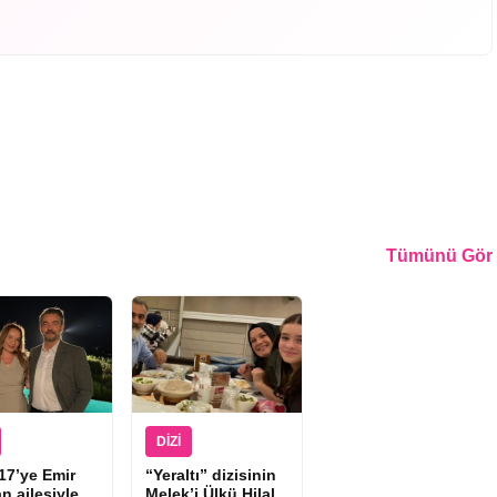
Tümünü Gör
DIZI
17’ye Emir
“Yeraltı” dizisinin
n ailesiyle
Melek’i Ülkü Hilal