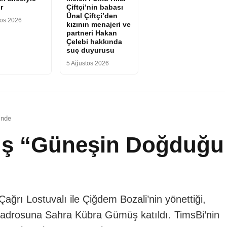
r
Çiftçi’nin babası
Ünal Çiftçi’den
tos 2026
kızının menajeri ve
partneri Hakan
Çelebi hakkında
suç duyurusu
5 Ağustos 2026
inde
ş “Güneşin Doğduğu
ğrı Lostuvalı ile Çiğdem Bozali’nin yönettiği,
 kadrosuna Sahra Kübra Gümüş katıldı. TimsBi’nin