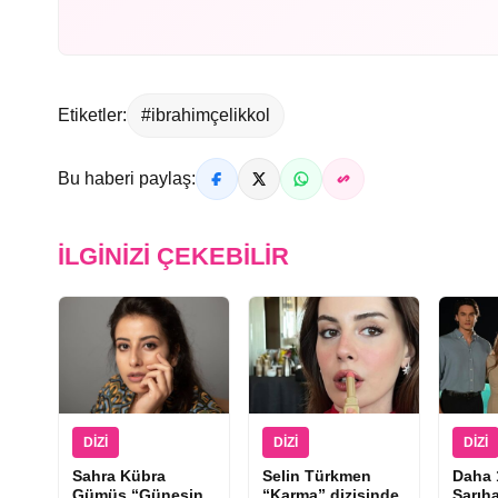
Etiketler:
#ibrahimçelikkol
Bu haberi paylaş:
İLGINIZI ÇEKEBILIR
DIZI
DIZI
DIZI
Sahra Kübra
Selin Türkmen
Daha 
Gümüş “Güneşin
“Karma” dizisinde
Sarıha