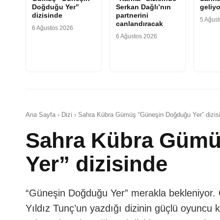
Doğduğu Yer”
Serkan Dağlı’nın
geliyo
dizisinde
partnerini
5 Ağus
canlandıracak
6 Ağustos 2026
6 Ağustos 2026
Ana Sayfa › Dizi › Sahra Kübra Gümüş “Güneşin Doğduğu Yer” dizis
Sahra Kübra Gümü
Yer” dizisinde
“Güneşin Doğduğu Yer” merakla bekleniyor. Ça
Yıldız Tunç’un yazdığı dizinin güçlü oyuncu