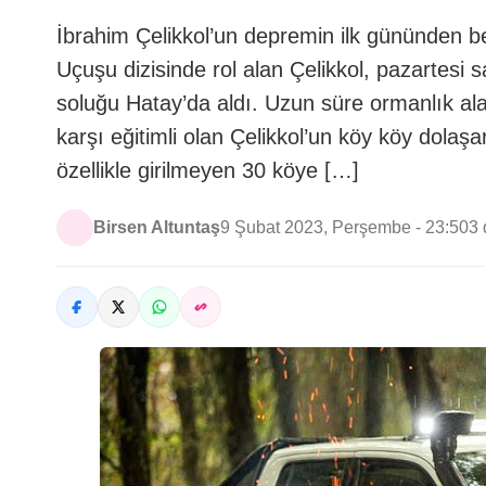
İbrahim Çelikkol’un depremin ilk gününden be
Uçuşu dizisinde rol alan Çelikkol, pazartesi 
soluğu Hatay’da aldı. Uzun süre ormanlık al
karşı eğitimli olan Çelikkol’un köy köy dolaş
özellikle girilmeyen 30 köye […]
Birsen Altuntaş
9 Şubat 2023, Perşembe - 23:50
3