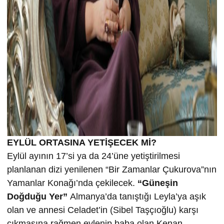
EYLÜL ORTASINA YETİŞECEK Mİ?
Eylül ayının 17’si ya da 24’üne yetiştirilmesi
planlanan dizi yenilenen “Bir Zamanlar Çukurova”nın
Yamanlar Konağı’nda çekilecek.
“Güneşin
Doğduğu Yer”
Almanya’da tanıştığı Leyla’ya aşık
olan ve annesi Celadet’in (Sibel Taşçıoğlu) karşı
çıkmasına rağmen evlenip baba olan Kenan