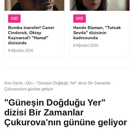
DIZI
DIZI
Bomba transfer! Caner
Hande Elaman, "Tutsak
Cindoruk, Oktay
Sevda" dizisinin
Kaynarcal'ı "Hamal"
kadrosunda
dizisinde
8 Ağustos 2026
8 Ağustos 2026
Ana Sayfa › Dizi › "Güneşin Doğduğu Yer" dizisi Bir Zamanlar
Çukurova'nın gününe geliyor
"Güneşin Doğduğu Yer"
dizisi Bir Zamanlar
Çukurova'nın gününe geliyor