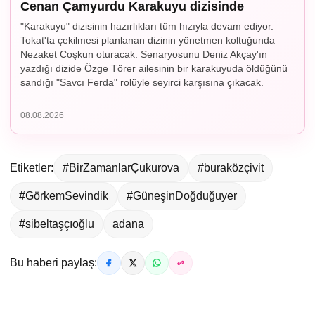
Cenan Çamyurdu Karakuyu dizisinde
"Karakuyu" dizisinin hazırlıkları tüm hızıyla devam ediyor.
Tokat'ta çekilmesi planlanan dizinin yönetmen koltuğunda
Nezaket Coşkun oturacak. Senaryosunu Deniz Akçay'ın
yazdığı dizide Özge Törer ailesinin bir karakuyuda öldüğünü
sandığı "Savcı Ferda" rolüyle seyirci karşısına çıkacak.
08.08.2026
Etiketler:
#BirZamanlarÇukurova
#buraközçivit
#GörkemSevindik
#GüneşinDoğduğuyer
#sibeltaşçıoğlu
adana
Bu haberi paylaş: