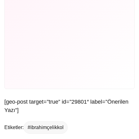
[geo-post target=”true” id=”29801″ label=”Önerilen
Yazı”]
Etiketler:
#ibrahimçelikkol