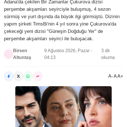
Adana'da çekilen Bir Zamanlar Çukurova dizisi
perşembe akşamları seyirciyle buluşmuş, 4 sezon
sürmüş ve yurt dışında da büyük ilgi görmüştü. Dizinin
yapım şirketi TimsBi'nin 4 yıl sonra yine Çukurova'da
çekeceği yeni dizisi "Güneşin Doğduğu Yer" de
perşembe akşamları seyirci ile buluşacak.
Birsen
9 Ağustos 2026, Pazar -
3 dk
Altuntaş
04:13
okuma
A- A A+