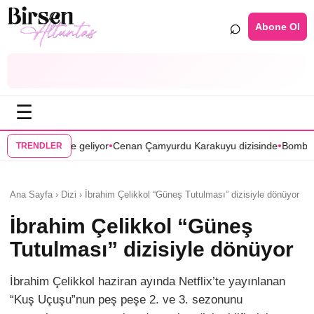
⌕
Abone Ol
☰
•
•
or
Cenan Çamyurdu Karakuyu dizisinde
Bomba transfer! Caner Cindoru
TRENDLER
Ana Sayfa › Dizi › İbrahim Çelikkol “Güneş Tutulması” dizisiyle dönüyor
İbrahim Çelikkol “Güneş
Tutulması” dizisiyle dönüyor
İbrahim Çelikkol haziran ayında Netflix’te yayınlanan
“Kuş Uçuşu”nun peş peşe 2. ve 3. sezonunu