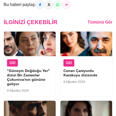
Bu haberi paylaş:
İLGINIZI ÇEKEBILIR
Tümünü Gör
DIZI
DIZI
"Güneşin Doğduğu Yer"
Cenan Çamyurdu
dizisi Bir Zamanlar
Karakuyu dizisinde
Çukurova'nın gününe
8 Ağustos 2026
geliyor
9 Ağustos 2026