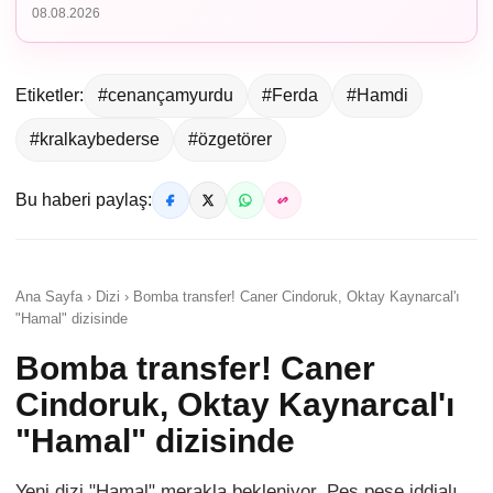
08.08.2026
Etiketler:
#cenançamyurdu
#Ferda
#Hamdi
#kralkaybederse
#özgetörer
Bu haberi paylaş:
Ana Sayfa › Dizi › Bomba transfer! Caner Cindoruk, Oktay Kaynarcal'ı
"Hamal" dizisinde
Bomba transfer! Caner
Cindoruk, Oktay Kaynarcal'ı
"Hamal" dizisinde
Yeni dizi "Hamal" merakla bekleniyor. Peş peşe iddialı