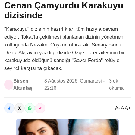
Cenan Çamyurdu Karakuyu
dizisinde
"Karakuyu" dizisinin hazırlıkları tüm hızıyla devam
ediyor. Tokat'ta çekilmesi planlanan dizinin yönetmen
koltuğunda Nezaket Coşkun oturacak. Senaryosunu
Deniz Akçay'ın yazdığı dizide Özge Törer ailesinin bir
karakuyuda öldüğünü sandığı "Savcı Ferda" rolüyle
seyirci karşısına çıkacak.
Birsen
8 Ağustos 2026, Cumartesi -
3 dk
Altuntaş
22:16
okuma
A- A A+