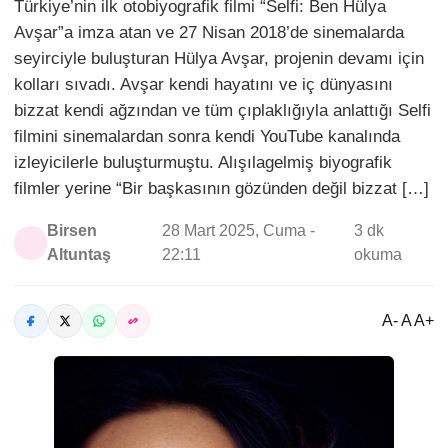
Türkiye’nin ilk otobiyografik filmi “Selfi: Ben Hülya
Avşar”a imza atan ve 27 Nisan 2018’de sinemalarda
seyirciyle buluşturan Hülya Avşar, projenin devamı için
kolları sıvadı. Avşar kendi hayatını ve iç dünyasını
bizzat kendi ağzından ve tüm çıplaklığıyla anlattığı Selfi
filmini sinemalardan sonra kendi YouTube kanalında
izleyicilerle buluşturmuştu. Alışılagelmiş biyografik
filmler yerine “Bir başkasının gözünden değil bizzat […]
Birsen
28 Mart 2025, Cuma -
3 dk
Altuntaş
22:11
okuma
A- A A+