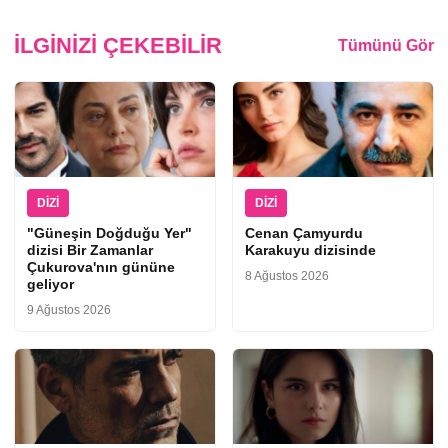
İLGINIZI ÇEKEBILIR
Tümünü Gör
DIZI
DIZI
"Güneşin Doğduğu Yer"
Cenan Çamyurdu
dizisi Bir Zamanlar
Karakuyu dizisinde
Çukurova'nın gününe
8 Ağustos 2026
geliyor
9 Ağustos 2026