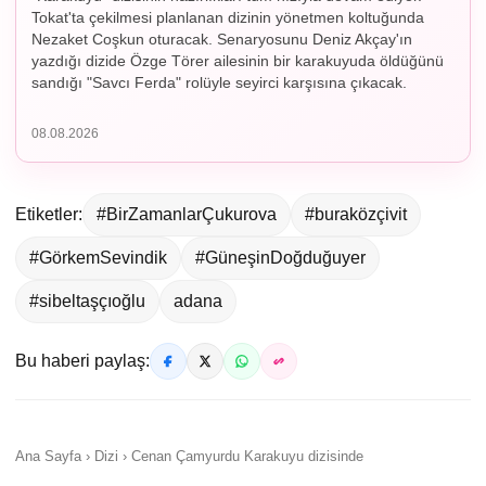
Tokat'ta çekilmesi planlanan dizinin yönetmen koltuğunda
Nezaket Coşkun oturacak. Senaryosunu Deniz Akçay'ın
yazdığı dizide Özge Törer ailesinin bir karakuyuda öldüğünü
sandığı "Savcı Ferda" rolüyle seyirci karşısına çıkacak.
08.08.2026
Etiketler:
#BirZamanlarÇukurova
#buraközçivit
#GörkemSevindik
#GüneşinDoğduğuyer
#sibeltaşçıoğlu
adana
Bu haberi paylaş:
Ana Sayfa › Dizi › Cenan Çamyurdu Karakuyu dizisinde