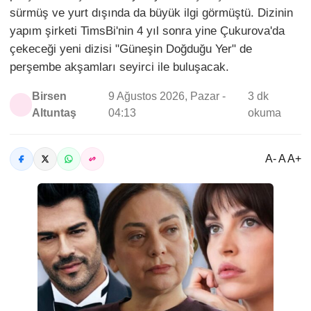
sürmüş ve yurt dışında da büyük ilgi görmüştü. Dizinin
yapım şirketi TimsBi'nin 4 yıl sonra yine Çukurova'da
çekeceği yeni dizisi "Güneşin Doğduğu Yer" de
perşembe akşamları seyirci ile buluşacak.
Birsen
9 Ağustos 2026, Pazar -
3 dk
Altuntaş
04:13
okuma
A- A A+