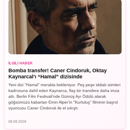
İLGILI HABER
Bomba transfer! Caner Cindoruk, Oktay
Kaynarcal’ı “Hamal” dizisinde
Yeni dizi "Hamal" merakla bekleniyor. Peş peşe iddialı isimleri
kadrosuna dahil eden Kaynarca, flaş bir transfere daha imza
attı. Berlin Film Festivali'nde Gümüş Ayı Ödülü alarak
göğsümüzü kabartan Emin Alper'in "Kurtuluş" filminin başrol
oyuncusu Caner Cindoruk ile el sıkıştı.
08.08.2026