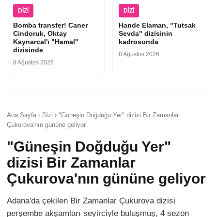
DIZI
DIZI
Bomba transfer! Caner
Hande Elaman, "Tutsak
Cindoruk, Oktay
Sevda" dizisinin
Kaynarcal'ı "Hamal"
kadrosunda
dizisinde
8 Ağustos 2026
8 Ağustos 2026
Ana Sayfa › Dizi › "Güneşin Doğduğu Yer" dizisi Bir Zamanlar
Çukurova'nın gününe geliyor
"Güneşin Doğduğu Yer"
dizisi Bir Zamanlar
Çukurova'nın gününe geliyor
Adana'da çekilen Bir Zamanlar Çukurova dizisi
perşembe akşamları seyirciyle buluşmuş, 4 sezon