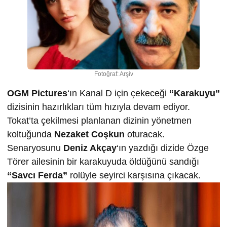
Fotoğraf: Arşiv
OGM Pictures
‘ın Kanal D için çekeceği
“Karakuyu”
dizisinin hazırlıkları tüm hızıyla devam ediyor.
Tokat’ta çekilmesi planlanan dizinin yönetmen
koltuğunda
Nezaket Coşkun
oturacak.
Senaryosunu
Deniz Akçay
‘ın yazdığı dizide Özge
Törer ailesinin bir karakuyuda öldüğünü sandığı
“Savcı Ferda”
rolüyle seyirci karşısına çıkacak.