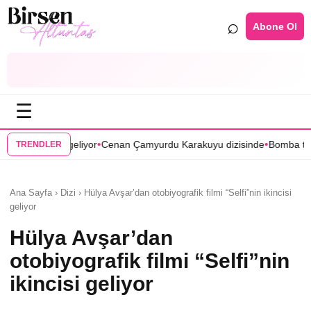
⌕
Abone Ol
☰
•
•
Cenan Çamyurdu Karakuyu dizisinde
Bomba transfer! Caner Cindoruk,
TRENDLER
Ana Sayfa › Dizi › Hülya Avşar’dan otobiyografik filmi “Selfi”nin ikincisi
geliyor
Hülya Avşar’dan
otobiyografik filmi “Selfi”nin
ikincisi geliyor