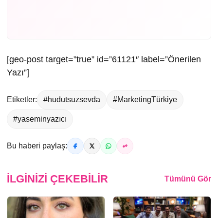
[geo-post target=”true” id=”61121″ label=”Önerilen
Yazı”]
Etiketler:
#hudutsuzsevda
#MarketingTürkiye
#yaseminyazıcı
Bu haberi paylaş:
İLGINIZI ÇEKEBILIR
Tümünü Gör