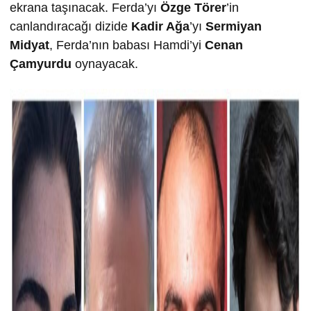
ekrana taşınacak. Ferda’yı
Özge Törer
’in
canlandıracağı dizide
Kadir Ağa
’yı
Sermiyan
Midyat
, Ferda’nın babası Hamdi’yi
Cenan
Çamyurdu
oynayacak.