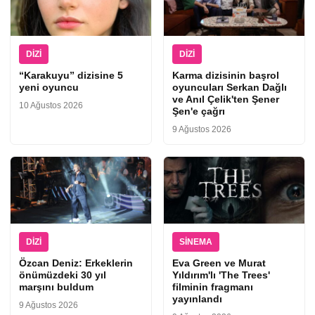
DIZI
DIZI
“Karakuyu” dizisine 5
Karma dizisinin başrol
yeni oyuncu
oyuncuları Serkan Dağlı
ve Anıl Çelik'ten Şener
10 Ağustos 2026
Şen'e çağrı
9 Ağustos 2026
DIZI
SINEMA
Özcan Deniz: Erkeklerin
Eva Green ve Murat
önümüzdeki 30 yıl
Yıldırım'lı 'The Trees'
marşını buldum
filminin fragmanı
yayınlandı
9 Ağustos 2026