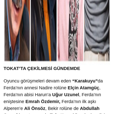
TOKAT’TA ÇEK
İLMESİ GÜNDEMDE
Oyuncu görüşmeleri devam eden
“Karakuyu”
da
Ferda’nın annesi Nadire rolüne
Elçin Atamgüç
,
Ferda’nın abisi Harun’a
U
ğur Uzunel
, Ferda’nın
eniştesine
Emrah Özdemir,
Ferda’nın ilk aşkı
Alperen’e
Ali Önsöz
, Bekir rolüne de
Abdullah