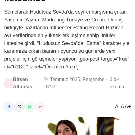
Son olarak Hudutsuz Sevda‘da seyirci karşısına çıkan
Yasemin Yazıcı, Marketing Türkiye ve CreatorDen iş
birliğiyle hazırlanan Influencer Rating Report Haziran
ayı verilerinde en yüksek etkileşime sahip ünlüler
listesine girdi. “Hudutsuz Sevda”da “Esma” karakteriyle
karşımıza çıkan başarılı oyuncu şu günlerde yeni
projeler için görüşmeler yapıyor. [geo-post target=”true”
id=”61121″ label=”Önerilen Yazı”]
Birsen
24 Temmuz 2025, Perşembe -
3 dk
Altuntaş
18:53
okuma
A- A A+