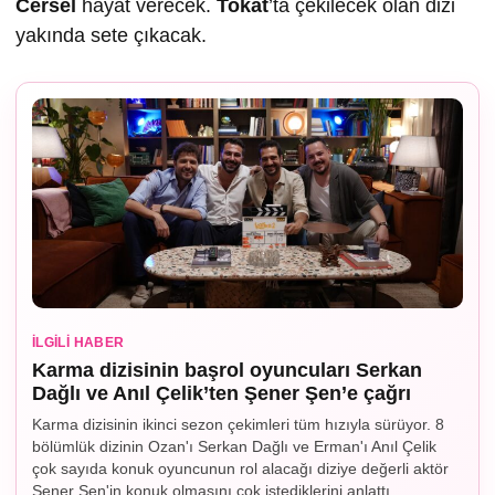
Cersel
hayat verecek.
Tokat
’ta çekilecek olan dizi
yakında sete çıkacak.
İLGILI HABER
Karma dizisinin başrol oyuncuları Serkan
Dağlı ve Anıl Çelik’ten Şener Şen’e çağrı
Karma dizisinin ikinci sezon çekimleri tüm hızıyla sürüyor. 8
bölümlük dizinin Ozan'ı Serkan Dağlı ve Erman'ı Anıl Çelik
çok sayıda konuk oyuncunun rol alacağı diziye değerli aktör
Şener Şen'in konuk olmasını çok istediklerini anlattı.