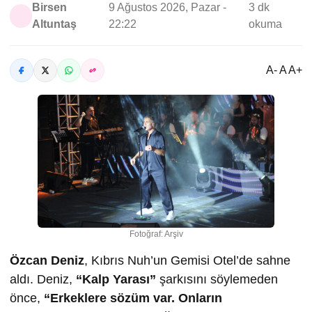
Birsen
9 Ağustos 2026, Pazar -
3 dk
Altuntaş
22:22
okuma
A- A A+
Fotoğraf: Arşiv
Özcan Deniz
, Kıbrıs Nuh’un Gemisi Otel’de sahne
aldı. Deniz,
“Kalp Yarası”
şarkısını söylemeden
önce,
“Erkeklere sözüm var. Onların