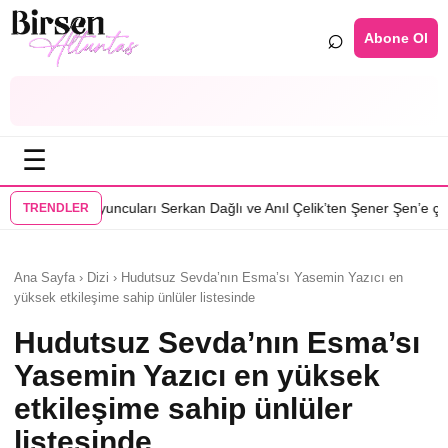
⌕
Abone Ol
☰
•
arı Serkan Dağlı ve Anıl Çelik’ten Şener Şen’e çağrı
Özcan Deniz: Erke
TRENDLER
Ana Sayfa › Dizi › Hudutsuz Sevda’nın Esma’sı Yasemin Yazıcı en
yüksek etkileşime sahip ünlüler listesinde
Hudutsuz Sevda’nın Esma’sı
Yasemin Yazıcı en yüksek
etkileşime sahip ünlüler
listesinde