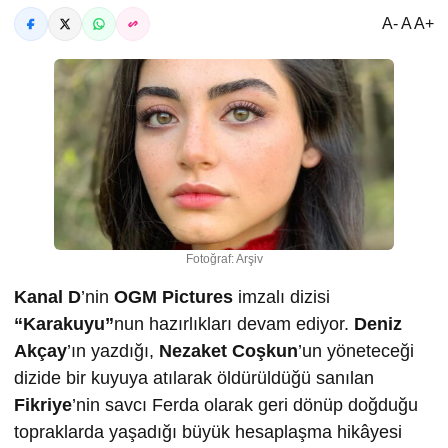
A- A A+
Fotoğraf: Arşiv
Kanal D
’nin
OGM Pictures
imzalı dizisi
“Karakuyu”
nun hazırlıkları devam ediyor.
Deniz
Akçay
’ın yazdığı,
Nezaket Coşkun
’un yöneteceği
dizide bir kuyuya atılarak öldürüldüğü sanılan
Fikriye
’nin savcı Ferda olarak geri dönüp doğduğu
topraklarda yaşadığı büyük hesaplaşma hikâyesi