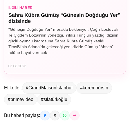
İLGILI HABER
Sahra Kübra Gümüş “Güneşin Doğduğu Yer”
dizisinde
“Güneşin Doğduğu Yer” merakla bekleniyor. Çağrı Lostuvalı
ile Çiğdem Bozali’nin yönettiği, Yıldız Tunç’un yazdığı dizinin
güçlü oyuncu kadrosuna Sahra Kübra Gümüş katıldı.
TimsBi’nin Adana’da çekeceği yeni dizide Gümüş ”Ahsen”
rolüne hayat verecek.
06.08.2026
Etiketler:
#GrandMaisonİstanbul
#kerembürsin
#primevideo
#sılatürkoğlu
Bu haberi paylaş: