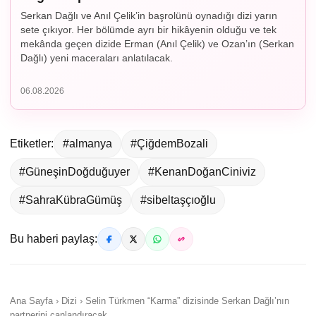
Serkan Dağlı ve Anıl Çelik’in başrolünü oynadığı dizi yarın
sete çıkıyor. Her bölümde ayrı bir hikâyenin olduğu ve tek
mekânda geçen dizide Erman (Anıl Çelik) ve Ozan’ın (Serkan
Dağlı) yeni maceraları anlatılacak.
06.08.2026
Etiketler:
#almanya
#ÇiğdemBozali
#GüneşinDoğduğuyer
#KenanDoğanCiniviz
#SahraKübraGümüş
#sibeltaşçıoğlu
Bu haberi paylaş:
Ana Sayfa › Dizi › Selin Türkmen “Karma” dizisinde Serkan Dağlı’nın
partnerini canlandıracak