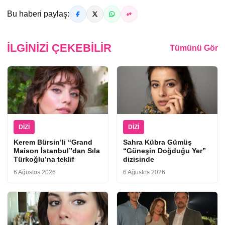
Bu haberi paylaş:
İLGINIZI ÇEKEBILIR
Tümünü Gör
DIZI
DIZI
Kerem Bürsin’li “Grand
Sahra Kübra Gümüş
Maison İstanbul”dan Sıla
“Güneşin Doğduğu Yer”
Türkoğlu’na teklif
dizisinde
6 Ağustos 2026
6 Ağustos 2026