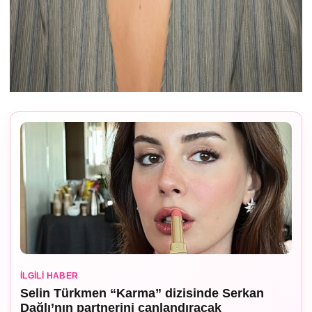
İLGILI HABER
Selin Türkmen “Karma” dizisinde Serkan
Dağlı’nın partnerini canlandıracak