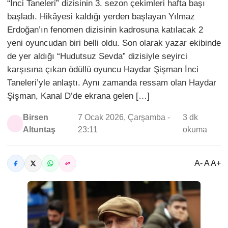
“İnci Taneleri” dizisinin 3. sezon çekimleri hafta başı
başladı. Hikâyesi kaldığı yerden başlayan Yılmaz
Erdoğan’ın fenomen dizisinin kadrosuna katılacak 2
yeni oyuncudan biri belli oldu. Son olarak yazar ekibinde
de yer aldığı “Hudutsuz Sevda” dizisiyle seyirci
karşısına çıkan ödüllü oyuncu Haydar Şişman İnci
Taneleri’yle anlaştı. Aynı zamanda ressam olan Haydar
Şişman, Kanal D’de ekrana gelen […]
Birsen
7 Ocak 2026, Çarşamba -
3 dk
Altuntaş
23:11
okuma
A- A A+