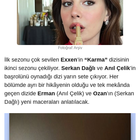
Fotoğraf: Arşiv
İlk sezonu çok sevilen
Exxen
’in
“Karma”
dizisinin
ikinci sezonu çekiliyor.
Serkan Dağlı
ve
Anıl Çelik
’in
başrolünü oynadığı dizi yarın sete çıkıyor. Her
bölümde ayrı bir hikâyenin olduğu ve tek mekânda
geçen dizide
Erman
(Anıl Çelik) ve
Ozan
’ın (Serkan
Dağlı) yeni maceraları anlatılacak.