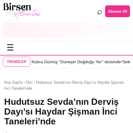
⌕
Abone Ol
☰
•
ra Gümüş “Güneşin Doğduğu Yer” dizisinde
Selin Türkmen “Karma” diz
TRENDLER
Ana Sayfa › Dizi › Hudutsuz Sevda’nın Derviş Dayı’sı Haydar Şişman
İnci Taneleri’nde
Hudutsuz Sevda’nın Derviş
Dayı’sı Haydar Şişman İnci
Taneleri’nde