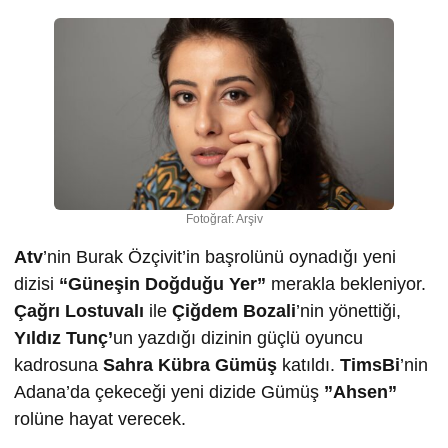
Fotoğraf: Arşiv
Atv
’nin Burak Özçivit’in başrolünü oynadığı yeni
dizisi
“Güneşin Doğduğu Yer”
merakla bekleniyor.
Çağrı Lostuvalı
ile
Çiğdem Bozali
’nin yönettiği,
Yıldız Tunç’
un yazdığı dizinin güçlü oyuncu
kadrosuna
Sahra Kübra Gümüş
katıldı.
TimsBi
’nin
Adana’da çekeceği yeni dizide Gümüş
”Ahsen”
rolüne hayat verecek.