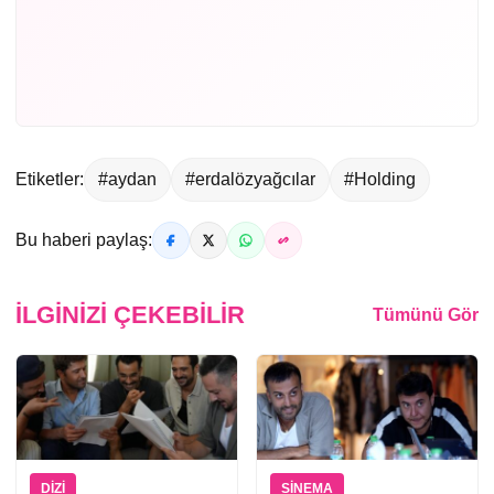
Etiketler:
#aydan
#erdalözyağcılar
#Holding
Bu haberi paylaş:
İLGINIZI ÇEKEBILIR
Tümünü Gör
DIZI
SINEMA