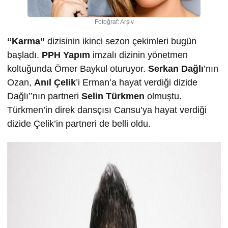
Fotoğraf: Arşiv
“Karma”
dizisinin ikinci sezon çekimleri bugün
başladı.
PPH Yapım
imzalı dizinin yönetmen
koltuğunda Ömer Baykul oturuyor.
Serkan Dağlı
’nın
Ozan,
Anıl Çelik
’i Erman’a hayat verdiği dizide
Dağlı’’nın partneri
Selin Türkmen
olmuştu.
Türkmen’in direk dansçısı Cansu’ya hayat verdiği
dizide Çelik’in partneri de belli oldu.