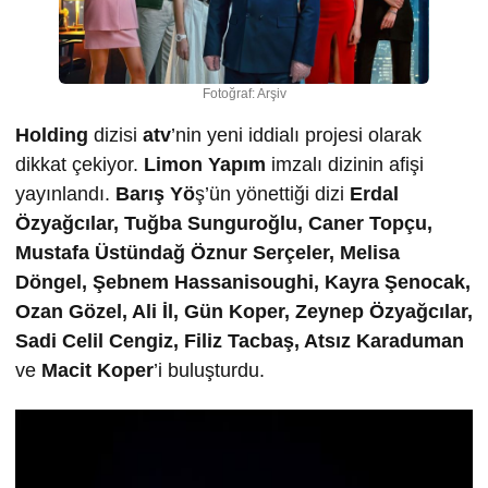
Fotoğraf: Arşiv
Holding
dizisi
atv
’nin yeni iddialı projesi olarak
dikkat çekiyor.
Limon Yapım
imzalı dizinin afişi
yayınlandı.
Barış Yö
ş’ün yönettiği dizi
Erdal
Özyağcılar, Tuğba Sunguroğlu, Caner Topçu,
Mustafa Üstündağ Öznur Serçeler, Melisa
Döngel, Şebnem Hassanisoughi, Kayra Şenocak,
Ozan Gözel, Ali İl, Gün Koper, Zeynep Özyağcılar,
Sadi Celil Cengiz, Filiz Tacbaş, Atsız Karaduman
ve
Macit Koper
’i buluşturdu.