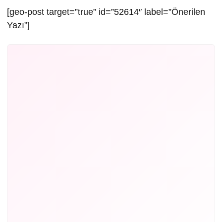
[geo-post target=”true” id=”52614″ label=”Önerilen
Yazı”]