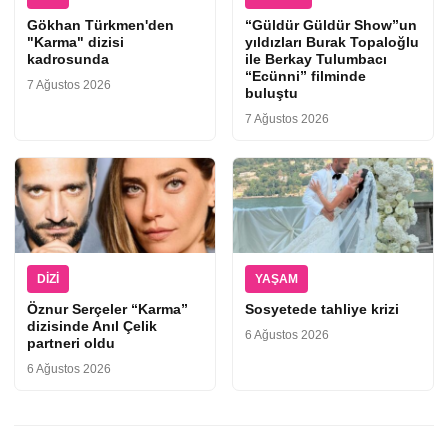
Gökhan Türkmen'den
“Güldür Güldür Show”un
"Karma" dizisi
yıldızları Burak Topaloğlu
kadrosunda
ile Berkay Tulumbacı
“Ecünni” filminde
7 Ağustos 2026
buluştu
7 Ağustos 2026
DIZI
YAŞAM
Öznur Serçeler “Karma”
Sosyetede tahliye krizi
dizisinde Anıl Çelik
6 Ağustos 2026
partneri oldu
6 Ağustos 2026