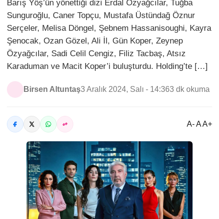
Barış Yöş’ün yönettiği dizi Erdal Özyağcılar, Tuğba
Sunguroğlu, Caner Topçu, Mustafa Üstündağ Öznur
Serçeler, Melisa Döngel, Şebnem Hassanisoughi, Kayra
Şenocak, Ozan Gözel, Ali İl, Gün Koper, Zeynep
Özyağcılar, Sadi Celil Cengiz, Filiz Tacbaş, Atsız
Karaduman ve Macit Koper’i buluşturdu. Holding’te […]
Birsen Altuntaş
3 Aralık 2024, Salı - 14:36
3 dk okuma
A- A A+