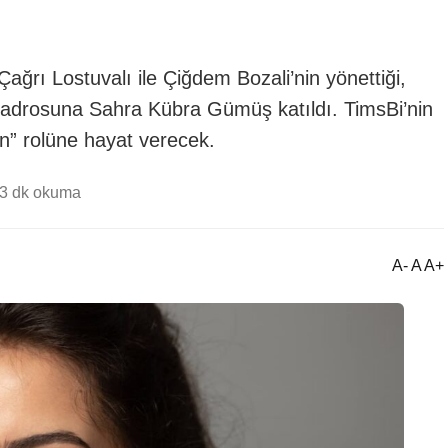
ğrı Lostuvalı ile Çiğdem Bozali’nin yönettiği,
 kadrosuna Sahra Kübra Gümüş katıldı. TimsBi’nin
” rolüne hayat verecek.
3 dk okuma
A- A A+