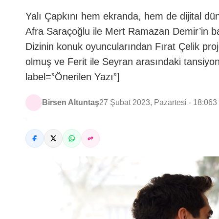
Yalı Çapkını hem ekranda, hem de dijital dü
Afra Saraçoğlu ile Mert Ramazan Demir’in başr
Dizinin konuk oyuncularından Fırat Çelik proj
olmuş ve Ferit ile Seyran arasındaki tansiyon
label=”Önerilen Yazı”]
Birsen Altuntaş
27 Şubat 2023, Pazartesi - 18:06
3