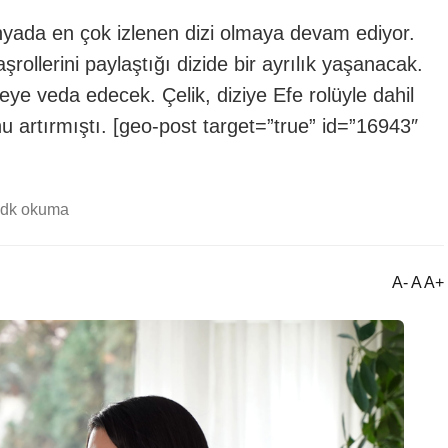
nyada en çok izlenen dizi olmaya devam ediyor.
ollerini paylaştığı dizide bir ayrılık yaşanacak.
eye veda edecek. Çelik, diziye Efe rolüyle dahil
u artırmıştı. [geo-post target=”true” id=”16943″
 dk okuma
A- A A+