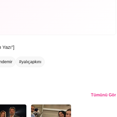
 Yazı”]
ndemir
#yalıçapkını
Tümünü Gör