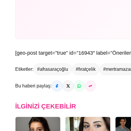
[geo-post target=”true” id=”16943″ label=”Önerilen
Etiketler:
#afrasaraçoğlu
#fıratçelik
#mertramaza
Bu haberi paylaş:
İLGINIZI ÇEKEBILIR