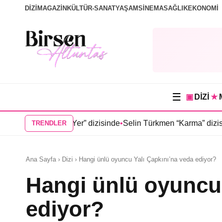
DİZİ
MAGAZİN
KÜLTÜR-SANAT
YAŞAM
SİNEMA
SAĞLIK
EKONOMİ
☰
▣
DİZİ
★
oğduğu Yer” dizisinde
•
Selin Türkmen “Karma” dizisinde Serkan
TRENDLER
Ana Sayfa › Dizi › Hangi ünlü oyuncu Yalı Çapkını’na veda ediyor?
Hangi ünlü oyuncu 
ediyor?