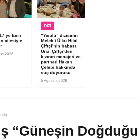
DIZI
17’ye Emir
“Yeraltı” dizisinin
n ailesiyle
Melek’i Ülkü Hilal
r
Çiftçi’nin babası
Ünal Çiftçi’den
tos 2026
kızının menajeri ve
partneri Hakan
Çelebi hakkında
suç duyurusu
5 Ağustos 2026
inde
ş “Güneşin Doğduğu