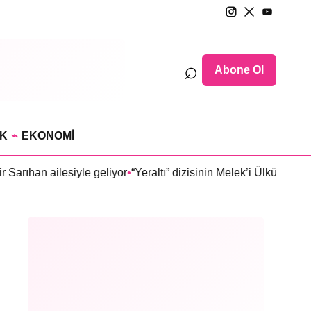
⌕
Abone Ol
IK
⌁
EKONOMİ
lesiyle geliyor
•
“Yeraltı” dizisinin Melek’i Ülkü Hilal Çiftçi’nin