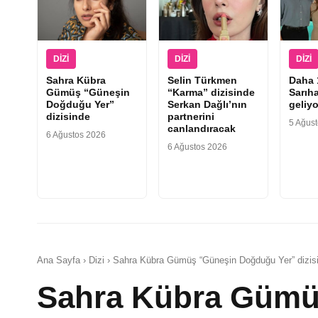
DIZI
DIZI
DIZI
Sahra Kübra
Selin Türkmen
Daha 
Gümüş “Güneşin
“Karma” dizisinde
Sarıha
Doğduğu Yer”
Serkan Dağlı’nın
geliyo
dizisinde
partnerini
5 Ağus
canlandıracak
6 Ağustos 2026
6 Ağustos 2026
Ana Sayfa › Dizi › Sahra Kübra Gümüş “Güneşin Doğduğu Yer” dizis
Sahra Kübra Gümü