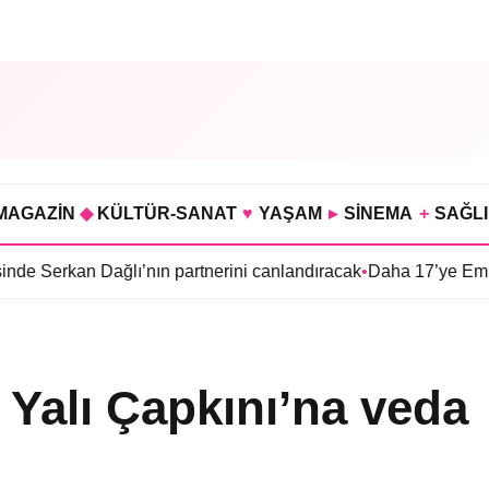
MAGAZİN
◆
KÜLTÜR-SANAT
♥
YAŞAM
▸
SİNEMA
+
SAĞL
 Dağlı’nın partnerini canlandıracak
•
Daha 17’ye Emir Sarıhan ai
Yalı Çapkını’na veda